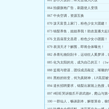
061 炒作人设的，终究会成为人设
064 拍摄旗袍广告，刷题使人变强
067 中央空调，资源互换
070 泼天富贵上家门，粉色少女大团建！
读）
073 锦梨养鱼，姐姐养我！助农直播大
追读）
076 文昌庙里文昌君，粉色少女小团圆！
079 表演天才？解围，即将合体曝光！
082 杀青礼物刮刮卡，运动狂人奚梦泽
中！（求追读）
085 化为太阳的光，成为自己的王！（1w
票求订阅！）
088 监视与密谋，团综成员敲定，璀璨的
花！（8K+求订求月票）
091 黑粉的转变，何为真财神，LP高层
查！（1W+求月票）
094 道长招聘要求，锦梨出家闹上热搜
的豪赌！
097 #旺旺哭诉猫爪不讲武德#，爬山与
敲定（8K求月票））
100 一群仙人，畅谈剧本，解签算命，
~（8K求月票）