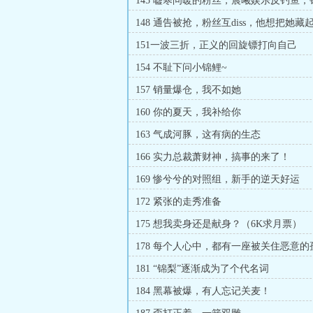
145 嘘寒问暖的粉丝，晨曦娱乐反钓鱼
演牛皮！（求月票）
148 通告被抢，粉丝互diss，他想把她藏
151一波三折，正义的回旋镖打向自己
154 不耻下问小锦鲤~
157 销量爆仓，我不如她
160 你的夏天，我补给你
163 气成河豚，这有病的生态
166 实力总裁萧财神，搞事的来了！
169 惨兮兮的对照组，新手的逆天好运
172 紧张的走秀准备
175 想我卖身还是献身？（6K求月票）
178 每个人心中，都有一座被关住恶意的
181 “锦梨”逐渐成为了个代名词
184 黑幕被爆，有人忘记关麦！