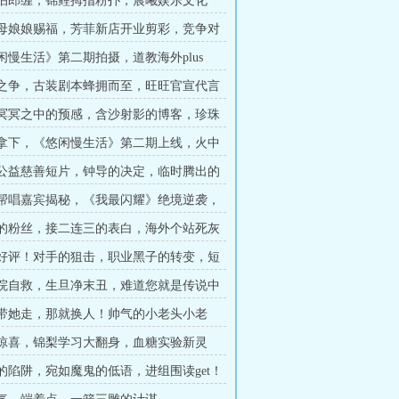
烈女怕郎缠；锦鲤拇指粉扑；晨曦娱乐文化
求月票）
西王母娘娘赐福，芳菲新店开业剪彩，竞争对
8K求月票）
悠闲慢生活》第二期拍摄，道教海外plus
国外卖烧烤！
人情之争，古装剧本蜂拥而至，旺旺官宣代言
龙虎观的邀请！
罗奕冥冥之中的预感，含沙射影的博客，珍珠
又一个公司关注
名额拿下，《悠闲慢生活》第二期上线，火中
馆歌手变首发！
拍摄公益慈善短片，钟导的决定，临时腾出的
神秘帮唱嘉宾揭秘，《我最闪耀》绝境逆袭，
支棱了一回！
热情的粉丝，接二连三的表白，海外个站死灰
化出海大展望！
全网好评！对手的狙击，职业黑子的转变，短
影响力！
戏剧院自救，生旦净末丑，难道您就是传说中
（6K求月票）
你要带她走，那就换人！帅气的小老头小老
舞台排练（求月票
一个惊喜，锦梨学习大翻身，血糖实验新灵
炙热的燃烧吧！
记者的陷阱，宛如魔鬼的低语，进组围读get！
）