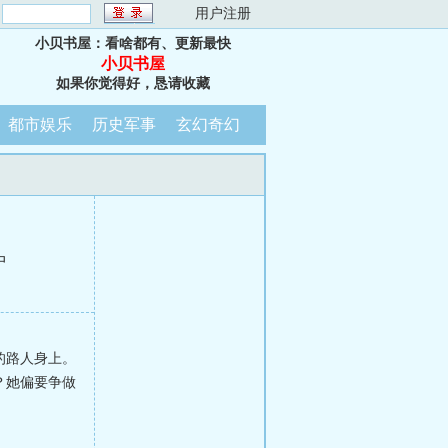
：
用户注册
小贝书屋：看啥都有、更新最快
小贝书屋
如果你觉得好，恳请收藏
都市娱乐
历史军事
玄幻奇幻
中
的路人身上。
？她偏要争做