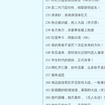
227 旺旺公益慈善拍卖会（6K求订阅）
230 富二代刁蛮任性，锦梨获得提名！
233 弟弟好，弟弟身强体壮又……
236 热点被识破，抢人大战（求月票）
239 各方角力，东窗事发爆上热搜
242 红毯争斗，情敌出现（6K）
245 谁的青春不迷茫？决定未来的方向！
248 有瓜速来，曾经发出过契约恋人邀请
（5K4）
251 学生时代的戏份，正式杀青！
254 网红齐汇聚，炒作流量，众多歌手直
（5K）
257 最终成恶
260 海边旅游景区开启宣传大战，一夜暴
梦！
263 影视圈的暗潮汹涌，暑期档大战（求
266 签约晨曦，猫爪轰炸，《无人生还
（求月票）