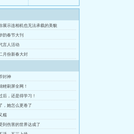
还请你展示连相机也无法承载的美貌
摄华韵春节大刊
球代言人活动
签下二月份新春大封
现即封神
黑衣锦鲤刷屏全网！
翻红过后，还是得学习！
她红了，她怎么更卷了
甜又糯
共同受到伤害的世界达成了