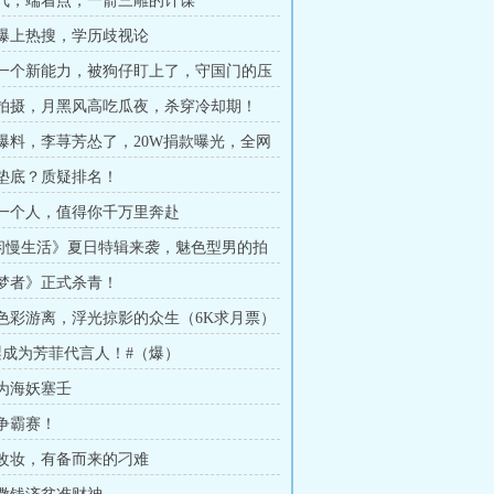
接地气，端着点，一箭三雕的计谋
黑料爆上热搜，学历歧视论
又来一个新能力，被狗仔盯上了，守国门的压
月票））
进组拍摄，月黑风高吃瓜夜，杀穿冷却期！
狗仔爆料，李荨芳怂了，20W捐款曝光，全网
居然垫底？质疑排名！
总有一个人，值得你千万里奔赴
悠闲慢生活》夏日特辑来袭，魅色型男的拍
《筑梦者》正式杀青！
万般色彩游离，浮光掠影的众生（6K求月票）
#锦梨成为芳菲代言人！#（爆）
身为海妖塞壬
王争霸赛！
临时改妆，有备而来的刁难