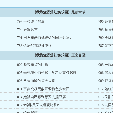
《我靠烧香爆红娱乐圈》最新章节
797 一骑绝尘的爆
796 
794 走漏风声
793 拍
791 网友忽然惊觉锦梨的国际影响力
790 全
788 这居然都能被蹲到
787 
《我靠烧香爆红娱乐圈》正文目录
002 坚实忠贞的团粉
003 一
005 垂死病中惊坐起，学习此事必躬行
006 
008 从天而降的惊天大饼
009 
011 宇宙究极无敌可爱粉色少女团
012 
014 她被自己蠢到想要去撞豆腐
015 又
017 #锦梨又又去道观烧香#
018 