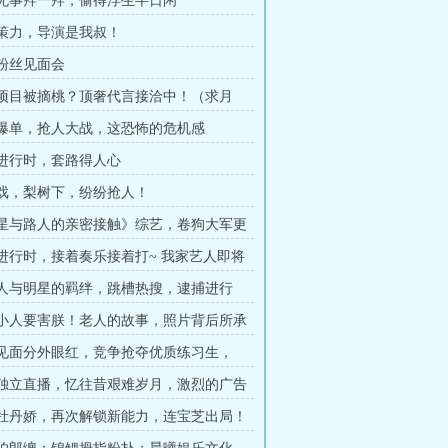
闲来无事拜一拜，偷得浮生半日闲
群力策力，导演是我叔！
咪粉丝见面会
助农项目被摘桃？顶奢代言接洽中！（求月
销量爆单，抢人大战，这恐怖的危机感
拍戏进行时，套路得人心
杀青戏，梨树下，纷纷抢人！
《明星与路人的亲密接触》综艺，卷狗大军更
之夜来临！
吃瓜进行时，接着奏乐接着打~ 我家艺人即将
（求订阅）
经纪人与明星的羁绊，跳槽热搜，逮捕进行
+求月票）
总有小人要害朕！老人的故事，照片背后所承
7K求月票）
仇人见面分外眼红，竞争抢夺优质练习生，
生活》团综开播！
各自独立直播，忆往昔艰难岁月，激烈的广告
8K求月票）
人比牡丹娇，再次解锁新能力，连宝芝出局！
票）