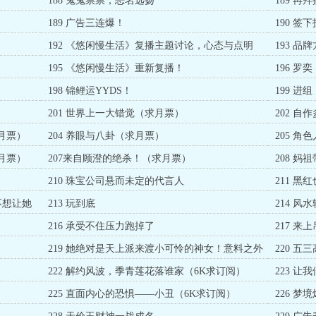
188 鬼鬼祟祟，恶名远扬
189 
189 广告三连爆！
190 签
192 《悠闲慢生活》复播主题讨论，心态与点明
193 
195 《悠闲慢生活》重新复播！
196 
198 锦鲤运YYDS！
199 
201 世界上一大错觉（求月票）
202 
月票）
204 养眼与八卦（求月票）
205 
月票）
207来自顾澄的绝杀！（求月票）
208 
210 珠宝公司悬而未定的代言人
211 
不想让她
213 玩到底
214 
216 承受不住压力跑掉了
217 
219 她绝对是天上派来渡小可怜的神女！意料之外
220 
的瞩目（求月票）
票）
222 解约风波，季青莲花落谁家（6K求订阅）
223 
阅）
225 直面内心的恐惧——小丑（6K求订阅）
226 