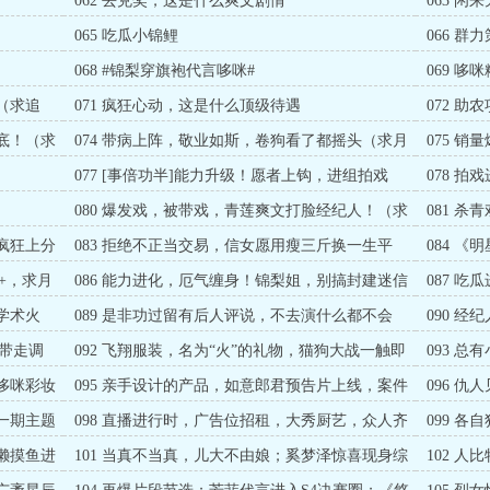
062 去兑奖，这是什么爽文剧情
063 
065 吃瓜小锦鲤
066 
068 #锦梨穿旗袍代言哆咪#
069 哆
（求追
071 疯狂心动，这是什么顶级待遇
072 
票）
起底！（求
074 带病上阵，敬业如斯，卷狗看了都摇头（求月
075 
票）
077 [事倍功半]能力升级！愿者上钩，进组拍戏
078 
080 爆发戏，被带戏，青莲爽文打脸经纪人！（求
081 
订阅）
，疯狂上分
083 拒绝不正当交易，信女愿用瘦三斤换一生平
084 
安！（求订阅）
新，成团
+，求月
086 能力进化，厄气缠身！锦梨姐，别搞封建迷信
087 
啊（语重心长）
成影后？
学术火
089 是非功过留有后人评说，不去演什么都不会
090 
有，天鼎半日游（1w+）
时！（1W
被带走调
092 飞翔服装，名为“火”的礼物，猫狗大战一触即
093 
发
载的分量（
，哆咪彩妆
095 亲手设计的产品，如意郎君预告片上线，案件
096 
推进，风暴即将降临！
《悠闲慢
第一期主题
098 直播进行时，广告位招租，大秀厨艺，众人齐
099 
聚清风山（8K求月票）
位之战！（
偷懒摸鱼进
101 当真不当真，儿大不由娘；奚梦泽惊喜现身综
102 
艺；小红薯博主加入战局
（8K求月