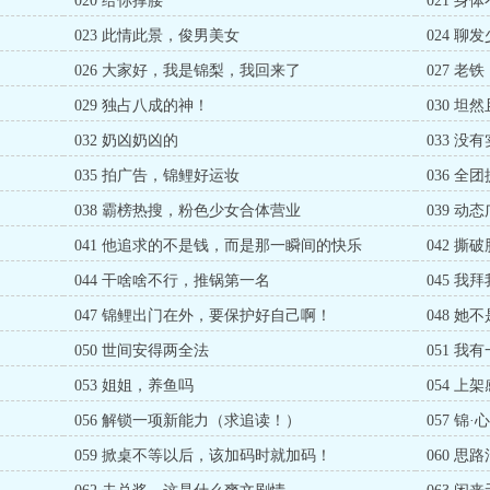
020 给你撑腰
021 
023 此情此景，俊男美女
024 聊
026 大家好，我是锦梨，我回来了
027 老
029 独占八成的神！
030 
032 奶凶奶凶的
033 没
035 拍广告，锦鲤好运妆
036 
038 霸榜热搜，粉色少女合体营业
039 动态
041 他追求的不是钱，而是那一瞬间的快乐
042 撕
044 干啥啥不行，推锅第一名
045 我
047 锦鲤出门在外，要保护好自己啊！
048 
050 世间安得两全法
051 
053 姐姐，养鱼吗
054 上
）
056 解锁一项新能力（求追读！）
057 
059 掀桌不等以后，该加码时就加码！
060 