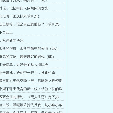
广告升级合作方式，锦梨再下一城！
全民讨论，记忆中的人依然闪闪发光！
解散的信号（国庆快乐求月票）
平仓还是梭哈，谁是真正的赌徒？（求月票）
何不自己上
梨子，祝你新年快乐
讨好观众的演技，观众想象中的表演（5K）
效率奇高的过场，越来越好的时代（6K）
明星工会接单，大洋哥的私人演唱会
希望小学建成，给你带一把土，推销竹伞
《大盛王朝》突然空降上线，晨曦设立投资部
第一个撕下珠宝代言的新一线！估值上亿的珠
！
中心区两套房的赌约，《无人生还》定下排
开启宣传
舆论狙击战，晨曦娱乐抢先反攻，别小瞧小破
力（求月票）