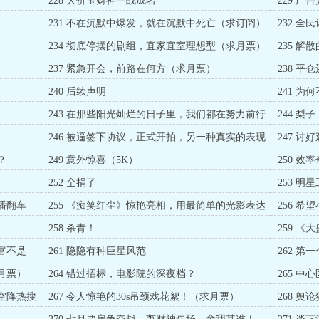
228 天价玉财神一战成名
229 
231 不在沉默中爆发，就在沉默中死亡（求订阅）
232 
234 彻底停摆的剧组，宜家宜室理想型（求月票）
235 
237 紧急开会，前路在何方（求月票）
238 
240 后续声明
241 为
243 在那些阳光灿烂的日子里，我们都在努力前行
244 
（6K）
246 被逼签下协议，正式开拍，另一种真实的表现
247 
方式！（5K）
？
249 意外惊喜（5K）
250 
252 全捐了
253 
播翻车
255 《痴笑红尘》惊艳亮相，用最简单的光影表达
256 
最高级的质感（5K）
258 杀青！
259 
富不是
261 隐隐有种巨星风范
262 
宝，拿下
月票）
264 错过招标，电影院的深夜档？
265 
片，正式
》空降热搜
267 令人惊艳的30s吊颈戏花絮！（求月票）
268 
公司的威