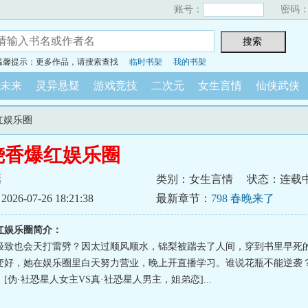
账号：
密码
温馨提示：更多作品，请搜索查找
临时书架
我的书架
未来
灵异悬疑
游戏竞技
二次元
女生言情
仙侠武侠
红娱乐圈
烧香爆红娱乐圈
焉
类别：女生言情
状态：连载
6-07-26 18:21:38
最新章节：
798 春晚来了
红娱乐圈简介：
极致也会天打雷劈？因太过顺风顺水，锦梨被踹去了人间，穿到书里早死
变好，她在娱乐圈里白天努力营业，晚上开直播学习。谁说花瓶不能逆袭
[伪·社恐星人女主VS真·社恐星人男主，姐弟恋]...