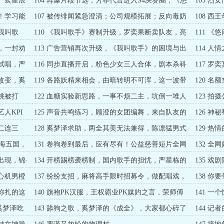
；广袤星辰
104 再爆片段节选；芳菲代言进入S4决赛圈；《悠
105 
闲慢生活》第一期上线
日！（8K
吧！学习能
107 被传绯闻紧急澄清；公司规模拓展；反向毒奶
108 
最为致命（8K求月票）
手的试探（
我叫歌
110 《我叫歌手》赛制升级，罗奕果断卖队友，亮
111 《
剑行动！（8K求月票）
版，人在
击，一封劝
113 广告营销再次升级，《我叫歌手》的困境与出
114 
路，拥抱苦难带来的成长
人，来自
》试唱，严
116 同步直播开启，粉色少女三人合体，剧本杀科
117 
学速通攻略，摄影师之争
正面刚！
维改变，奚
119 各路妖精来相会，由暗转明不可浑，这一波带
120 
飞就是一辈子
带凶，踢
挑被打
122 血糖实验新思路，一事不烦二主，坑倒一堆人
123 
小棚
人KPI
125 声音共鸣练习，顾澄的女团编舞，来自队友的
126 
捣乱
旺旺终于
二连三
128 奚梦泽求助，两全其美无法兼得，陈凛猛男式
129 
撒娇
复燃，文
出海五国，
131 卷狗卷到最后，应有尽有！公益慈善短片全网
132 
上线！
片带来的
出现，锦·
134 开榜踢榜袭榜制，国内歌手的担忧，严星栋的
135 
癖好，经典越剧舞台出现
的东风战神
，心机男橙
137 纷纷支招，麻将高手限时招募令，做配唱戏，
138 
青莲经纪人再度受挫！
太，紧急
，你扎的这
140 旗袍PK汉服，王权霸业PK媒妁之言，荣师傅
141 
绿茶震撼登场！（6K
感，尽情
奚梦泽吃
143 舔狗之歌，奚梦泽的《成全》，大家都心碎了
144 
（6K求月票）
（求月票