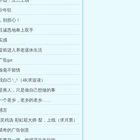
身体不适，五三上场
发少年狂
铁，别担心！
坦然且诚恳地奉上双手
有实感
全团提前进入养老退休生活
广告get
破脸毫不留情
拜我自己^_^（4K求追读）
她不是善人，只是做自己想做的事
我有一个老乡，老乡的老乡……
架感言
锦·心灵鸡汤·彩虹屁大师·梨，上线（求月票）
思路清奇的广告创意