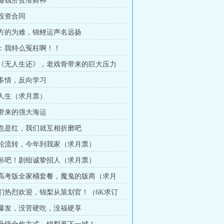
再拜撒钱济贫准财神
下投资合同
品牌方的为难，锦鲤运声名远扬
罗奕：我特么冤枉啊！！
进组《无人生还》，老戏骨带来的巨大压力
自作多情，反向学习
角色人生（求月票）
妈祖带来的强大海运
黑红也是红，我们就互相折磨吧
风水轮流转，今年到我家（求月票）
来上吊吧！剧组诚挚招人（求月票）
五三高考版全家桶套餐，魔鬼的版商（求月
让我们热烈欢迎，锦梨从策划官！（6K求订
梦境爆发，没苦硬吃，没福硬享