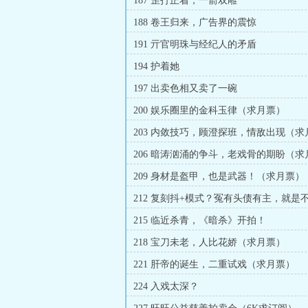
187 歪打正着，一箭双雕
188 卷王归来，广告界的震惊
191 亓官明珠与经纪人的矛盾
194 护着她
197 出卖色相又卖了一碗
200 娱乐圈里的金科玉律（求月票）
203 内敛技巧，顾澄探班，情敌出现（求
206 暗涛汹涌的争斗，老戏骨的期盼（求
209 身材是盔甲，也是武器！（求月票）
212 复刻抖+模式？冤有头债有主，就是
好过
215 临近杀青，《暗杀》开拍！
218 宝刀未老，人比花娇（求月票）
221 肝帝的诞生，二重试戏（求月票）
224 入戏太深？