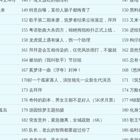
，钟文坤导
146 严谨又放松的物理村
147 
起来
149 特意自曝，某些人肠子都悔青了
150 
152 歌手第二期来袭，筑梦者结果尘埃落定，拜拜
153 
麻姑庙（8K求月票）
力（6K求
155 粤语歌曲大杀四方，锦鲤拇指粉扑正式上线，
156 
带货能力被质疑
158 龙虎观上遇有缘人，拐一个助理
159 
震惊！
161 拜拜是会互相传染的，任凭风吹雨打，不服就
162 
干！
164 被动的《我叫歌手》节目组
165 
167 奚梦泽一曲《浮夸》封神！
168《
摄
170好一个孤家寡人，演技领先一众新生代演员
171 
173 去拜拜
174 
176 奇特的剧本，男女主都不是好人（5K求月票）
177 
孤岛
179 游园惊梦主题拍摄
180 化
182 突发意外，紧急撤离，全城疏散（6K）
183 歌
185 队长，老幺的智商都要超过你了
186 