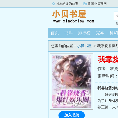
将本站设为首页
收藏小贝官网
首页
书库
排行榜
完本
科幻
您当前的位置：
小贝书屋
-> 我靠烧香爆
我靠
作者：容
更新时间：202
我靠烧香爆
好运到
为了让身体
卷王第一人！
加入书架