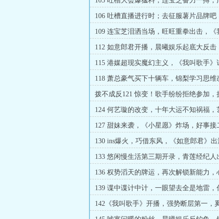
103 吐槽大会爆猛料，连宝芝奋力一搏
谁敢称王，天气预报突破
106 吐槽直播进行时；去征服薯片品牌
力大提升（8K求月票）
109 连宝芝泪洒当场，旺旺重拳出击，《
手》选歌争夺战（8K）
112 如意郎君开播，晨曦娱乐起底大反
诫书（1w求月票）
115 港媒超现实魔幻主义，《我叫歌手
星栋的少女心（8K）
118 萧总豪气买下十辆车，锦梨学习思
梦泽誓要杀尽天下言情狗
拨不成反121 惊变！歌手纷纷拒绝参加，
脸，都想抢夺锦鲤运！
124 何艺璇的改变，十年大运不知祸福，艺
冲刺打响！
127 甜妹来袭，《小星愿》炸场，好事接
130 ins爆火，巧借东风，《如意郎君》
业内热议
133 悠闲慢生活第三期开录，青莲经纪人
能掐会算·梨上线~
136 权势滔天的牌运，再次解锁新能力
子（求月票）
139 谍中谍计中计，一眼望去全是地雷
两个丸子头真可爱~
142《我叫歌手》开播，强势断层第一，
瓜乐子人~（求月票）