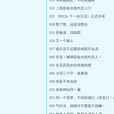
019 情绪越稳定，手段就越狠
022 二线彩妆全线代言上门
025 《PICK~下一站天后》正式开录
028 憋了憋，还是没憋住
031 想被虐，找锦梨
034 又一个狠人
037 猫爪还不赶紧给锦梨开会员
040 官宣！哆咪彩妆全线代言人！
043 在瓜田里欢快奔跑的猹
046 大写三个字：就离谱
049 闲是不存在的
052 各路神仙拜一遍
055 同一个世界，不同的我们（求首订！
058 气抖冷，我狗仔不要面子的嘛！