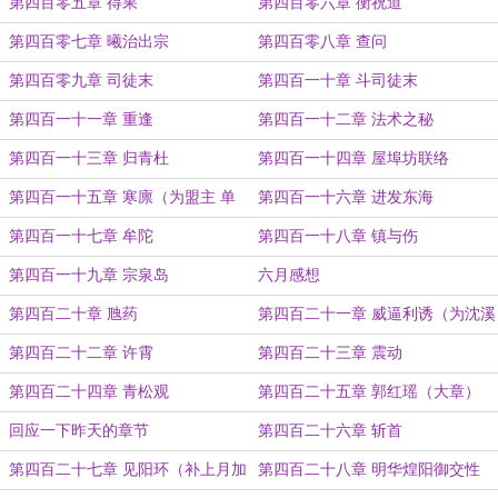
晨光的盟主~）
第四百零五章 得果
第四百零六章 衡祝道
第四百零七章 曦治出宗
第四百零八章 查问
第四百零九章 司徒末
第四百一十章 斗司徒末
第四百一十一章 重逢
第四百一十二章 法术之秘
第四百一十三章 归青杜
第四百一十四章 屋埠坊联络
第四百一十五章 寒廪（为盟主 单
第四百一十六章 进发东海
杀六次 加更2/2）
第四百一十七章 牟陀
第四百一十八章 镇与伤
第四百一十九章 宗泉岛
六月感想
第四百二十章 虺药
第四百二十一章 威逼利诱（为沈溪
大佬加更1/2）
第四百二十二章 许霄
第四百二十三章 震动
第四百二十四章 青松观
第四百二十五章 郭红瑶（大章）
回应一下昨天的章节
第四百二十六章 斩首
第四百二十七章 见阳环（补上月加
第四百二十八章 明华煌阳御交性