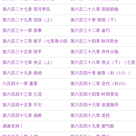
第六百二十七章 望月李氏
第六百二十八章 宿祝群礁
第六百二十九章 宿祝（上）
第六百三十章 宿祝（下）
第六百三十一章 喜事
第六百三十二章 凑巧
第六百三十三章 棋子（七里香小指
第六百三十四章 秋月听合
白銀盟加更14/20）
第六百三十五章 得手
第六百三十六章 并作火驰
第六百三十七章 侠义（上）
第六百三十八章 侠义（下）（七里
香小指白銀盟加更15/20）
第六百三十九章 差错
第六百四十章 换取（补（1/2））
六百四十一章 蓬莱
第六百四十二章 交代（补2/2）
第六百四十三章 兰花
第六百四十四章 时局变动
第六百四十五章 不欠
第六百四十六章 龙请虺拜
第六百四十七章 鼎桥
第六百四十八章 龙托
感谢支持！
第六百四十九章 紫气散