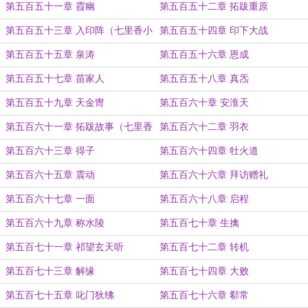
第五百五十一章 霞幽
第五百五十二章 拓跋重原
第五百五十三章 入印阵（七里香小
第五百五十四章 印下大战
指白銀3/20）
第五百五十五章 泉涛
第五百五十六章 恩成
第五百五十七章 苗家人
第五百五十八章 真炁
第五百五十九章 天金冑
第五百六十章 安淮天
第五百六十一章 拓跋故事（七里香
第五百六十二章 羽衣
小指白銀盟4/20）
第五百六十三章 得子
第五百六十四章 牡火道
第五百六十五章 震动
第五百六十六章 拜访赠礼
第五百六十七章 一面
第五百六十八章 启程
第五百六十九章 称水陵
第五百七十章 生擒
第五百七十一章 祁望玄天听
第五百七十二章 转机
第五百七十三章 解缘
第五百七十四章 大败
第五百七十五章 叱门狄绋
第五百七十六章 郗常