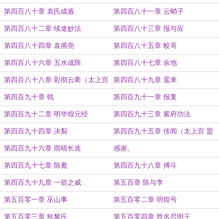
盟主加更（2/2））
第四百八十章 袁氏成盾
第四百八十一章 云蛸子
第四百八十二章 续途妙法
第四百八十三章 报与应
第四百八十四章 袁甫尧
第四百八十五章 蛟哥
第四百八十六章 五水成阵
第四百八十七章 余地
第四百八十八章 彩彻云衢（太上宫
第四百八十九章 鸾来
盟主加更（1/2））
第四百九十章 戟
第四百九十一章 报复
第四百九十二章 明华煌元经
第四百九十三章 紫府功法
第四百九十四章 决裂
第四百九十五章 传闻（太上宫 盟
主加更（2/2））
第四百九十六章 雨晴长迭
感谢。
第四百九十七章 陈鸯
第四百九十八章 搏斗
第四百九十九章 一箭之威
第五百章 陈与李
第五百零一章 巫山事
第五百零二章 明煌号
第五百零三章 狄黎氏
第五百零四章 胜名尽明王