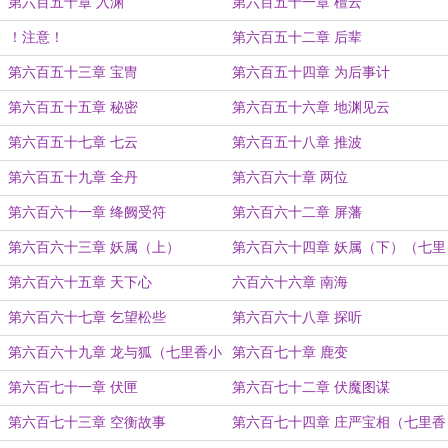
第六百五十章 入渊
第六百五十一章 檀云
！注意！
第六百五十二章 后辈
第六百五十三章 宝冑
第六百五十四章 为后事计
第六百五十五章 秘密
第六百五十六章 地渊见云
第六百五十七章 七云
第六百五十八章 推波
第六百五十九章 全丹
第六百六十章 两位
第六百六十一章 绛阙受符
第六百六十二章 屏藩
第六百六十三章 妖属（上）
第六百六十四章 妖属（下）（七里
香小指白銀盟加更16/20）
第六百六十五章 天下心
六百六十六章 南海
第六百六十七章 乞望松些
第六百六十八章 探听
第六百六十九章 龙与狐（七里香小
第六百七十章 鹿变
指白銀盟加更17/20）
第六百七十一章 伏匣
第六百七十二章 伏魔图谋
第六百七十三章 空衡故事
第六百七十四章 庄严宝相（七里香