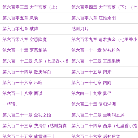
第六百零三章 大宁宫落（上）
第六百零四章 大宁宫落（下）（七
里香小指白银盟加更9/20）
第六百零五章 急劝
第六百零六章 江淮余阳
第六百零七章 破阵
感谢刀片
第六百零八章 空悉降魔
第六百零九章 请君执金（七里香小
指白银盟加更10/20）
第六百一十章 两恶相杀
第六百一十一章 皆被粉色
第六百一十二章 杀尽（七里香小指
第六百一十三章 宜应果断
白银盟加更11/20）
第六百一十四章 散庚浮白
第六百一十五章 归来
第六百一十六章 吊唁
第六百一十七章 内附
第六百一十八章 图谋
第六白一十九章 舅侄
一些话。
第六百二十章 复归湖洲
第六百二十一章 全功之始
第六百二十二章 重明洞玄屏
第六百二十三章 费清伊 (感谢萧真
第六百二十四章 西岸（七里香小指
人打赏白银盟)
白銀盟加更13/20）
第六百二十五章 盛雷湮于土
第六百二十六章 后知后觉