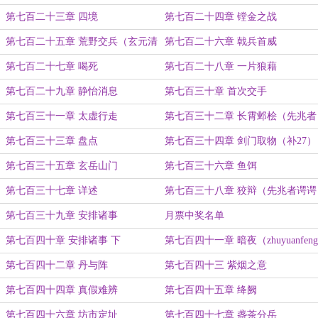
第七百二十三章 四境
第七百二十四章 镗金之战
第七百二十五章 荒野交兵（玄元清
第七百二十六章 戟兵首威
寰打赏加更2/2）
第七百二十七章 喝死
第七百二十八章 一片狼藉
第七百二十九章 静怡消息
第七百三十章 首次交手
第七百三十一章 太虚行走
第七百三十二章 长霄邺桧（先兆者
谔谔打赏加更1/2）
第七百三十三章 盘点
第七百三十四章 剑门取物（补27）
第七百三十五章 玄岳山门
第七百三十六章 鱼饵
第七百三十七章 详述
第七百三十八章 狡辩（先兆者谔谔
打赏加更2/2）
第七百三十九章 安排诸事
月票中奖名单
第七百四十章 安排诸事 下
第七百四十一章 暗夜（zhuyuanfeng
打赏加更1/2）
第七百四十二章 丹与阵
第七百四十三 紫烟之意
第七百四十四章 真假难辨
第七百四十五章 绛阙
第七百四十六章 坊市定址
第七百四十七章 盏茶分岳