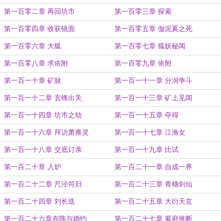
第一百零二章 再回坊市
第一百零三章 探索
第一百零四章 收获镜面
第一百零五章 伽泥奚之死
第一百零六章 大狐
第一百零七章 狐妖秘闻
第一百零八章 求依附
第一百零九章 依附
第一百一十章 矿脉
第一百一十一章 分润争斗
第一百一十二章 玄锋出关
第一百一十三章 矿上见闻
第一百一十四章 坊市之劫
第一百一十五章 夺得
第一百一十六章 拜访萧雍灵
第一百一十七章 江渔女
第一百一十八章 交底订亲
第一百一十九章 比试
第一百二十章 入炉
第一百二十一章 自成一界
第一百二十二章 尺泾符归
第一百二十三章 青穗剑仙
第一百二十四章 刘长迭
第一百二十五章 大衍天玄
第一百二十六章布阵与婚约
第一百二十七章 紫府推断