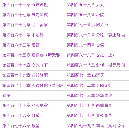
（Loughshinny盟主加更（1/2））
第四百五十五章 五君观盅
第四百五十六章 太元
（Loughshinny盟主加更（2/2））
第四百五十七章 云海星夜
第四百五十八章 小院
第四百五十九章 月白灵罩
第四百六十章 大殿六台
第四百六十一章 不语钟
第四百六十二章 分物（静止斋 盟
主加更（2/2））
第四百六十三章 道德
第四百六十四章 合谋
第四百六十五章 唐摄都（斯无邪
第四百六十六章 交战（上）
盟主加更（1/2））
第四百六十七章 交战（下）
第四百六十八章 剑斩（斯无邪 盟
主加更（2/2））
第四百六十九章 行蛟降雨
第四百七十章 出洞天
第四百七十一章 玄纹妙用（莫问追
第四百七十二章 升阳见虹
悔 盟主加更（1/2））
卷尾
第四百七十三章 遁游太虚
第四百七十四章 如今费家
第四百七十五章 白蝉麟兽
第四百七十六章 虹雾
第四百七十七章 青松事毕
第四百七十八章 殷鉴
第四百七十九章 重返（莫问追悔