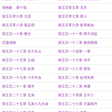
很抱歉，请个假。
第五百零五章 克关
第五百零六章 北进
第五百零七章 诱入
第五百零八章 幕宓理
第五百零九章 斫骨换血
第五百一十章 整合
第五百一十一章 两方消息
百盟感谢
第五百一十二章 紫府陨落
第五百一十三章 东方合云
第五百一十四章 一掌
第五百一十五章 云烟
第五百一十六章 动手
第五百一十七章 妖类
第五百一十八章 密室
第五百一十九章 六辛齐金
第五百二十章 处理首尾
第五百二十一章 堰羊
第五百二十二章 神通
第五百二十三章 北海
第五百二十四章 玉中人
第五百二十五章 玉真六九合虚
第五百二十六章 天漏海升