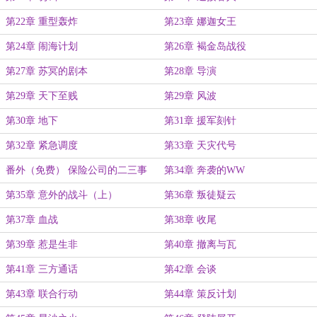
第22章 重型轰炸
第23章 娜迦女王
第24章 闹海计划
第26章 褐金岛战役
第27章 苏冥的剧本
第28章 导演
第29章 天下至贱
第29章 风波
第30章 地下
第31章 援军刻针
第32章 紧急调度
第33章 天灾代号
番外（免费） 保险公司的二三事
第34章 奔袭的WW
第35章 意外的战斗（上）
第36章 叛徒疑云
第37章 血战
第38章 收尾
第39章 惹是生非
第40章 撤离与瓦
第41章 三方通话
第42章 会谈
第43章 联合行动
第44章 策反计划