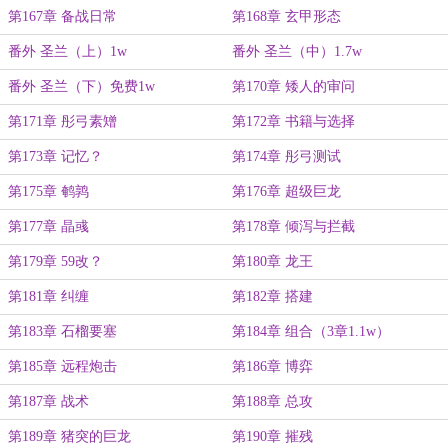
第167章 备战日常
第168章 玄甲形态
番外 圣兰（上）1w
番外 圣兰（中）1.7w
番外 圣兰（下）免费1w
第170章 矮人的审问
第171章 彤弓素矰
第172章 书籍与选择
第173章 记忆？
第174章 彤弓测试
第175章 鹌鹑
第176章 超级巨龙
第177章 晶彧
第178章 倾泻与拦截
第179章 59改？
第180章 龙王
第181章 纠缠
第182章 搭建
第183章 石榴要塞
第184章 组合（3章1.1w）
第185章 远程炮击
第186章 博弈
第187章 战术
第188章 总攻
第189章 猪突的巨龙
第190章 摧残