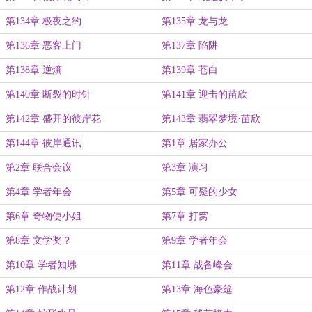
第134章 极夜之约
第135章 龙与龙
第136章 恶客上门
第137章 陷阱
第138章 逆熵
第139章 苍白
第140章 断裂的时针
第141章 迎击的苗欣
第142章 盛开的彼岸花
第143章 翡翠梦境·苗欣
第144章 彼岸通讯
第1章 居家办公
第2章 联合会议
第3章 演习
第4章 学者年会
第5章 可疑的少女
第6章 奇物使小姐
第7章 打窝
第8章 文学奖？
第9章 学者年会
第10章 学者知坲
第11章 战备峰会
第12章 作战计划
第13章 海色豪筵