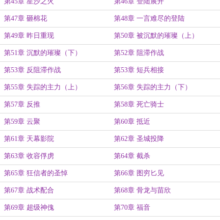
第45章 星沙之火
第46章 登陆展开
第47章 砸棉花
第48章 一言难尽的登陆
第49章 昨日重现
第50章 被沉默的璀璨（上）
第51章 沉默的璀璨（下）
第52章 阻滞作战
第53章 反阻滞作战
第53章 短兵相接
第55章 失踪的主力（上）
第56章 失踪的主力（下）
第57章 反推
第58章 死亡骑士
第59章 云聚
第60章 抵近
第61章 天幕影院
第62章 圣城投降
第63章 收容俘虏
第64章 截杀
第65章 狂信者的圣悼
第66章 图穷匕见
第67章 战术配合
第68章 骨龙与苗欣
第69章 超级神傀
第70章 福音