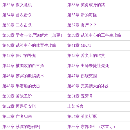
第32章 教义危机
第33章 英勇献身的猪
第34章 首次击杀
第35章 新的海怪
第36章 二次击杀
第37章 丧尸？？
第38章 学者与丧尸逆解术（加更）
第39章 试验中心的工科生攻略
第40章 试验中心的体育生攻略
第41章 MK71
第42章 僵尸的补充
第43章 舌尖上的吃货
第44章 被围攻的白三角
第45章 出师未捷社先死
第46章 苏冥的欺骗战术
第47章 伤舰突围
第48章 半潜船的伏击
第49章 完美接大的冰姝
第50章 苦战圣阶
第51章 五牙号
第52章 再遇贝安琪
上架感言
第53章 亡者归来
第54章 英灵祈愿
第55章 苏冥的恶作剧
第56章 东郭医生（求首订）