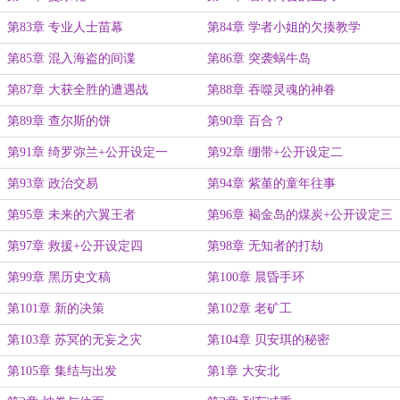
第83章 专业人士苗幕
第84章 学者小姐的欠揍教学
（6K）
第85章 混入海盗的间谍
第86章 突袭蜗牛岛
第87章 大获全胜的遭遇战
第88章 吞噬灵魂的神眷
第89章 查尔斯的饼
第90章 百合？
第91章 绮罗弥兰+公开设定一
第92章 绷带+公开设定二
第93章 政治交易
第94章 紫堇的童年往事
第95章 未来的六翼王者
第96章 褐金岛的煤炭+公开设定三
第97章 救援+公开设定四
第98章 无知者的打劫
第99章 黑历史文稿
第100章 晨昏手环
第101章 新的决策
第102章 老矿工
第103章 苏冥的无妄之灾
第104章 贝安琪的秘密
第105章 集结与出发
第1章 大安北