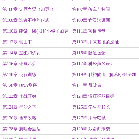
第106章 灾厄之翼（加更2）
第107章 修车与拷问
第108章 逃逸不掉的仪式
第109章 亡灵法师团
第110章 建设一团(阳和小银子加更
第111章 项目启动
1)
第112章 雪山下
第113章 未来基地的选址
第114章 逃犯和惩罚
第115章 隧道掘进
第116章 环氧乙烷
第117章 神经燕的设计
第118章 飞行训练
第119章 精神防御（阳和小银子加
更2）
第120章 DNA测序
第121章 辉咏者
第122章 作战开始
第124章 温压弹的目标
第124章 星沙之下
第125章 学生与校长
第126章 地牢攻略
第127章 末骨狂械
第128章 演唱会魔法
第129章 戏命师来袭