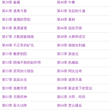
第39章 躲藏
第40章 午餐
第41章 逃离方案
第42章 失踪的斗篷
第43章 被捕的罪犯
第44章 素材
第45章 夜袭渗透
第46章 战役升级
第47章 大数据躲猫猫
第48章 火葬和语言
第49章 不正常的矿坑
第50章 猫猫吉利服
第51章 貉梦剧院
第52章 新据点
第53章 阴魂不散的副作用
第54章 机械鼠
第55章 苏冥的小报告
第56章 阿比达奇
第57章 鼠鼠出击
第58章 迷障天幕
第59章 巡檐导弹
第60章 眼皮底下的雷达
第61章 天降药神
第62章 大郎，吃药
第63章 薪火法阵
第64章 焚云爆反