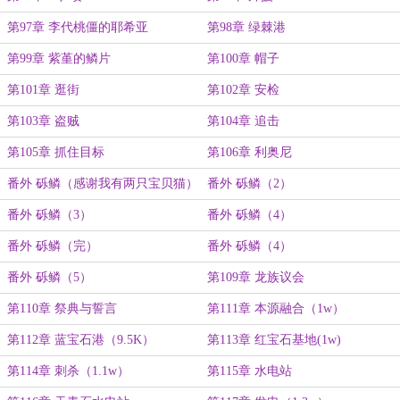
第97章 李代桃僵的耶希亚
第98章 绿棘港
第99章 紫堇的鳞片
第100章 帽子
第101章 逛街
第102章 安检
第103章 盗贼
第104章 追击
第105章 抓住目标
第106章 利奥尼
番外 砾鳞（感谢我有两只宝贝猫）
番外 砾鳞（2）
番外 砾鳞（3）
番外 砾鳞（4）
番外 砾鳞（完）
番外 砾鳞（4）
番外 砾鳞（5）
第109章 龙族议会
第110章 祭典与誓言
第111章 本源融合（1w）
第112章 蓝宝石港（9.5K）
第113章 红宝石基地(1w)
第114章 刺杀（1.1w）
第115章 水电站