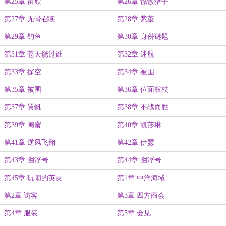
第25章 苗欣
第26章 骷髅猎手
第27章 无骨召唤
第28章 紫堇
第29章 钓鱼
第30章 身份谜题
第31章 苍天饶过谁
第32章 迷航
第33章 探空
第34章 被围
第35章 被围
第36章 位面权杖
第37章 翼帆
第38章 不战而胜
第39章 闺蜜
第40章 凯莎琳
第41章 逆风飞翔
第42章 伊瑟
第43章 幽浮号
第44章 幽浮号
第45章 玩闹的英灵
第1章 中洋海域
第2章 访客
第3章 四方商会
第4章 服装
第5章 会见