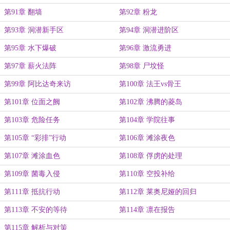
第91章 翻墙
第92章 粉龙
第93章 洞潜新手区
第94章 洞潜进阶区
第95章 水下爆破
第96章 激流勇进
第97章 薪火法阵
第98章 尸坟怪
第99章 阿比达奇来访
第100章 法王vs骨王
第101章 位面之阙
第102章 沸腾的菱岛
第103章 危险任务
第104章 学院往事
第105章 “彩排”行动
第106章 滩涂夜色
第107章 滩涂血色
第108章 俘虏的处理
第109章 菌毒入侵
第110章 空投补给
第111章 抵抗行动
第112章 莱奥尼娅的回归
第113章 不安的等待
第114章 凛在报告
第115章 解析与对策