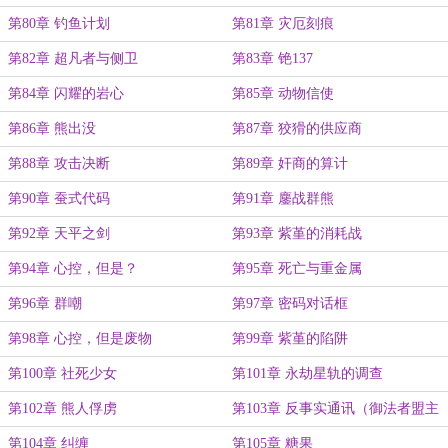
第80章 钓鱼计划
第81章 灾厄刻痕
第82章 超凡者与侧卫
第83章 铯137
第84章 闪耀的岩心
第85章 动物信使
第86章 熊出没
第87章 狡猾的供应商
第88章 攻击决断
第89章 奸商的算计
第90章 蚕式代码
第91章 鏖战群熊
第92章 天平之剑
第93章 紫堇的消耗战
第94章 心控，但是？
第95章 死亡与重金属
第96章 群嘲
第97章 密码对话框
第98章 心控，但是废物
第99章 紫堇的陷阱
第100章 社死少女
第101章 永劫星轨的调查
第102章 熊人俘虏
第103章 反事实通讯（御法者盟主
加更1）
第104章 纠缠
第105章 糖果