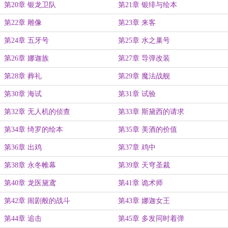
第20章 银龙卫队
第21章 银绯与绘本
第22章 雕像
第23章 来客
第24章 五牙号
第25章 水之巢号
第26章 娜迦族
第27章 导弹改装
第28章 葬礼
第29章 魔法战舰
第30章 海试
第31章 试验
第32章 无人机的侦查
第33章 斯黛西的请求
第34章 绮罗的绘本
第35章 美酒的价值
第36章 出鸡
第37章 鸡中
第38章 永冬帷幕
第39章 天穹圣裁
第40章 龙医黛鸢
第41章 诡术师
第42章 闹剧般的战斗
第43章 娜迦女王
第44章 追击
第45章 多发同时着弹