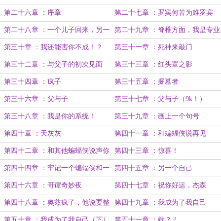
第二十六章 ：序章
第二十七章 ：罗宾何苦为难罗宾
第二十八章 ：一个儿子回来，另一
第二十九章 ：脊椎方面，我是专业
个儿子不见了
的
第三十章 ：我还能害你不成！？
第三十一章 ：死神来敲门
第三十二章 ：与父子的初次见面
第三十三章 ：红头罩之影
第三十四章 ：疯子
第三十五章 ：掘墓者
第三十六章 ：父与子
第三十七章 ：父与子（9k！）
第三十八章 ：我是你的系统！
第三十九章 ：画上一个句号
第四十章 ：天灰灰
第四十一章 ：和蝙蝠侠说再见
第四十二章 ：和其他蝙蝠侠说声你
第四十三章 ：惊喜！
好
第四十四章 ：牢记一个蝙蝠侠和一
第四十五章 ：另一个自己
个小丑的原则
第四十六章 ：哥谭奇妙夜
第四十七章 ：祝你好运，杰森
第四十八章 ：奥兹疯了，他说要整
第四十九章 ：我成为了我自己
个新哥谭
（上）
第五十章 ：我成为了我自己（下）
第五十一章 ：欸？！