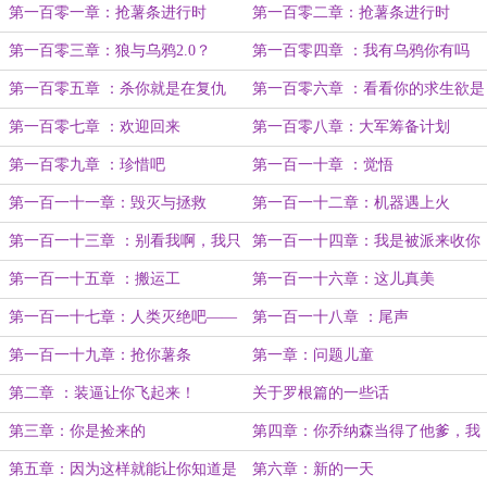
第一百零一章：抢薯条进行时
第一百零二章：抢薯条进行时
（上）
（下）
第一百零三章：狼与乌鸦2.0？
第一百零四章 ：我有乌鸦你有吗
第一百零五章 ：杀你就是在复仇
第一百零六章 ：看看你的求生欲是
否强大
第一百零七章 ：欢迎回来
第一百零八章：大军筹备计划
第一百零九章 ：珍惜吧
第一百一十章 ：觉悟
第一百一十一章：毁灭与拯救
第一百一十二章：机器遇上火
第一百一十三章 ：别看我啊，我只
第一百一十四章：我是被派来收你
是路过的
的！
第一百一十五章 ：搬运工
第一百一十六章：这儿真美
第一百一十七章：人类灭绝吧——
第一百一十八章 ：尾声
人工智能
第一百一十九章：抢你薯条
第一章：问题儿童
第二章 ：装逼让你飞起来！
关于罗根篇的一些话
第三章：你是捡来的
第四章：你乔纳森当得了他爹，我
怎么就当不了了！？
第五章：因为这样就能让你知道是
第六章：新的一天