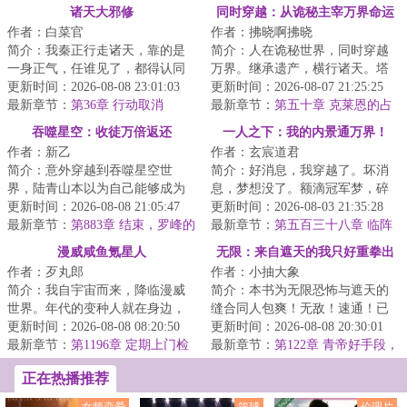
诸天大邪修
同时穿越：从诡秘主宰万界命运
作者：白菜官
作者：拂晓啊拂晓
简介：我秦正行走诸天，靠的是
简介：人在诡秘世界，同时穿越
一身正气，任谁见了，都得认同
万界。继承遗产，横行诸天。塔
我是正气的化身。正气：别来沾
更新时间：2026-08-08 23:01:03
罗会，他是愚者最信赖的挚友。
更新时间：2026-08-07 21:25:25
边！一个邪修在...
最新章节：
第36章 行动取消
坐忘道，他是红...
最新章节：
第五十章 克莱恩的占
卜
吞噬星空：收徒万倍返还
一人之下：我的内景通万界！
作者：新乙
作者：玄宸道君
简介：意外穿越到吞噬星空世
简介：好消息，我穿越了。坏消
界，陆青山本以为自己能够成为
息，梦想没了。额滴冠军梦，碎
强者，不曾想九万年依旧还是宇
更新时间：2026-08-08 21:05:47
咧！好消息，自己这具身体觉醒
更新时间：2026-08-03 21:35:28
宙九阶。就在大限...
最新章节：
第883章 结束，罗峰的
成为了异人。坏...
最新章节：
第五百三十八章 临阵
相助！
突破，天命之子的待遇
漫威咸鱼氪星人
无限：来自遮天的我只好重拳出
作者：歹丸郎
作者：小抽大象
击
简介：我自宇宙而来，降临漫威
简介：本书为无限恐怖与遮天的
世界。年代的变种人就在身边，
缝合同人包爽！无敌！速通！已
但社会依旧安逸。在没有外置大
更新时间：2026-08-08 08:20:50
有完本万订作品【人在无限，开
更新时间：2026-08-08 20:30:01
脑的协助下，我...
最新章节：
第1196章 定期上门检
始速通】，请放...
最新章节：
第122章 青帝好手段，
修服务
虚空你果然没死！【求月票】
正在热播推荐