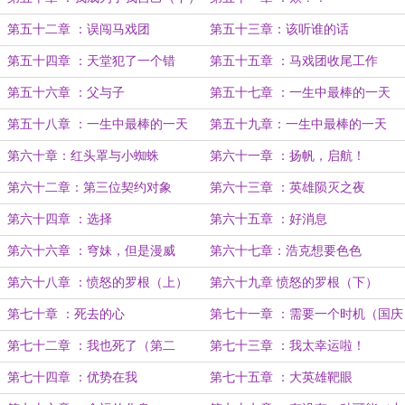
第五十二章 ：误闯马戏团
第五十三章：该听谁的话
第五十四章 ：天堂犯了一个错
第五十五章 ：马戏团收尾工作
第五十六章 ：父与子
第五十七章 ：一生中最棒的一天
（上）
第五十八章 ：一生中最棒的一天
第五十九章：一生中最棒的一天
（中）
（完）5k
第六十章：红头罩与小蜘蛛
第六十一章 ：扬帆，启航！
第六十二章：第三位契约对象
第六十三章 ：英雄陨灭之夜
第六十四章 ：选择
第六十五章 ：好消息
第六十六章 ：穹妹，但是漫威
第六十七章：浩克想要色色
第六十八章 ：愤怒的罗根（上）
第六十九章 愤怒的罗根（下）
第七十章 ：死去的心
第七十一章 ：需要一个时机（国庆
快乐！）
第七十二章 ：我也死了（第二
第七十三章 ：我太幸运啦！
更！）
第七十四章 ：优势在我
第七十五章 ：大英雄靶眼