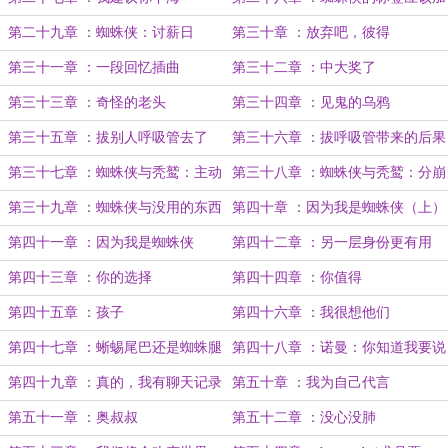
上魅魔
第二十九章 ：蜘蛛侠：讨薪日
第三十章 ：放弃吧，彼得
第三十一章 ：一段回忆插曲
第三十二章 ：中大奖了
第三十三章 ：奇怪的老头
第三十四章 ：见鬼的乌鸦
第三十五章 ：拔别人呼吸管去了
第三十六章 ：拔呼吸管带来的后果
第三十七章 ：蜘蛛侠与秃鹫：主动
第三十八章 ：蜘蛛侠与秃鹫：分崩
出击
离析！
第三十九章 ：蜘蛛侠与没用的东西
第四十章 ：因为我是蜘蛛侠（上）
第四十一章 ：因为我是蜘蛛侠
第四十二章 ：另一层身份更有用
（下）
第四十三章 ：你的选择
第四十四章 ：你值得
第四十五章 ：孩子
第四十六章 ：我很想他们
第四十七章 ：蜥蜴尾巴还是蜘蛛腿
第四十八章 ：诺曼：你知道我要说
什么
第四十九章 ：真的，我有聊天记录
第五十章 ：我为自己代言
第五十一章 ：奥叔叔
第五十二章 ：没心没肺