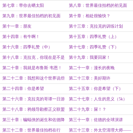
哥呀！
第七章：带你去晒太阳
第八章：世界最佳拍档的初见面
（上）
第九章：世界最佳拍档的初见面
第十章：相处很愉快？
（下）
第十一章：朋友
第十三章：克拉克的训练计划
第十四章：有牛啊！
第十五章：四季礼赞（上）
第十六章：四季礼赞（中）
第十七章：四季礼赞（下）
第十八章：克拉克，你现在是不是
第十九章：我要回家！
很得意！？（7k）
第二十章：我就是布鲁斯·韦恩！
第二十一章：漫长的夜晚
第二十二章：我想和这个世界说些
第二十三章：美好期许
话
第二十四章：你是希望
第二十五章：你是希望（下）
第二十六章：克拉克的哥谭一日游
第二十七章：人生的意义（5k）
第二十八章：鸦领导勘察正义联盟
第二十九章：屎！？
第三十章：蝙蝠侠的诞生和佐德降
第三十一章：佐德的全球演讲
临（6k）
第三十二章：世界最佳拍档在行
第三十三章：外太空清理大师——