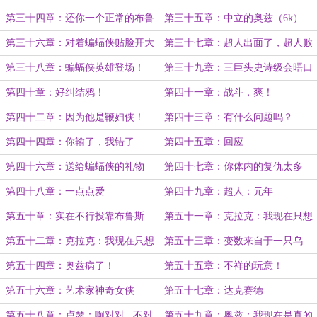
动！
佐德
第三十四章：还你一个正常的布鲁
第三十五章：中立的奥兹（6k）
斯
第三十六章：对着蝙蝠侠贴脸开大
第三十七章：超人出面了，超人败
北了（悲）
第三十八章：蝙蝠侠英雄登场！
第三十九章：三巨头史诗级会晤口
牙！
第四十章：好纠结鸦！
第四十一章：战斗，爽！
第四十二章：因为他是鞭妇侠！
第四十三章：有什么问题吗？
第四十四章：你输了，我错了
第四十五章：回应
第四十六章：送给蝙蝠侠的礼物
第四十七章：你体内的复仇太多
（上）
了，我来帮你疏通疏通
第四十八章：一点点爱
第四十九章：超人：元年
第五十章：实在不行投靠布鲁斯
第五十一章：克拉克：我现在只想
吧！
搞钱！
第五十二章：克拉克：我现在只想
第五十三章：变数来自于一只乌
死！
鸦？！
第五十四章：奥兹病了！
第五十五章：不祥的玩意！
第五十六章：艺术家神奇女侠
第五十七章：达克赛德
第五十八章：卢瑟：啊对对...不对
第五十九章：奥兹：我现在是真的