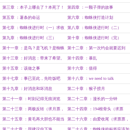
第三章 ：本子上哪去了？本死了！
第四章 ：一颗子弹的故事
第五章 ：薯条的命运
第六章 ：蜘蛛侠打造计划
第七章 ：蜘蛛侠进行时（一）求收
第八章 ：蜘蛛侠进行时（二）
藏，求票票！
第九章 ：蜘蛛侠进行时（三）
第十章 ：蜘蛛侠进行时（完）
第十一章 ：是鸟？是飞机？是蜘蛛
第十二章 ：第一次约会就要迟到
侠！
第十三章 ：好消息：带来了希望。
第十四章 ：暴乱
坏消息：是给绿魔的希望。
第十五章 ：该做之事
第十六章 ：值得
第十七章 ：事已至此，先吃饭吧
第十八章 ：we need to talk
第十九章 ：好消息和坏消息
第二十章 ：猴子捞月
第二十一章 ：时刻记得无痕浏览
第二十二章 ：漫长的一分钟
第二十三章 ：两极反转（求月票，
第二十四章 ：194根骨头（求票
推荐票，追读）
票）
第二十五章 ：黄毛再大胆也不能当
第二十六章 ：由爱收尾（求票票，
着老父亲的面泡人
求追读，求求求）
第二十七章 ：我建议你下海
第二十八章 ：蜘蛛侠的标签应该加