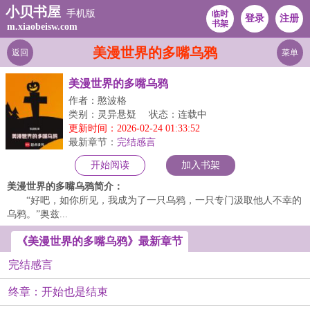
小贝书屋
手机版
临时
登录
注册
书架
m.xiaobeisw.com
美漫世界的多嘴乌鸦
返回
菜单
美漫世界的多嘴乌鸦
作者：憨波格
类别：灵异悬疑
状态：连载中
更新时间：2026-02-24 01:33:52
最新章节：
完结感言
开始阅读
加入书架
美漫世界的多嘴乌鸦简介：
“好吧，如你所见，我成为了一只乌鸦，一只专门汲取他人不幸的
乌鸦。”奥兹...
《美漫世界的多嘴乌鸦》最新章节
完结感言
终章：开始也是结束