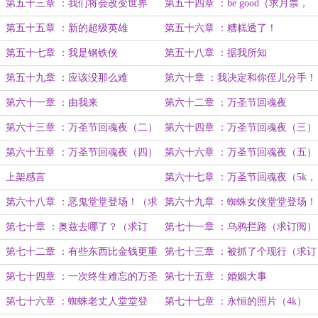
第五十三章 ：我们将会改变世界
第五十四章 ：be good（求月票，
求追读！）
第五十五章 ：新的超级英雄
第五十六章 ：糟糕透了！
第五十七章 ：我是钢铁侠
第五十八章 ：据我所知
第五十九章 ：应该没那么难
第六十章 ：我决定和你侄儿分手！
第六十一章 ：由我来
第六十二章 ：万圣节回魂夜
第六十三章 ：万圣节回魂夜（二）
第六十四章 ：万圣节回魂夜（三）
第六十五章 ：万圣节回魂夜（四）
第六十六章 ：万圣节回魂夜（五）
上架感言
第六十七章 ：万圣节回魂夜（5k，
完）求订阅！！！
第六十八章 ：恶鬼堂堂登场！（求
第六十九章 ：蜘蛛女侠堂堂登场！
订阅！！！）
（求订阅！！！）
第七十章 ：奥兹去哪了？（求订
第七十一章 ：乌鸦拦路（求订阅）
阅）
第七十二章 ：有些东西比金钱更重
第七十三章 ：被抓了个现行（求订
要（求订阅）
阅）
第七十四章 ：一次终生难忘的万圣
第七十五章 ：婚姻大事
节（求订阅）
第七十六章 ：蜘蛛老丈人堂堂登
第七十七章 ：永恒的照片（4k）