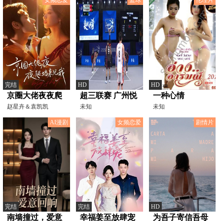
女频恋爱
篮球
伦理片
完结
HD
HD
京圈大佬夜夜爬
超三联赛 广州悦
一种心情
墙来见我
赵星卉＆袁凯凯
跑豹猫21.19宁波
未知
未知
海曙捷英
AI漫剧
女频恋爱
剧情片
20230909
完结
完结
HD
南墙撞过，爱意
幸福姜至放肆宠
为吾子寄信吾母