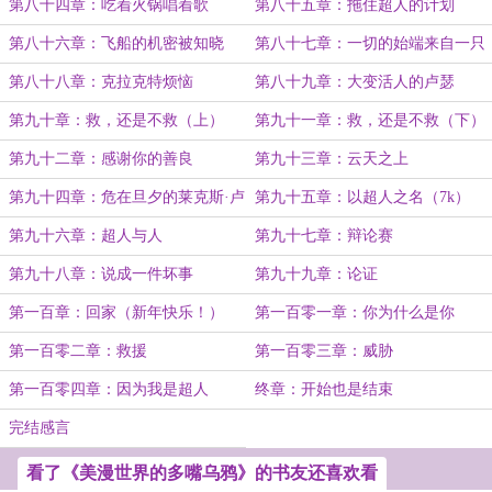
第八十四章：吃着火锅唱着歌
第八十五章：拖住超人的计划
第八十六章：飞船的机密被知晓
第八十七章：一切的始端来自一只
了！（5k）
乌鸦
第八十八章：克拉克特烦恼
第八十九章：大变活人的卢瑟
第九十章：救，还是不救（上）
第九十一章：救，还是不救（下）
第九十二章：感谢你的善良
第九十三章：云天之上
第九十四章：危在旦夕的莱克斯·卢
第九十五章：以超人之名（7k）
瑟
第九十六章：超人与人
第九十七章：辩论赛
第九十八章：说成一件坏事
第九十九章：论证
第一百章：回家（新年快乐！）
第一百零一章：你为什么是你
第一百零二章：救援
第一百零三章：威胁
第一百零四章：因为我是超人
终章：开始也是结束
完结感言
看了《美漫世界的多嘴乌鸦》的书友还喜欢看