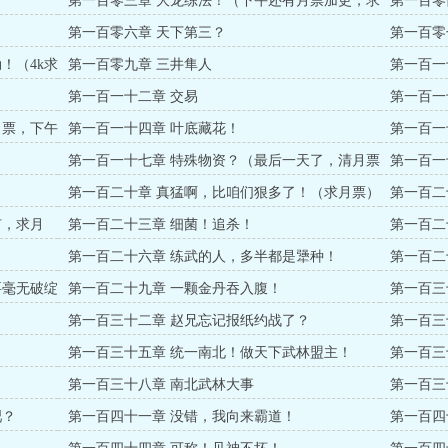
第一百零三章 大龙练法！（下午还有月票加更，求
第一百零
月票）
第一百零六章 天下第三？
第一百零
章，求月
！（4k求
第一百零九章 三井隼人
第一百一
第一百一十二章 交易
第一百一
月票，下午
第一百一十四章 叶底藏花！
第一百一
第一百一十七章 特殊物资？（最后一天了，清月票
第一百一
吧兄弟们）
月，求月
！
第一百二十章 真猛啊，比咱们狠多了！（求月票）
第一百二
有，求月
第一百二十三章 细菌！追杀！
第一百二
第一百二十六章 练武的人，多半都是犟种！
第一百二
要毫无破绽
第一百二十九章 一颗金丹吞入腹！
第一百三
第一百三十二章 赵兄忘记报纸约战了？
第一百三
！
第一百三十五章 统一南北！做天下武林盟主！
第一百三
第一百三十八章 南北武林大事
第一百三
吧？
第一百四十一章 没错，我向来霸道！
第一百四