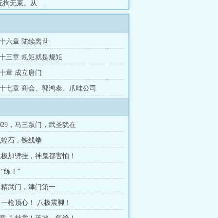
无拘无束。从
会有，但只是
十六章 陆续离世
十三章 规矩就是规矩
十章 成立唐门
十七章 商会、郭鸿泰、爪哇公司
1929，马三叛门，武圣犹在
飞蝗石，铁线拳
八极加劈挂，神鬼都害怕！
“练！”
 精武门，津门第一
 一枪顶心！ 八极震脚！