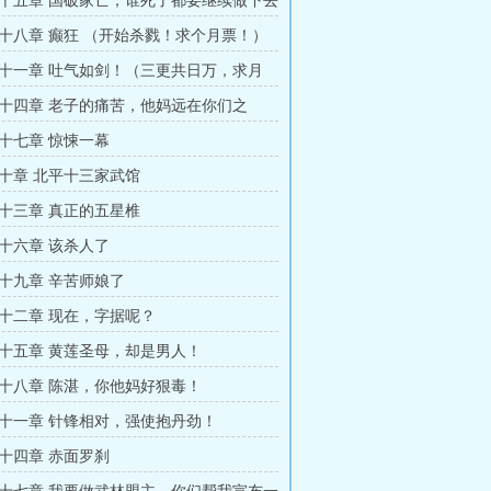
十五章 国破家亡，谁死了都要继续做下去
十八章 癫狂 （开始杀戮！求个月票！）
十一章 吐气如剑！（三更共日万，求月
十四章 老子的痛苦，他妈远在你们之
（求月票）
十七章 惊悚一幕
十章 北平十三家武馆
十三章 真正的五星椎
十六章 该杀人了
十九章 辛苦师娘了
十二章 现在，字据呢？
十五章 黄莲圣母，却是男人！
十八章 陈湛，你他妈好狠毒！
十一章 针锋相对，强使抱丹劲！
十四章 赤面罗刹