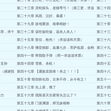
第二十章 全打死，不介意吧？（求追读！求票！）
第二十一
第二十三章 灵蛇探头，老猫弯弓！（第三更，求追
第二十四
读求票）
第二十六章 风雨、汉奸、暴露！
第二十七
求票，求
第二十九章 故地重游、南拳精妙！
第三十章
推荐，求个
第三十二章 该吃饭吃饭，该杀人杀人！
第三十三
第三十五章 暂信，枪伤！（求追读和月票）
第三十六
第三十八章 佛堂烛影，血溅七步，菩萨低眉，金刚
第三十九
怒目
第四十一章 帮我取子弹 （周一求追读求票）
第四十二
义玄孙
第四十四章 雪夜、杀机！
第四十五
！（感谢投
第四十七章 【通敌卖国者！杀之！！！】
第四十八
票）
第五十章 暗劲斩化劲，古来不存，从今有之！
第五十一
第五十三章 先上菜，饿了
第五十四
功力
第五十六章 我陈湛天生硬骨头怎么了？
第五十七
第五十九章 门派渊源，师兄妹相称
第六十章