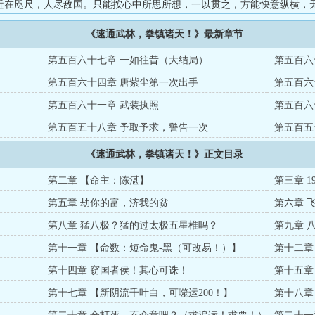
近在咫尺，人尽敌国。只能按心中所思所想，一以贯之，方能快意纵横，
始，逆流而上，拳镇诸天！ps：（本文以武侠武林为主，纵横天下，女人
《速通武林，拳镇诸天！》最新章节
会有大笔墨感情戏，不喜误入。）...
第五百六十七章 一如往昔（大结局）
第五百六
第五百六十四章 唐紫尘第一次出手
第五百六
第五百六十一章 武装执照
第五百六
第五百五十八章 予取予求，警告一次
第五百五
《速通武林，拳镇诸天！》正文目录
第二章 【命主：陈湛】
第三章 
第五章 劫你的富，济我的贫
第六章 
第八章 猛八极？猛的过太极五星椎吗？
第九章 
第十一章 【命数：短命鬼-黑（可改易！）】
第十二章 
第十四章 窃国者侯！其心可诛！
第十五章
第十七章 【新阴流千叶白，可噬运200！】
第十八章