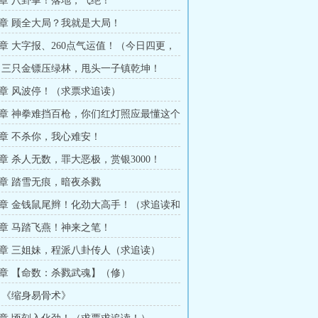
章 八卦掌！落地，气绝！
章 顾全大局？我就是大局！
章 大字报、260点气运值！（今日四更，
追读）
 三只金镖压绿林，甩头一子镇乾坤！
章 风波停！（求票求追读）
章 神拳难挡百枪，你们红灯照应最懂这个
章 不杀你，我心难安！
章 杀人无数，罪大恶极，赏银3000！
章 踏雪无痕，暗夜杀戮
章 金钱鼠尾辫！化劲大高手！（求追读和
章 马踏飞燕！神来之笔！
章 三姐妹，程派八卦传人（求追读）
章 【命数：杀戮武魂】（修）
 《缩身易骨术》