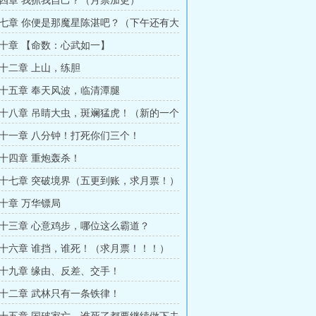
四章 我抓我自己？（月票加更）
七章 你便是那魔星陈湛吧？（下午还有大
票）
十章 【命数：心武如一】
十二章 上山，练胆
十五章 奉天风波，临清潭腿
十八章 吊睛大虫，斑斓猛虎！（新的一个
票）
十一章 八分钟！打死你们三个！
十四章 重炮轰杀！
十七章 突破境界（五更到账，求月票！）
十章 万华镖局
十三章 心意鸡步，哪位这么霸道？
十六章 谁挡，谁死！（求月票！！！）
十九章 缘由、反差、交手！
十二章 武林只有一条铁律！