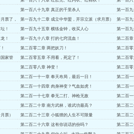
第一百八十六章 红肚兜、红内衣、红棉袄！
第一百八
下。
第一百八十九章 真正的千里杀人
第一百九
倍月票了，
第一百九十二章 成立中华盟，开宗立派（求月票）
第一百九
掌坛！
第一百九十五章 横练金钟，收买人心
第一百九
票）
真龙！
第一百九十八章 打的七窍流血！
第二百章
下！
第二百零二章 两把妖刀！
第二百零
归国家管
第二百零五章 不用看，死定了！
第二百零
第二百零八章 神变！
第二百零
第二百一十一章 奉天布局，最后一日！
第二百一
第二百一十四章 肉身神变？气血如虎！
第二百一
第二百一十七章 拳无二打、神枪无敌
第二百一
第二百二十章 南方武林，谁武功最高？
第二百二
个月票）
第二百二十三章 小狐狸的人生不可限量
第二百二
第二百二十六章 这有你说话的份吗？
第二百二