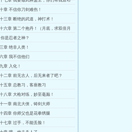
十七章 我要做武林盟主，你们帮我宣布一
十章 不信你刀剑难伤！
十三章 断绝的武道，神打术！
十六章 第二个抱丹！（月底，求双倍月
 你是忍者之神？
三章 绝非人类！
六章 我不信他们
九章 入化！
十二章 前无古人，后无来者了吧？
十五章 总教习，客座教习
十八章 大枪对练，妙至毫巅！
十一章 南北大侠，铸剑大师
十四章 你师父也是花拳绣腿
十七章 过手，不能丢脸！