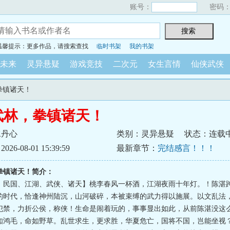
账号：
密码
温馨提示：更多作品，请搜索查找
临时书架
我的书架
未来
灵异悬疑
游戏竞技
二次元
女生言情
仙侠武侠
拳镇诸天！
武林，拳镇诸天！
水丹心
类别：灵异悬疑
状态：连载
6-08-01 15:39:59
最新章节：
完结感言！！！
拳镇诸天！简介：
、民国、江湖、武侠、诸天】桃李春风一杯酒，江湖夜雨十年灯。！陈湛
的时代，恰逢神州陆沉，山河破碎，本被束缚的武力得以施展。以文乱法
犯禁，力折公侯，称侠！生命是闹着玩的，事事显出如此，从前陈湛没这
如鸿毛，命如野草。乱世求生，更求胜，华夏危亡，国将不国，岂能坐视