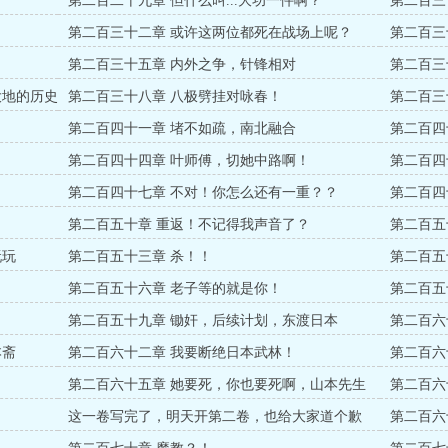
第二百二十九章 但什么叫...大功一件啊？
第二百三
第二百三十二章 或许这两位都死在战场上呢？
第二百三
！
第二百三十五章 内外之争，针锋相对
第二百三
大地的历史
第二百三十八章 八极劈挂对咏春！
第二百三
第二百四十一章 堵不如疏，南北融合
第二百四
第二百四十四章 叶师傅，切她中路啊！
第二百四
第二百四十七章 不对！你怎么还有一重？？
第二百四
身死
第二百五十章 重返！不记得我声音了？
第二百五
玩玩
第二百五十三章 杀！！
第二百五
票）
第二百五十六章 老子等的就是你！
第二百五
第二百五十九章 锄奸，后续计划，东渡日本
第二百六
本斋
第二百六十二章 我要断绝日本武林！
第二百六
第二百六十五章 她要死，你也要死啊，山本先生
第二百六
这一卷写完了，明天开第二卷，也给大家道个歉
第二百六