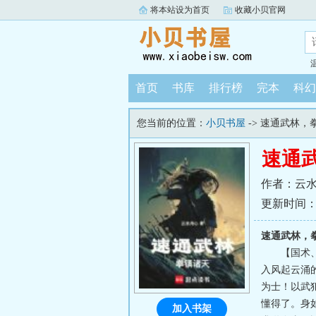
将本站设为首页
收藏小贝官网
首页
书库
排行榜
完本
科幻
您当前的位置：
小贝书屋
-> 速通武林，
速通
作者：云
更新时间：202
速通武林，
【国术
入风起云涌
为士！以武
懂得了。身
加入书架