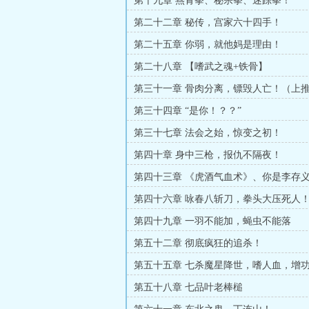
第十九章 燕青拳、秘宗拳、迷踪拳！
第二十二章 秘传，宫家六十四手！
第二十五章 你弱，就他妈是理由！
第二十八章 【嗜武之魂+铁骨】
第三十一章 骨肉分离，镖毁人亡！（上
追读和月票）
第三十四章 “是你！？？”
第三十七章 法会之始，惊变之初！
第四十章 身中三枪，报仇不隔夜！
第四十三章 《虎酒气血术》、你是李存
第四十六章 咏春八斩刀，拳头大压死人
票打赏，加更！）
第四十九章 一羽不能加，蝇虫不能落
第五十二章 彻底疯狂的追杀！
第五十五章 七杀魔星降世，嗜人血，增
第五十八章 七品叶老棒槌