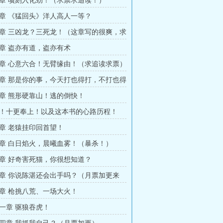
章 顷刻入化劲！（求票求追读！）
章 《猛回头》洋人高人一等？
章 三凶龙？三死龙！（这章写的很爽，求
月票）
章 盗亦有道，盗亦有术
章 心意六合！无臂缘由！（求追读求票）
章 那是你的事，今天打也得打，不打也得
章 熊形硬靠山！逃的倒快！
！十更奉上！以及这本书的心路历程！
章 老猿挂印回首望！
章 白日焰火，晨曦血雾！（暴杀！）
章 好奇害死猫，你很想知道？
章 你说陈湛还会出手吗？（月票加更来
章 枪挑八荒、一场大火！
一章 驱狼吞虎！