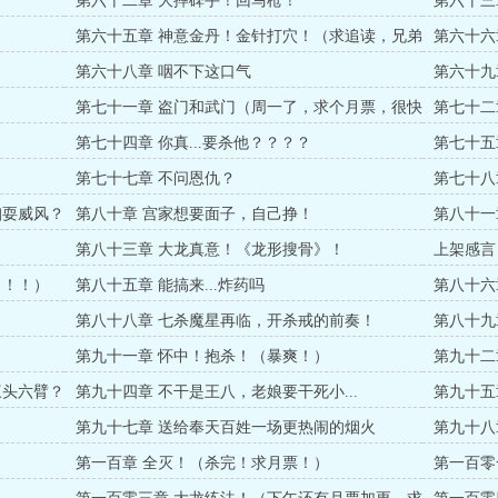
第六十二章 大摔碑手！回马枪！
第六十三
第六十五章 神意金丹！金针打穴！（求追读，兄弟
第六十六
们！）
第六十八章 咽不下这口气
第六十九
个周一的
第七十一章 盗门和武门（周一了，求个月票，很快
第七十二
进入大高潮！）
第七十四章 你真...要杀他？？？？
第七十五
第七十七章 不问恩仇？
第七十八
打！
咱耍威风？
第八十章 宫家想要面子，自己挣！
第八十一
第八十三章 大龙真意！《龙形搜骨》！
上架感言
！！！）
第八十五章 能搞来...炸药吗
第八十六
第八十八章 七杀魔星再临，开杀戒的前奏！
第八十九
第九十一章 怀中！抱杀！（暴爽！）
第九十二
三头六臂？
第九十四章 不干是王八，老娘要干死小...
第九十五
了）
第九十七章 送给奉天百姓一场更热闹的烟火
第九十八
第一百章 全灭！（杀完！求月票！）
第一百零