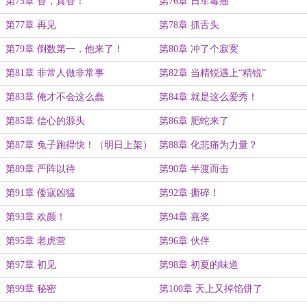
第75章 香，真香！
第76章 日军毒瘤
第77章 再见
第78章 抓舌头
第79章 倒数第一，他来了！
第80章 冲了个寂寞
第81章 非常人做非常事
第82章 当精锐遇上“精锐”
第83章 俺才不会这么蠢
第84章 就是这么爱秀！
第85章 信心的源头
第86章 肥蛇来了
第87章 兔子跑得快！（明日上架）
第88章 化悲痛为力量？
第89章 严阵以待
第90章 半渡而击
第91章 倭寇凶猛
第92章 撕碎！
第93章 欢颜！
第94章 嘉奖
第95章 老虎营
第96章 伙伴
第97章 初见
第98章 初夏的味道
第99章 秘密
第100章 天上又掉馅饼了