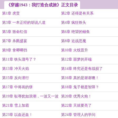
《穿越1943：我打造合成旅》正文目录
第1章 虎贲
第2章 还得是有关系
第3章 一本正经的胡说八道
第4章 疯狂铁头
第5章 致命红信
第6章 绝望的鳗鱼
第7章 杀戮盛宴
第8章 近战恶魔
第9章 拿唧唧挡
第10章 火线晋升
第11章 铁头溜号了？
第12章 噩梦的开端
第13章 冲天火焰
第14章 终究还是有战损了
第15章 反向潜行
第16章 真的是谢谢噢！
第17章 中将画的饼
第18章 鬼子都是智障？
第19章 耻辱犹如浪潮，一波又一波
第20章 优秀火炮！
第21章 雪上加霜
第22章 天就要亮了
第23章 以血还血！
第24章 管理人的学问