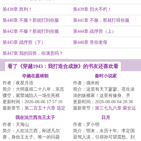
第438章 胜利！
第439章 烈火不朽！
第440章 不服？那就打到你服
第441章 不服，那就打得你服
（上）
（中）
第442章 不服？那就打到你服
第444章 战俘营（上）
（下）
第445章 战俘营（下）
第446章 答你老母
第447章 我的回答，你满意吗？
看了《穿越1943：我打造合成旅》的书友还喜欢看
夺嫡在嘉靖朝
秦时小说家
作者：夜星月语
作者：偶米粉
简介：大明嘉靖二十八年，东宫
简介：这里有天下寥寥、苍生涂
骤空，紫禁城陷入一场生死棋
涂的纵横家！这里有修身、齐
局，牵扯着无数人的生死荣辱。
更新时间：2026-08-06 17:57:10
家、治国、平天下的儒家！这里
更新时间：2026-08-06 04:28:38
一边是裕王朱载坖...
最新章节：
第二百五十六章 选定
有天下皆白、唯我...
最新章节：
第三七九六章 紫女运
道（求票票）
我在法兰西当王太子
日月
作者：天海山
作者：罗小明
简介：人在法兰西，刚进凡尔
简介：明末，永历十年。李定国
赛，身份王太子。唯一的问题
迎驾入滇，引得孙可望震怒。刘