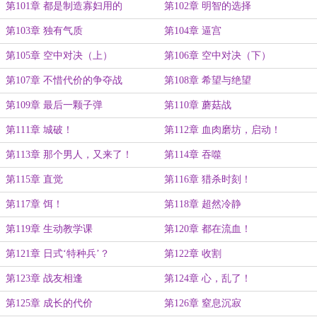
第101章 都是制造寡妇用的
第102章 明智的选择
第103章 独有气质
第104章 逼宫
第105章 空中对决（上）
第106章 空中对决（下）
第107章 不惜代价的争夺战
第108章 希望与绝望
第109章 最后一颗子弹
第110章 蘑菇战
第111章 城破！
第112章 血肉磨坊，启动！
第113章 那个男人，又来了！
第114章 吞噬
第115章 直觉
第116章 猎杀时刻！
第117章 饵！
第118章 超然冷静
第119章 生动教学课
第120章 都在流血！
第121章 日式‘特种兵’？
第122章 收割
第123章 战友相逢
第124章 心，乱了！
第125章 成长的代价
第126章 窒息沉寂