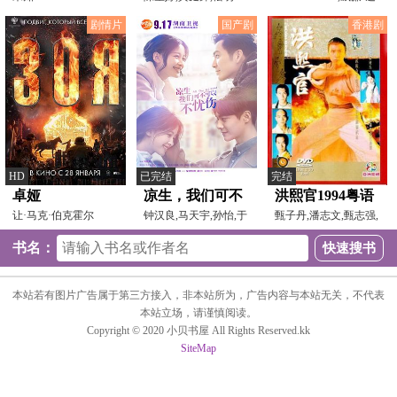
福,AnnaFerrara,S
剧情片
国产剧
香港剧
HD
已完结
完结
卓娅
凉生，我们可不
洪熙官1994粤语
让·马克·伯克霍尔
可以不忧伤
钟汉良,马天宇,孙怡,于
甄子丹,潘志文,甄志强,
兹,AnastasiaMishina,Mi
朦胧,孟子义,鲁诺,张
张家辉,吴浣仪,蔡晓
书名：
本站若有图片广告属于第三方接入，非本站所为，广告内容与本站无关，不代表
本站立场，请谨慎阅读。
Copyright © 2020 小贝书屋 All Rights Reserved.kk
SiteMap