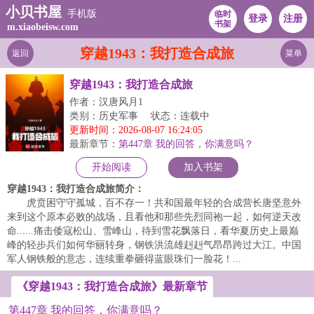
小贝书屋
手机版
临时
登录
注册
书架
m.xiaobeisw.com
穿越1943：我打造合成旅
返回
菜单
穿越1943：我打造合成旅
作者：汉唐风月1
类别：历史军事
状态：连载中
更新时间：2026-08-07 16:24:05
最新章节：
第447章 我的回答，你满意吗？
开始阅读
加入书架
穿越1943：我打造合成旅简介：
虎贲困守守孤城，百不存一！共和国最年轻的合成营长唐坚意外
来到这个原本必败的战场，且看他和那些先烈同袍一起，如何逆天改
命......痛击倭寇松山、雪峰山，待到雪花飘落日，看华夏历史上最巅
峰的轻步兵们如何华丽转身，钢铁洪流雄赳赳气昂昂跨过大江。中国
军人钢铁般的意志，连续重拳砸得蓝眼珠们一脸花！...
《穿越1943：我打造合成旅》最新章节
第447章 我的回答，你满意吗？