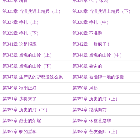
第333章 斩首！
第334章 代号‘破晓’
第335章 当溃兵遇上精兵（上）
第336章 当溃兵遇上精兵（下）
第337章 挣扎（上）
第338章 挣扎（中）
第339章 挣扎（下）
第340章 不准跑
第341章 这是报应
第342章 一群疯子！
第343章 点燃的山岭（上）
第344章 点燃的山岭（中）
第345章 点燃的山岭（下）
第346章 要谢的
第347章 生产队的驴都没这么累
第348章 被砸碎一地的傲慢
第349章 秋阳正好
第350章 风起
第351章 少将来了
第352章 历史的河（上）
第353章 历史的河（下）
第354章 继续向前
第355章 战士的荣耀
第356章 休整惹是非
第357章 驴的哲学
第358章 芒友会师（上）