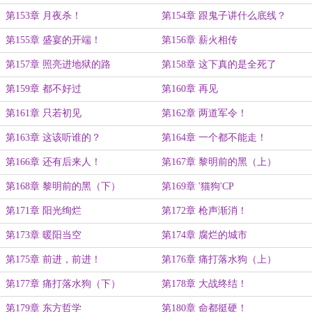
第153章 月夜杀！
第154章 跟鬼子讲什么底线？
第155章 盛宴的开端！
第156章 薪火相传
第157章 照亮进地狱的路
第158章 这下真的是全死了
第159章 都不好过
第160章 再见
第161章 只若初见
第162章 两道军令！
第163章 这该听谁的？
第164章 一个都不能走！
第166章 还有后来人！
第167章 黎明前的黑（上）
第168章 黎明前的黑（下）
第169章 '猫狗'CP
第171章 阳光绚烂
第172章 枪声渐消！
第173章 暖阳当空
第174章 腐烂的城市
第175章 前进，前进！
第176章 痛打落水狗（上）
第177章 痛打落水狗（下）
第178章 大战终结！
第179章 东方哲学
第180章 命都挺硬！