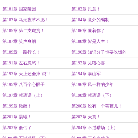
第181章 国家陵园
第182章 民意！
第183章 马无夜草不肥！
第184章 意外的编制
第185章 第二支虎贲！
第186章 显着你了
第187章 笑声爽朗
第188章 皆是人生！
第189章 一路行长！
第190章 知识分子也要吃饭的
第191章 左右忽悠！
第192章 见猎心喜
第193章 天上还会掉‘鸡’！
第194章 泰山军
第195章 八百个心眼子
第196章 风一样的少年
第197章 就离谱（上）
第198章 就离谱（下）
第199章 微醺！
第200章 没有一个善茬儿！
第201章 晨曦！
第202章 天真！
第203章 低估了
第204章 不过猎场（上）