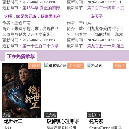
是，现任国王是路易十六，两年
更新时间：2026-08-07 03:08:01
文秀起兵响应，朝廷播迁昆明。
更新时间：2026-08-07 21:39:51
后就会被咔嚓……既...
最新章节：
第1584章 真正的南德
三王内讧之期近...
最新章节：
第二百二十四章 ：兀
双核
儿特
大明：家兄朱元璋，我建国美利
戾天子
作者：墨色江南
作者：三山风
坚
简介：朱瀚穿越元末，发现自己
简介：重生到九龙夺嫡的平行世
老哥竟然是大明开国皇帝朱元
界，想着大干一场的沈叶，却发
璋，开局一个碗，创造大明朝的
更新时间：2026-08-07 00:04:31
现自己竟然成了被群起而攻之的
更新时间：2026-08-07 10:25:22
天命主角！不过貌...
最新章节：
第一千五百二十六章
太子。知道太子...
最新章节：
第九百五十一章 第五
一天炼上万斤精铁
部队的胜利
正在热播推荐
AI漫剧
港台综艺
剧情片
完结
已完结
更新HD
绝世钳工
破解讀心理粤语
托马索
未知
陳星妤,黃庭鋒,松明
CristinaChiriac,威廉·达