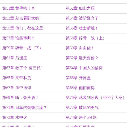
第51章 黄毛哈士奇
第52章 如山之压
第53章 差点看到太奶
第54章 被驴嫌弃了
第55章 他们，都在这里！
第56章 壮士断腕！
第57章 谁能审判？
第58章 碎骨一战（上）
第59章 碎骨一战（下）
第60章 谢谢侬！
第61章 后遗症
第62章 漫天要价？
第63章 救了个‘富三代’
第64章 中国人的信仰
第65章 夹带私货
第66章 开盲盒
第67章 血中送弹
第68章 他们值得
第69章 嗨，铁头唐！
第70章 武装到牙齿（5000字大章）
第71章 日军的钢铁洪流？
第72章 破坏的勇气
第73章 水中火
第74章 烤个5分熟