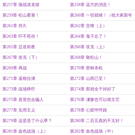
第257章 激战滚龙坡
第258章 远方的消息！
第259章 松山要塞！
第260章 一切就绪！（祝大家新年
快乐，顺便求月票！）
第261章 持久
第262章 交锋（上）
第263章 吓不死你！
第264章 鬼子怂了！
第265章 总攻前夜
第266章 攻克（上）
第267章 攻克（下）
第268章 敬松山！
第269章 再战
第270章 密林杀机
第271章 逼格拉满
第272章 山雨已至！
第273章 战场狰狞
第274章 那就全干掉好了
第275章 直觉也会骗人
第276章 凄惨也可以很文艺
第277章 实用主义
第278章 心脏怦怦跳
第279章 这是造了什么孽？
第280章 二百五真的不太好！
第281章 血色战场（上）
第282章 血色战场（中）