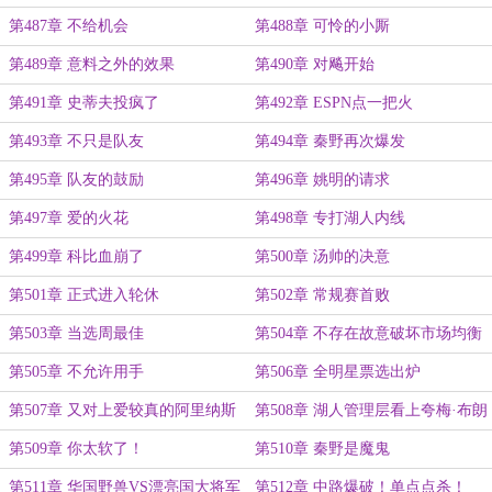
第487章 不给机会
第488章 可怜的小厮
第489章 意料之外的效果
第490章 对飚开始
第491章 史蒂夫投疯了
第492章 ESPN点一把火
第493章 不只是队友
第494章 秦野再次爆发
第495章 队友的鼓励
第496章 姚明的请求
第497章 爱的火花
第498章 专打湖人内线
第499章 科比血崩了
第500章 汤帅的决意
第501章 正式进入轮休
第502章 常规赛首败
第503章 当选周最佳
第504章 不存在故意破坏市场均衡
第505章 不允许用手
第506章 全明星票选出炉
第507章 又对上爱较真的阿里纳斯
第508章 湖人管理层看上夸梅·布朗
第509章 你太软了！
第510章 秦野是魔鬼
第511章 华国野兽VS漂亮国大将军
第512章 中路爆破！单点点杀！