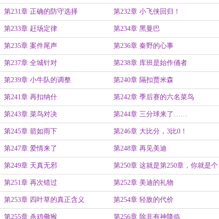
第231章 正确的防守选择
第232章 小飞侠回归！
第233章 赶场定律
第234章 黑曼巴
第235章 案件尾声
第236章 秦野的心事
第237章 全城针对
第238章 库班是始作俑者
第239章 小牛队的调整
第240章 隔扣贾米森
第241章 再扣纳什
第242章 季后赛的六名菜鸟
第243章 菜鸟对决
第244章 三分球来了……
第245章 箭如雨下
第246章 大比分，3比0！
第247章 爱情来了
第248章 再见美迪
第249章 天真无邪
第250章 这就是第250章，你就是个
250
第251章 再次错过
第252章 美迪的礼物
第253章 四叶草的真正含义
第254章 轻敌的代价
第255章 杀鸡儆猴
第256章 除非有神降临