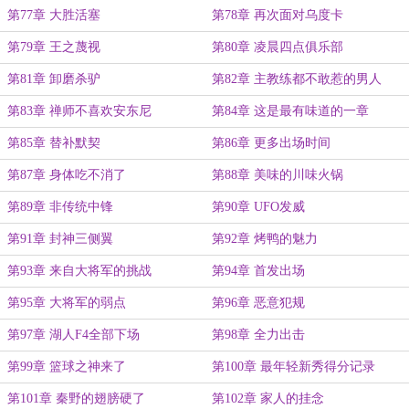
第77章 大胜活塞
第78章 再次面对乌度卡
第79章 王之蔑视
第80章 凌晨四点俱乐部
第81章 卸磨杀驴
第82章 主教练都不敢惹的男人
第83章 禅师不喜欢安东尼
第84章 这是最有味道的一章
第85章 替补默契
第86章 更多出场时间
第87章 身体吃不消了
第88章 美味的川味火锅
第89章 非传统中锋
第90章 UFO发威
第91章 封神三侧翼
第92章 烤鸭的魅力
第93章 来自大将军的挑战
第94章 首发出场
第95章 大将军的弱点
第96章 恶意犯规
第97章 湖人F4全部下场
第98章 全力出击
第99章 篮球之神来了
第100章 最年轻新秀得分记录
第101章 秦野的翅膀硬了
第102章 家人的挂念