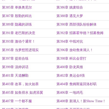
第385章 单换奥尼尔
第386章 姚麦组合
第387章 殷勤的科比
第388章 遇见大梦
第389章 隐藏的训练
第390章 西部强队纷纷解体
第391章 老巴斯的决意
第392章 招募霍华德？招募詹姆
斯？
第393章 激动个通宵！
第394章 中线对抗
第395章 当梦想照进现实
第396章 放幼詹来湖人！
第397章 提前合练
第398章 科比会背打
第399章 汤帅训话
第400章 卧龙凤雏
第401章 天道酬勤
第402章 奥运会8强
第403章 改革，如火如荼
第404章 詹姆斯返回洛杉矶
第405章 如鱼得水 如虎添翼
第406章 一地鸡毛
第407章 一个都不服
第408章 新湖人！新Show Time！