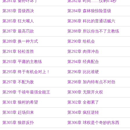
第281章 秦野吓坏了
第282章 时间……仅剩0.4秒
第283章 晋级西决
第284章 森林狼惊险晋级
第285章 狂大嘴人
第286章 科比的普通话贼六
第287章 最高罚款
第288章 所以你当不了主教练
第289章 换一种方式
第290章 给机会
第291章 轻松首胜
第292章 肉弹冲击
第293章 平庸的主教练
第294章 经典配合
第295章 终于有机会对上！
第296章 比比谁硬
第297章 不配为敌
第298章 加内特有点不对劲
第299章 千禧年最强全能王
第300章 无限开火权
第301章 狼村的希望
第302章 全都累了
第303章 赶场归来
第304章 疯狂逆转
第305章 狼群反扑
第306章 球权是个奇妙的东西