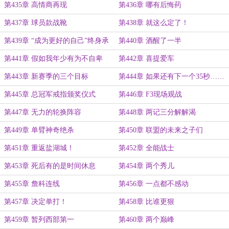
第435章 高情商再现
第436章 哪有后悔药
第437章 球员款战靴
第438章 就这么定了！
第439章 “成为更好的自己”终身承
第440章 酒醒了一半
诺
第441章 假如我年少有为不自卑
第442章 喜提爱车
第443章 新赛季的三个目标
第444章 如果还有下一个35秒……
第445章 总冠军戒指颁奖仪式
第446章 F3现场观战
第447章 无力的轮换阵容
第448章 两记三分解解渴
第449章 单臂神奇绝杀
第450章 联盟的未来之子们
第451章 重返盐湖城！
第452章 全能战士
第453章 死后有的是时间休息
第454章 两个秀儿
第455章 詹科连线
第456章 一点都不感动
第457章 决定单打！
第458章 比谁更狠
第459章 暂列西部第一
第460章 两个巅峰