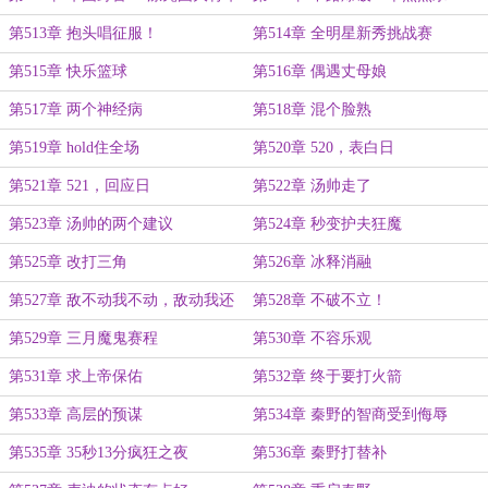
第513章 抱头唱征服！
第514章 全明星新秀挑战赛
第515章 快乐篮球
第516章 偶遇丈母娘
第517章 两个神经病
第518章 混个脸熟
第519章 hold住全场
第520章 520，表白日
第521章 521，回应日
第522章 汤帅走了
第523章 汤帅的两个建议
第524章 秒变护夫狂魔
第525章 改打三角
第526章 冰释消融
第527章 敌不动我不动，敌动我还
第528章 不破不立！
不动
第529章 三月魔鬼赛程
第530章 不容乐观
第531章 求上帝保佑
第532章 终于要打火箭
第533章 高层的预谋
第534章 秦野的智商受到侮辱
第535章 35秒13分疯狂之夜
第536章 秦野打替补