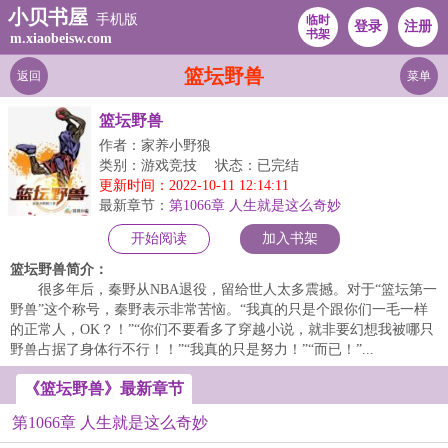
小贝书屋
手机版
临时
登录
注册
书架
m.xiaobeisw.com
篮坛野兽
返回
菜单
篮坛野兽
作者：家养小野狼
类别：游戏竞技
状态：已完结
更新时间：2022-10-11 12:14:11
最新章节：
第1066章 人生就是这么奇妙
开始阅读
加入书架
篮坛野兽简介：
很多年后，秦野从NBA退役，留给世人太多震撼。对于“篮坛第一
野兽”这个称号，秦野表示非常苦恼。“我真的只是个跟你们一毛一样
的正常人，OK？！”“你们不要看多了穿越小说，就非要幻想我被哪只
野兽占据了身体行不行！！”“我真的只是努力！”“而已！”...
《篮坛野兽》最新章节
第1066章 人生就是这么奇妙