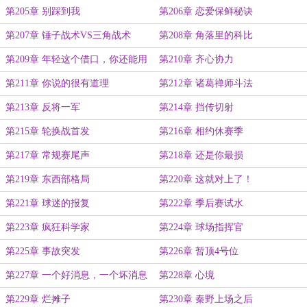
第205章 别踩到我
第206章 恋爱保鲜秘诀
第207章 锤子战术VS三角战术
第208章 角落里的科比
第209章 年轻这个借口，你还能用
第210章 齐心协力
多久？
第211章 你说的很有道理
第212章 诸葛禅师斗法
第213章 反将一军
第214章 挡传切射
第215章 轮换战首发
第216章 相约休赛季
第217章 常规赛尾声
第218章 还是你最损
第219章 东西部格局
第220章 这就对上了！
第221章 球迷的报复
第222章 季后赛试水
第223章 疯狂科学家
第224章 球场指挥官
第225章 事故突发
第226章 暂顶4号位
第227章 一个好消息，一个坏消息
第228章 心境
第229章 烂摊子
第230章 秦野上场之后