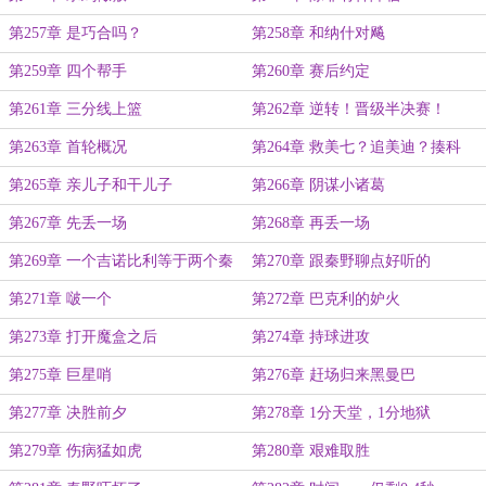
第257章 是巧合吗？
第258章 和纳什对飚
第259章 四个帮手
第260章 赛后约定
第261章 三分线上篮
第262章 逆转！晋级半决赛！
第263章 首轮概况
第264章 救美七？追美迪？揍科
比？
第265章 亲儿子和干儿子
第266章 阴谋小诸葛
第267章 先丢一场
第268章 再丢一场
第269章 一个吉诺比利等于两个秦
第270章 跟秦野聊点好听的
野
第271章 啵一个
第272章 巴克利的妒火
第273章 打开魔盒之后
第274章 持球进攻
第275章 巨星哨
第276章 赶场归来黑曼巴
第277章 决胜前夕
第278章 1分天堂，1分地狱
第279章 伤病猛如虎
第280章 艰难取胜