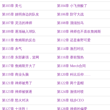
第103章 美七
第104章 小飞侠酸了
第105章 姚明身边的队友
第106章 防守大战
第107章 灵活的禅师
第108章 溜须拍马
第109章 逐渐融入球队
第110章 禅师也不喜欢詹姆斯
第111章 詹姆斯的反击
第112章 还是秦野可爱
第113章 杀气
第114章 激烈对抗
第115章 东部豪强，篮网
第116章 赛前预热
第117章 詹姆斯开大了
第118章 Merch合同
第119章 商业头脑
第120章 科比后仰……
第121章 禅师被秀了
第122章 两个盖帽
第123章 禅师被驱逐
第124章 激情对喷
第125章 怒火对决
第126章 锐步CEO
第127章 十连胜！
第128章 禅师的偏爱