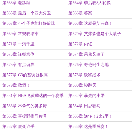
第563章 老狐狸
第564章 季后赛8人轮换
第565章 最后一个四大分卫
第566章 答案
第567章 小个子也能打好篮球
第568章 这就是艾弗森！
第569章 常规赛结束
第570章 艾弗森也是个大喷子
第571章 一泻千里
第572章 内讧
第573章 谋朝篡位
第574章 果然又输了
第575章 有点诡异
第576章 奇迹诞生之地
第577章 G3的基调就很高
第578章 砍鲨战术
第579章 敬酒！
第580章 吵翻天
第581章 NBA飞黄腾达的一个赛季
第582章 暴走的小厮
第583章 不争气的奥多姆
第584章 田忌赛马
第585章 喜提野指导称号
第586章 逆转！2比2平！
第587章 鹿死谁手
第588章 这是季后赛！