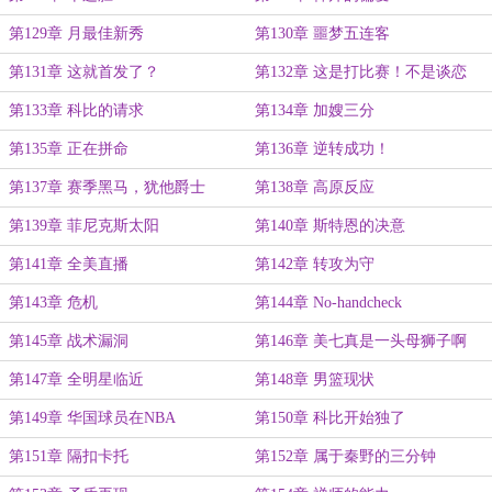
第129章 月最佳新秀
第130章 噩梦五连客
第131章 这就首发了？
第132章 这是打比赛！不是谈恋
爱！
第133章 科比的请求
第134章 加嫂三分
第135章 正在拼命
第136章 逆转成功！
第137章 赛季黑马，犹他爵士
第138章 高原反应
第139章 菲尼克斯太阳
第140章 斯特恩的决意
第141章 全美直播
第142章 转攻为守
第143章 危机
第144章 No-handcheck
第145章 战术漏洞
第146章 美七真是一头母狮子啊
第147章 全明星临近
第148章 男篮现状
第149章 华国球员在NBA
第150章 科比开始独了
第151章 隔扣卡托
第152章 属于秦野的三分钟