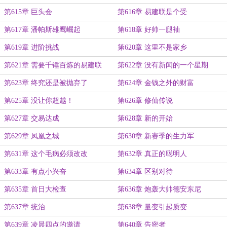
第615章 巨头会
第616章 易建联是个受
第617章 潘帕斯雄鹰崛起
第618章 好帅一腿袖
第619章 进阶挑战
第620章 这里不是家乡
第621章 需要千锤百炼的易建联
第622章 没有新闻的一个星期
第623章 终究还是被抛弃了
第624章 金钱之外的财富
第625章 没让你超越！
第626章 修仙传说
第627章 交易达成
第628章 新的开始
第629章 凤凰之城
第630章 新赛季的生力军
第631章 这个毛病必须改改
第632章 真正的聪明人
第633章 有点小兴奋
第634章 区别对待
第635章 首日大检查
第636章 炮轰大帅德安东尼
第637章 统治
第638章 量变引起质变
第639章 凌晨四点的邀请
第640章 告密者