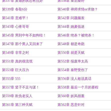
第537章 麦迪的状态有点好
第538章 重启秦野
第539章 各取6分
第540章 禅师求情or求饶？
第541章 意难平！
第542章 问题频发
第543章 心疼哥哥
第544章 姚麦低迷
第545章 男到中年不如狗哇！
第546章 绝杀？被绝杀！
第547章 那个男人又回来了
第548章 都是奇葩
第549章 非常之时
第550章 就是天赋
第551章 真的很流氓
第552章 报废率太高
第553章 巨大压力
第554章 秦野受伤了
第555章 555
第556章 没人敢说真话
第557章 竖子不足与谋！
第558章 最后一个月的赛程
第559章 欺负老实人
第560章 妖风很重
第561章 第三种天赋
第562章 恶意针对