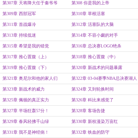
第307章 天将降大任于秦爷爷
第308 你是我的上帝
第309章 西部冠军
第310章 草根活塞
第311章 首战爆冷
第312章 活塞队的大脑
第313章 持续低迷
第314章 不容小觑的对手
第315章 希望是我的错觉
第316章 总决赛LOGO绝杀
第317章 推心置腹（上）
第318章 推心置腹（中）
第319章 推心置腹（下）
第320章 新战术的问题暴露
第321章 奥尼尔和他的家人们
第322章 03-04赛季NBA总决赛湖人
VS活塞，G3！
第323章 新战术的威力
第324章 又到轮换时间
第325章 佩顿的真正实力
第326章 科比来感觉了
第327章 半场狂轰57分！
第328章 客场告捷
第329章 春风轻拂千山绿
第330章 新枝漫染万亩红
第331章 我不是神经病！
第332章 铁血的防守