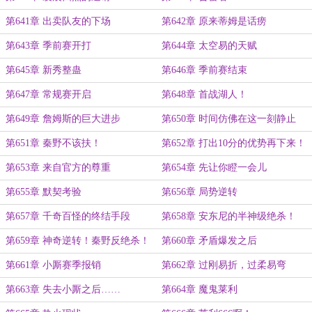
第641章 出卖队友的下场
第642章 原来蒂姆是话痨
第643章 季前赛开打
第644章 太空易的天赋
第645章 新秀整蛊
第646章 季前赛结束
第647章 常规赛开启
第648章 首战湖人！
第649章 詹姆斯的巨大进步
第650章 时间仿佛在这一刻静止
第651章 秦野不该扶！
第652章 打出10分的优势再下来！
第653章 来自官方的尊重
第654章 先让你瞪一会儿
第655章 默契考验
第656章 局势逆转
第657章 千奇百怪的终结手段
第658章 安东尼的半神级绝杀！
第659章 神奇逆转！秦野反绝杀！
第660章 矛盾爆发之后
第661章 小厮赛季报销
第662章 过刚易折，过柔易弯
第663章 失去小厮之后……
第664章 魔鬼莱利