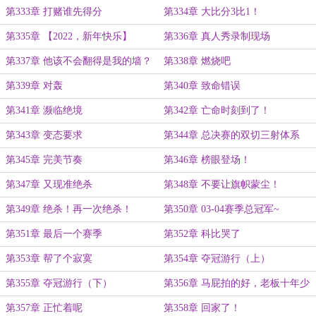
第333章 打赌谁先得分
第334章 大比分3比1！
第335章 【2022，新年快乐】
第336章 真人秀录制现场
第337章 他该不会翻得是我的墙？
第338章 燃烧吧
第339章 对轰
第340章 致命错误
第341章 濒临绝境
第342章 亡命时刻到了！
第343章 变态要求
第344章 总决赛的双切三射体系
第345章 完美节奏
第346章 榜眼登场！
第347章 又现准绝杀
第348章 不要让旗帜蒙尘！
第349章 绝杀！再一次绝杀！
第350章 03-04赛季总冠军~
第351章 最后一个赛季
第352章 科比哭了
第353章 帮了个寂寞
第354章 夺冠游行（上）
第355章 夺冠游行（下）
第356章 马屁拍的好，老板十年少
第357章 正忙着呢
第358章 回家了！