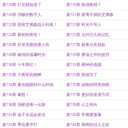
第718章 打完就知道了
第719章 孰强孰弱？
第720章 消极的数字人
第721章 桀骜不驯的艾弗森
第722章 想和艾弗森战斗到底！
第723章 时光不等人
第724章 最初的兽性！
第725章 尘封已久的记忆
第726章 菲尼克斯的唐人街
第727章 新奥尔良捐款
第728章 难得的温馨时光
第729章 赛场之外的提升
第730章 十年两亿！
第731章 两种价值观
第732章 大将军的挑衅
第733章 投就完了
第734章 看你能跳到什么时候
第735章 凶狠的阿里纳斯
第736章 暴怒！
第737章 更好的发泄方式
第738章 强硬是唯一出路
第739章 心之所向
第741章 金子永远会发光
第742章 常规赛落幕
第743章 季后赛开打
第744章 禅师的过人之处