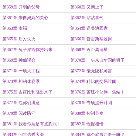
第359章 开明的父母
第360章 又亲上了
第361章 来自妈妈的关心
第362章 沾沾喜气
第363章 幸福
第364章 送美迪回家
第365章 后方失火
第366章 普雷斯蒂这厮……
第367章 兔子屎给你捋出来
第368章 近距离追星
第369章 神仙误会
第370章 一头来自华国的狮子
第371章 一项大工程
第372章 毫无隐私可言
第373章 相约休赛季
第374章 科比的交易绯闻
第375章 吉诺比利骚出水了
第376章 苦练小伙伴，集结！
第377章 包你们满意
第378章 专项提升计划
第379章 阅读防守
第380章 控制节奏
第381章 我看你娃是有点膨胀！
第382章 惺惺相惜
第383章 04年选秀大会
第384章 选个武贾西奇干嘛？