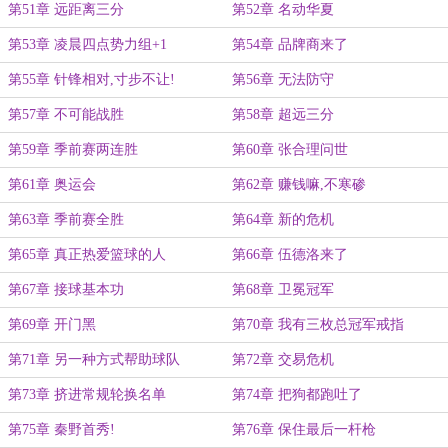
第51章 远距离三分
第52章 名动华夏
第53章 凌晨四点势力组+1
第54章 品牌商来了
第55章 针锋相对,寸步不让!
第56章 无法防守
第57章 不可能战胜
第58章 超远三分
第59章 季前赛两连胜
第60章 张合理问世
第61章 奥运会
第62章 赚钱嘛,不寒碜
第63章 季前赛全胜
第64章 新的危机
第65章 真正热爱篮球的人
第66章 伍德洛来了
第67章 接球基本功
第68章 卫冕冠军
第69章 开门黑
第70章 我有三枚总冠军戒指
第71章 另一种方式帮助球队
第72章 交易危机
第73章 挤进常规轮换名单
第74章 把狗都跑吐了
第75章 秦野首秀!
第76章 保住最后一杆枪