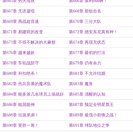
第665章 热火现状
第666章 莱利666啊！
第667章 无语凝噎
第668章 新组合名
第669章 再战超音速
第670章 三分大队
第671章 易建联的改变
第672章 德安东尼真有种！
第673章 不得不解决的大麻烦
第674章 再现无状态
第676章 越来越妖
第677章 最初的打法
第678章 车轮战防守
第679章 仍有余力
第680章 补扣绝杀！
第681章 不允许结婚
第682章 伤兵异禀的魔术队
第683章 魔兽
第684章 能多派几名球员上场就好
第685章 清醒的认知
了
第686章 能屈能伸
第687章 预定全明星票王
第688章 垃圾弟弟！
第689章 最强小前锋之战！
第690章 更胜一筹！
第691章 球队地位之争