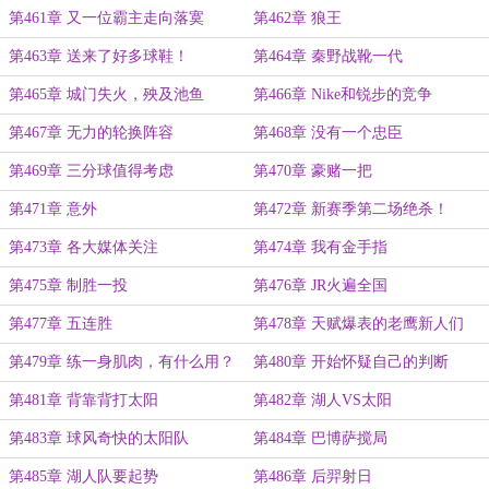
第461章 又一位霸主走向落寞
第462章 狼王
第463章 送来了好多球鞋！
第464章 秦野战靴一代
第465章 城门失火，殃及池鱼
第466章 Nike和锐步的竞争
第467章 无力的轮换阵容
第468章 没有一个忠臣
第469章 三分球值得考虑
第470章 豪赌一把
第471章 意外
第472章 新赛季第二场绝杀！
第473章 各大媒体关注
第474章 我有金手指
第475章 制胜一投
第476章 JR火遍全国
第477章 五连胜
第478章 天赋爆表的老鹰新人们
第479章 练一身肌肉，有什么用？
第480章 开始怀疑自己的判断
第481章 背靠背打太阳
第482章 湖人VS太阳
第483章 球风奇快的太阳队
第484章 巴博萨搅局
第485章 湖人队要起势
第486章 后羿射日