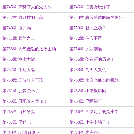
第745章 声势夺人的湖人队
第746章 把秦野玩炸了
第747章 戏剧性的一幕
第748章 联盟总裁的怒火警告
第749章 抢开局！
第750章 卧龙立功？
第751章 悬崖之上
第752章 信心不再
第753章 人气低迷的太阳主场
第754章 贝尔锁喉
第755章 抢七大战
第756章 创造新的历史！
第757章 牛马大战
第758章 为湖人复仇
第759章 三节打卡下班
第760章 来自老船长的挑战
第761章 肋骨受不了
第762章 小厮很郁闷
第763章 再现骑人暴扣！
第764章 已经输了
第765章 百尺竿头
第766章 西决对手会是小牛
第767章 里程悲
第768章 小牛太强了！
第769章 G1必须拿下！
第770章 先声夺人