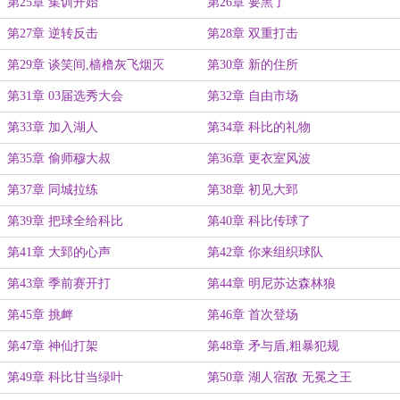
第25章 集训开始
第26章 要黑了
第27章 逆转反击
第28章 双重打击
第29章 谈笑间,樯橹灰飞烟灭
第30章 新的住所
第31章 03届选秀大会
第32章 自由市场
第33章 加入湖人
第34章 科比的礼物
第35章 偷师穆大叔
第36章 更衣室风波
第37章 同城拉练
第38章 初见大郅
第39章 把球全给科比
第40章 科比传球了
第41章 大郅的心声
第42章 你来组织球队
第43章 季前赛开打
第44章 明尼苏达森林狼
第45章 挑衅
第46章 首次登场
第47章 神仙打架
第48章 矛与盾,粗暴犯规
第49章 科比甘当绿叶
第50章 湖人宿敌 无冕之王