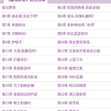
篮坛野兽
第2章 犯我同胞者,虽多必揍!
第3章 凑合着,先住下吧!
第4章 老头,你懂礼貌吗?
第5章 单挑科比
第6章 各种神仙球,“合理”
第7章 大帽科比!
第8章 科比瑟瑟发抖
第9章 护犊子
第10章 美女警官审讯
第11章 大佬,缺腿毛吗?
第12章 五基友作客洛克公园
第13章 打爆你们
第14章 上篮三分
第15章 香蕉船派对
第16章 破雏之夜
第17章 想跟你成为队友
第18章 NBA总裁
第19章 为了奶粉折腰
第20章 科比的报复
第21章 凌晨四点的约定
第22章 湖人器材室
第23章 骑士的邀约
第24章 新手机