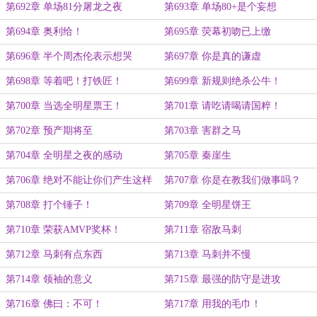
第692章 单场81分屠龙之夜
第693章 单场80+是个妄想
第694章 奥利给！
第695章 荧幕初吻已上缴
第696章 半个周杰伦表示想哭
第697章 你是真的谦虚
第698章 等着吧！打铁匠！
第699章 新规则绝杀公牛！
第700章 当选全明星票王！
第701章 请吃请喝请国粹！
第702章 预产期将至
第703章 害群之马
第704章 全明星之夜的感动
第705章 秦崖生
第706章 绝对不能让你们产生这样
第707章 你是在教我们做事吗？
的想法！
第708章 打个锤子！
第709章 全明星饼王
第710章 荣获AMVP奖杯！
第711章 宿敌马刺
第712章 马刺有点东西
第713章 马刺并不慢
第714章 领袖的意义
第715章 最强的防守是进攻
第716章 佛曰：不可！
第717章 用我的毛巾！