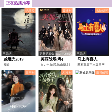
正在热播推荐
纪录片
香港剧
大陆综艺
已完结
更新第20集
已完结
戚继光2019
美丽战场(粤)
马上有喜人
殷瑜
方力申,陈滢,陈山聪,刘
蒋易孙天宇土豆吕严
佩玥,朱晨丽,陈晓华,
国产剧
AI漫剧
影视解说