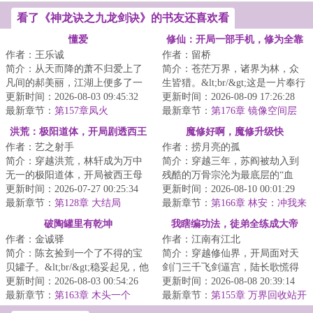
看了《神龙诀之九龙剑诀》的书友还喜欢看
懂爱
修仙：开局一部手机，修为全靠
作者：王乐诚
作者：留桥
买
简介：从天而降的萧不归爱上了
简介：苍茫万界，诸界为林，众
凡间的郝美丽，江湖上便多了一
生皆猎。&lt;br/&gt;这是一片奉行
个爱情故事。...
更新时间：2026-08-03 09:45:32
黑暗森林法则的残酷修真天地资
更新时间：2026-08-09 17:26:28
最新章节：
第157章凤火
源枯竭，猜...
最新章节：
第176章 镜像空间层
洪荒：极阳道体，开局剧透西王
魔修好啊，魔修升级快
作者：艺之射手
作者：捞月亮的孤
母
简介：穿越洪荒，林轩成为万中
简介：穿越三年，苏阎被劫入到
无一的极阳道体，开局被西王母
残酷的万骨宗沦为最底层的“血
抓回囚禁于密室即将成为炉鼎，
更新时间：2026-07-27 00:25:34
食”杂役。&lt;br/&gt;宗门铁律，
更新时间：2026-08-10 00:01:29
觉醒剧透系统。...
最新章节：
第128章 大结局
反杀宗门弟...
最新章节：
第166章 林安：冲我来
的！
破陶罐里有乾坤
我瞎编功法，徒弟全练成大帝
作者：金诚驿
作者：江南有江北
了！
简介：陈玄捡到一个了不得的宝
简介：穿越修仙界，开局面对天
贝罐子。&lt;br/&gt;稳妥起见，他
剑门三千飞剑逼宫，陆长歌慌得
不能让别人知道罐子的作用……
更新时间：2026-08-03 00:54:26
一批。&lt;br/&gt;幸好觉醒【万道
更新时间：2026-08-08 20:39:14
咳咳，这个...
最新章节：
第163章 木头一个
授徒返还系...
最新章节：
第155章 万界回收站开
门，五个徒弟被标成附属资产