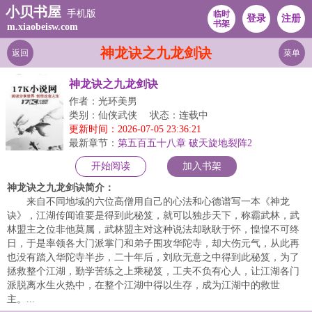
小贝书屋
手机版
临时
登录
注册
书架
m.xiaobeisw.com
神龙诀之九龙剑诀
返回
菜单
神龙诀之九龙剑诀
作者：光环美男
类别：仙侠武侠
状态：连载中
更新时间：2026-07-05 23:36:21
最新章节：
第五百五十八章 破天旋地裂阵2
开始阅读
加入书架
神龙诀之九龙剑诀简介：
来自不同地域的六位高僧用自己的心法和心德谱写一本《神龙
诀》，江湖传闻谁要是得到此秘笈，就可以独步天下，称霸武林，武
林盟主之位非他莫属，武林盟主对这种说法却耿耿于怀，惶惶不可终
日，于是率领各大门派掌门和弟子围攻华陀寺，却大伤元气，从此再
也没有踏入华陀寺半步，二十年后，刘欣无意之中得到此秘笈，为了
拯救整个江湖，勤学苦练之上乘秘笈，工夫不负有心人，让江湖各门
派脱离水生火热中，在整个江湖中得以生存，成为江湖中的救世
主。...