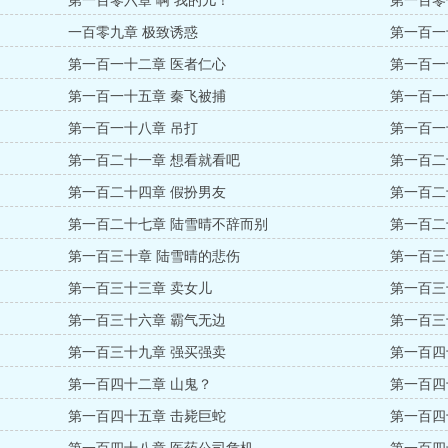
第一百零六章 啊 我的儿！
第一百零
一百零九章 极致诱惑
第一百一
第一百一十二章 医者仁心
第一百一
第一百一十五章 秦飞被捕
第一百一
第一百一十八章 吊打
第一百一
第一百二十一章 想看就看吧
第一百二
第一百二十四章 假扮男友
第一百二
第一百二十七章 陆雪晴不辞而别
第一百二
第一百三十章 陆雪晴的悲伤
第一百三
第一百三十三章 卖女儿
第一百三
第一百三十六章 霸气无边
第一百三
第一百三十九章 强买强卖
第一百四
第一百四十二章 山鬼？
第一百四
第一百四十五章 击毙巨蛇
第一百四