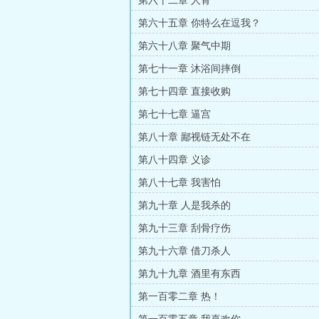
第六十二章 人骨
第六十五章 你特么在逗我？
第六十八章 聚气中期
第七十一章 沐浴间摔倒
第七十四章 直接收购
第七十七章 逼宫
第八十章 鄙视链无处不在
第八十四章 义诊
第八十七章 我害怕
第九十章 人是我杀的
第九十三章 刮骨疗伤
第九十六章 借刀杀人
第九十九章 酒里有东西
第一百零二章 热！