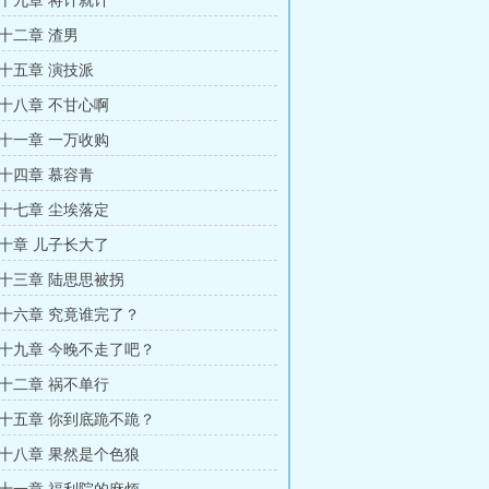
十九章 将计就计
十二章 渣男
十五章 演技派
十八章 不甘心啊
十一章 一万收购
十四章 慕容青
十七章 尘埃落定
十章 儿子长大了
十三章 陆思思被拐
十六章 究竟谁完了？
十九章 今晚不走了吧？
十二章 祸不单行
十五章 你到底跪不跪？
十八章 果然是个色狼