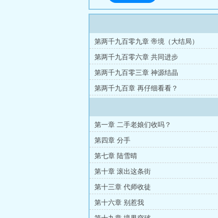
第两千九百零九章 帝境（大结局）
第两千九百零六章 共同进步
第两千九百零三章 神源结晶
第两千九百章 再仔细看看？
第一章 二手老娘们收吗？
第四章 分手
第七章 陆雪晴
第十章 滚出这条街
第十三章 代师收徒
第十六章 别惹我