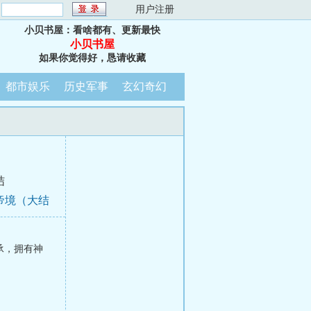
：
用户注册
小贝书屋：看啥都有、更新最快
小贝书屋
如果你觉得好，恳请收藏
都市娱乐
历史军事
玄幻奇幻
结
帝境（大结
承，拥有神