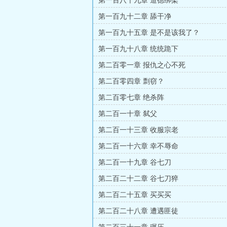
第一百八十九章 道德绑架
第一百九十二章 舔干净
第一百九十五章 是不是该我了？
第一百九十八章 统统跪下
第二百零一章 报仇之心不死
第二百零四章 剽窃？
第二百零七章 绝杀阵
第二百一十章 弑父
第二百一十三章 收服宗老
第二百一十六章 幸不辱命
第二百一十九章 谷七刀
第二百二十二章 谷七刀猝
第二百二十五章 买买买
第二百二十八章 遭遇匪徒