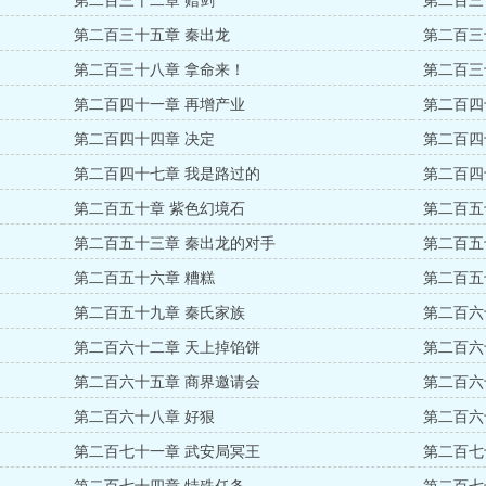
第二百三十二章 赠剑
第二百三
第二百三十五章 秦出龙
第二百三
第二百三十八章 拿命来！
第二百三
第二百四十一章 再增产业
第二百四
第二百四十四章 决定
第二百四
第二百四十七章 我是路过的
第二百四
第二百五十章 紫色幻境石
第二百五
第二百五十三章 秦出龙的对手
第二百五
第二百五十六章 糟糕
第二百五
第二百五十九章 秦氏家族
第二百六
第二百六十二章 天上掉馅饼
第二百六
第二百六十五章 商界邀请会
第二百六
第二百六十八章 好狠
第二百六
第二百七十一章 武安局冥王
第二百七