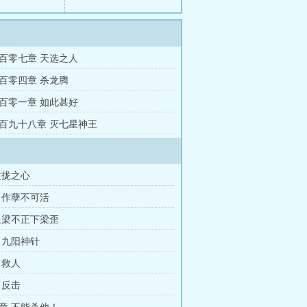
百零七章 天选之人
百零四章 杀龙腾
百零一章 如此甚好
百九十八章 灭七星神王
拉拢之心
自作孽不可活
上梁不正下梁歪
 九阳神针
 救人
 反击