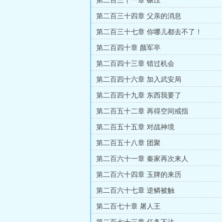
第二百三十一章 碾压
第二百三十四章 父亲的消息
第二百三十七章 你哪儿都去不了！
第二百四十章 颜军卒
第二百四十三章 错过机会
第二百四十六章 加入武安局
第二百四十九章 东西我要了
第二百五十二章 再得空间戒指
第二百五十五章 对战神境
第二百五十八章 团聚
第二百六十一章 秦家再次来人
第二百六十四章 玉牌的来历
第二百六十七章 逆鳞被触
第二百七十章 屠人王