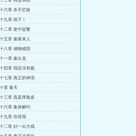
十三章 再度买凶
十六章 杀手拦路
十九章 跪下！
十二章 瓮中捉鳖
十五章 秦家来人
十八章 储物戒指
十一章 秦出龙
十四章 我还没有败
十七章 真正的神境
十章 秦天
十三章 真是厚脸皮
十六章 集体解约
十九章 你背我
十二章 好一出大戏