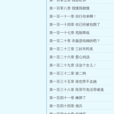
第一百零五章 我喜欢你
第一百零八章 我懂我都懂
第一百一十一章 你行你来啊！
第一百一十四章 你已经被包围了
第一百一十七章 危险降临
第一百二十章 衣服是纸糊的吧？
第一百二十三章 三好市民奖
第一百二十六章 爱心鸡汤
第一百二十九章 没这个女儿！
第一百三十二章 谢二狗
第一百三十五章 谁也带不走她
第一百三十八章 死罪可免活罪难逃
第一百四十一章 摊牌了
第一百四十四章 佣兵