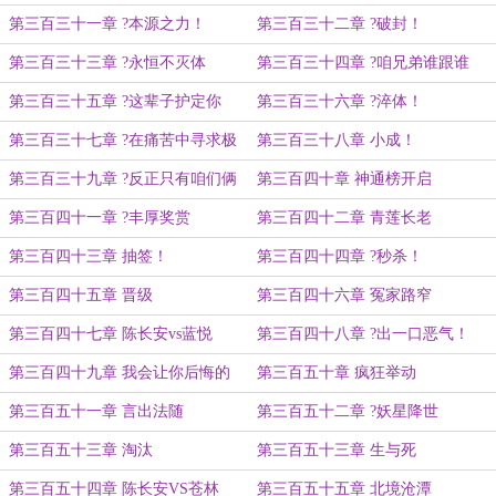
第三百三十一章 ?本源之力！
第三百三十二章 ?破封！
第三百三十三章 ?永恒不灭体
第三百三十四章 ?咱兄弟谁跟谁
第三百三十五章 ?这辈子护定你
第三百三十六章 ?淬体！
了！
第三百三十七章 ?在痛苦中寻求极
第三百三十八章 小成！
乐！
第三百三十九章 ?反正只有咱们俩
第三百四十章 神通榜开启
在
第三百四十一章 ?丰厚奖赏
第三百四十二章 青莲长老
第三百四十三章 抽签！
第三百四十四章 ?秒杀！
第三百四十五章 晋级
第三百四十六章 冤家路窄
第三百四十七章 陈长安vs蓝悦
第三百四十八章 ?出一口恶气！
第三百四十九章 我会让你后悔的
第三百五十章 疯狂举动
第三百五十一章 言出法随
第三百五十二章 ?妖星降世
第三百五十三章 淘汰
第三百五十三章 生与死
第三百五十四章 陈长安VS苍林
第三百五十五章 北境沧潭