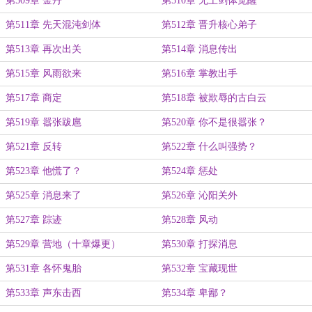
第509章 金丹
第510章 无上剑体觉醒
第511章 先天混沌剑体
第512章 晋升核心弟子
第513章 再次出关
第514章 消息传出
第515章 风雨欲来
第516章 掌教出手
第517章 商定
第518章 被欺辱的古白云
第519章 嚣张跋扈
第520章 你不是很嚣张？
第521章 反转
第522章 什么叫强势？
第523章 他慌了？
第524章 惩处
第525章 消息来了
第526章 沁阳关外
第527章 踪迹
第528章 风动
第529章 营地（十章爆更）
第530章 打探消息
第531章 各怀鬼胎
第532章 宝藏现世
第533章 声东击西
第534章 卑鄙？