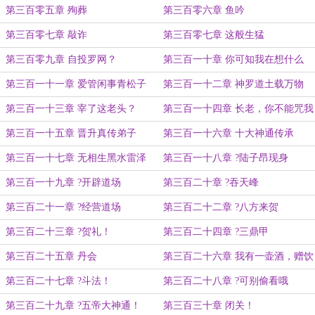
第三百零五章 殉葬
第三百零六章 鱼吟
第三百零七章 敲诈
第三百零七章 这般生猛
第三百零九章 自投罗网？
第三百一十章 你可知我在想什么
第三百一十一章 爱管闲事青松子
第三百一十二章 神罗道土载万物
第三百一十三章 宰了这老头？
第三百一十四章 长老，你不能咒我
死啊
第三百一十五章 晋升真传弟子
第三百一十六章 十大神通传承
第三百一十七章 无相生黑水雷泽
第三百一十八章 ?陆子昂现身
第三百一十九章 ?开辟道场
第三百二十章 ?吞天峰
第三百二十一章 ?经营道场
第三百二十二章 ?八方来贺
第三百二十三章 ?贺礼！
第三百二十四章 ?三鼎甲
第三百二十五章 丹会
第三百二十六章 我有一壶酒，赠饮
天下人
第三百二十七章 ?斗法！
第三百二十八章 ?可别偷看哦
第三百二十九章 ?五帝大神通！
第三百三十章 闭关！