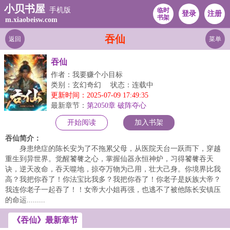
小贝书屋
手机版
临时
登录
注册
书架
m.xiaobeisw.com
吞仙
返回
菜单
吞仙
作者：我要赚个小目标
类别：玄幻奇幻
状态：连载中
更新时间：2025-07-09 17:49:35
最新章节：
第2050章 破阵夺心
开始阅读
加入书架
吞仙简介：
身患绝症的陈长安为了不拖累父母，从医院天台一跃而下，穿越
重生到异世界。觉醒饕餮之心，掌握仙器永恒神炉，习得饕餮吞天
诀，逆天改命，吞天噬地，掠夺万物为己用，壮大己身。你境界比我
高？我把你吞了！你法宝比我多？我把你吞了！你老子是妖族大帝？
我连你老子一起吞了！！女帝大小姐再强，也逃不了被他陈长安镇压
的命运.........
《吞仙》最新章节