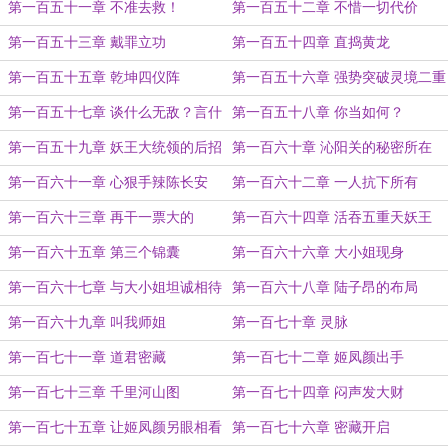
第一百五十一章 不准去救！
第一百五十二章 不惜一切代价
第一百五十三章 戴罪立功
第一百五十四章 直捣黄龙
第一百五十五章 乾坤四仪阵
第一百五十六章 强势突破灵境二重
天
第一百五十七章 谈什么无敌？言什
第一百五十八章 你当如何？
么不败？
第一百五十九章 妖王大统领的后招
第一百六十章 沁阳关的秘密所在
第一百六十一章 心狠手辣陈长安
第一百六十二章 一人抗下所有
第一百六十三章 再干一票大的
第一百六十四章 活吞五重天妖王
第一百六十五章 第三个锦囊
第一百六十六章 大小姐现身
第一百六十七章 与大小姐坦诚相待
第一百六十八章 陆子昂的布局
第一百六十九章 叫我师姐
第一百七十章 灵脉
第一百七十一章 道君密藏
第一百七十二章 姬凤颜出手
第一百七十三章 千里河山图
第一百七十四章 闷声发大财
第一百七十五章 让姬凤颜另眼相看
第一百七十六章 密藏开启