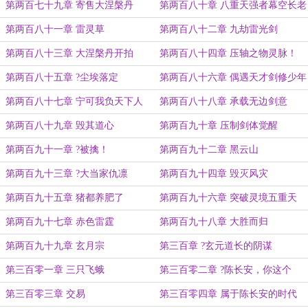
第两百七十九章 寄售大涅槃丹
第两百八十章 八重天强者幕空长老
第两百八十一章 雷灵草
第两百八十二章 九劫雷光剑
第两百八十三章 大涅槃丹开拍
第两百八十四章 压轴之物灵脉！
第两百八十五章 ?尘埃落定
第两百八十六章 偶遇天才剑修少年
第两百八十七章 宁可我负天下人
第两百八十八章 承载无边剑意
第两百八十九章 毁其道心
第两百九十章 压制剑体觉醒
第两百九十一章 ?被擒！
第两百九十二章 黑云山
第两百九十三章 ?大当家仇凛
第两百九十四章 毁灭风灾
第两百九十五章 猪都养肥了
第两百九十六章 突破灵境五重天
第两百九十七章 赤色雷霆
第两百九十八章 大胜而归
第两百九十九章 玄月宗
第三百章 ?玄元道长的阴谋
第三百零一章 三只飞蛾
第三百零二章 ?陈长安，你这个
坑...
第三百零三章 交易
第三百零四章 属于陈长安的时代