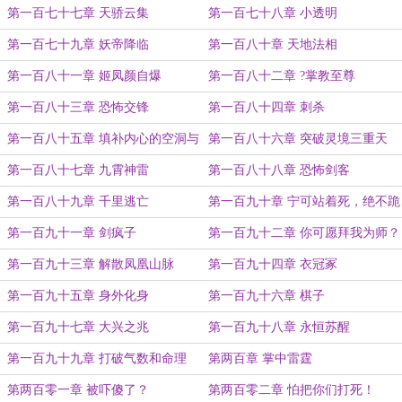
第一百七十七章 天骄云集
第一百七十八章 小透明
第一百七十九章 妖帝降临
第一百八十章 天地法相
第一百八十一章 姬凤颜自爆
第一百八十二章 ?掌教至尊
第一百八十三章 恐怖交锋
第一百八十四章 刺杀
第一百八十五章 填补内心的空洞与
第一百八十六章 突破灵境三重天
悲伤
第一百八十七章 九霄神雷
第一百八十八章 恐怖剑客
第一百八十九章 千里逃亡
第一百九十章 宁可站着死，绝不跪
着生
第一百九十一章 剑疯子
第一百九十二章 你可愿拜我为师？
第一百九十三章 解散凤凰山脉
第一百九十四章 衣冠冢
第一百九十五章 身外化身
第一百九十六章 棋子
第一百九十七章 大兴之兆
第一百九十八章 永恒苏醒
第一百九十九章 打破气数和命理
第两百章 掌中雷霆
第两百零一章 被吓傻了？
第两百零二章 怕把你们打死！