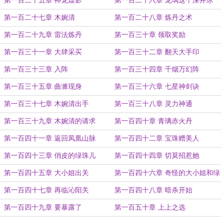
第一百二十五章 神龙虚影
第一百二十六章 龙璃这个深井冰
第一百二十七章 木婉清
第一百二十八章 炼丹之术
第一百二十九章 雷法炼丹
第一百三十章 领取奖励
第一百三十一章 大肆采买
第一百三十二章 翻天大手印
第一百三十三章 入阵
第一百三十四章 千烟万幻阵
第一百三十五章 曲濉现身
第一百三十六章 七星神剑诀
第一百三十七章 木婉清出手
第一百三十八章 灵力神通
第一百三十九章 木婉清的请求
第一百四十章 青璃赤火丹
第一百四十一章 返回凤凰山脉
第一百四十二章 宝珠赠美人
第一百四十三章 俏皮的绿珠儿
第一百四十四章 切莫招惹她
第一百四十五章 大小姐出关
第一百四十六章 奇怪的大小姐和绿
珠儿
第一百四十七章 再临沁阳关
第一百四十八章 暗杀开始
第一百四十九章 要暴露了
第一百五十章 上上之选