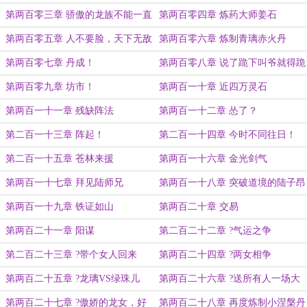
第两百零三章 骄傲的龙族不能一直
第两百零四章 炼药大师姜石
跪舔
第两百零五章 人不要脸，天下无敌
第两百零六章 炼制青璃赤火丹
第两百零七章 丹成！
第两百零八章 说了跪下叫爷就得跪
下叫爷
第两百零九章 坊市！
第两百一十章 近四万灵石
第两百一十一章 残缺阵法
第两百一十二章 怂了？
第二百一十三章 阵起！
第二百一十四章 今时不同往日！
第二百一十五章 苍林来援
第两百一十六章 金光剑气
第两百一十七章 拜见陆师兄
第两百一十八章 突破道境的陆子昂
第两百一十九章 铁证如山
第两百二十章 交易
第两百二十一章 阳谋
第二百二十二章 ?气运之争
第二百二十三章 ?带个女人回来
第两百二十四章 ?两女相争
了？
第两百二十五章 ?龙璃VS绿珠儿
第两百二十六章 ?送所有人一场大
造化
第两百二十七章 ?傲娇的龙女，好
第两百二十八章 再度炼制小涅槃丹