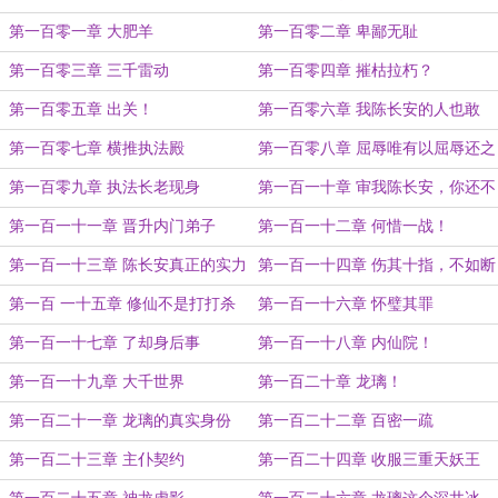
第一百零一章 大肥羊
第一百零二章 卑鄙无耻
第一百零三章 三千雷动
第一百零四章 摧枯拉朽？
第一百零五章 出关！
第一百零六章 我陈长安的人也敢
动？
第一百零七章 横推执法殿
第一百零八章 屈辱唯有以屈辱还之
第一百零九章 执法长老现身
第一百一十章 审我陈长安，你还不
够格
第一百一十一章 晋升内门弟子
第一百一十二章 何惜一战！
第一百一十三章 陈长安真正的实力
第一百一十四章 伤其十指，不如断
其一指
第一百 一十五章 修仙不是打打杀
第一百一十六章 怀璧其罪
杀
第一百一十七章 了却身后事
第一百一十八章 内仙院！
第一百一十九章 大千世界
第一百二十章 龙璃！
第一百二十一章 龙璃的真实身份
第一百二十二章 百密一疏
第一百二十三章 主仆契约
第一百二十四章 收服三重天妖王