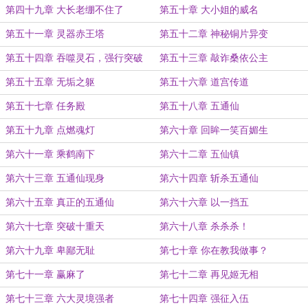
硬！
第四十九章 大长老绷不住了
第五十章 大小姐的威名
第五十一章 灵器赤王塔
第五十二章 神秘铜片异变
第五十四章 吞噬灵石，强行突破
第五十三章 敲诈桑依公主
第五十五章 无垢之躯
第五十六章 道宫传道
第五十七章 任务殿
第五十八章 五通仙
第五十九章 点燃魂灯
第六十章 回眸一笑百媚生
第六十一章 乘鹤南下
第六十二章 五仙镇
第六十三章 五通仙现身
第六十四章 斩杀五通仙
第六十五章 真正的五通仙
第六十六章 以一挡五
第六十七章 突破十重天
第六十八章 杀杀杀！
第六十九章 卑鄙无耻
第七十章 你在教我做事？
第七十一章 赢麻了
第七十二章 再见姬无相
第七十三章 六大灵境强者
第七十四章 强征入伍