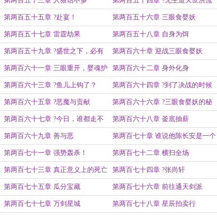
第两百五十三章 人狠话不多
第两百五十四章 ?无生道灭世洪流
第两百五十五章 ?赴宴！
第两百五十六章 三眼食婴妖
第两百五十七章 雷霆劫果
第两百五十八章 自身为饵
第两百五十九章 ?盛世之下，必有
第两百六十章 迎战三眼食婴妖
暗疮
第两百六十一章 三眼重开，婴魂护
第两百六十二章 身外化身
体
第两百六十三章 ?鱼儿上钩了？
第两百六十四章 ?到了决战的时候
了！
第两百六十五章 ?恶魔与贡献
第两百六十六章 ?三眼食婴妖的秘
密
第两百六十七章 ?今日，谁都走不
第两百六十八章 釜底抽薪
了！
第两百六十九章 善与恶
第两百七十章 谁说他陈长安是一个
人？
第两百七十一章 强势轰杀！
第两百七十二章 横扫全场
第两百七十三章 真正意义上的死亡
第两百七十四章 ?张尚轩
第两百七十五章 瓜分宝藏
第两百七十六章 前往通天剑派
第两百七十七章 万剑星城
第两百七十八章 星辰拍卖行