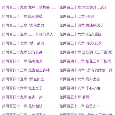
打也好哄
第两百二十九章 龙璃，我想要......
第两百三十章 大涅槃丹，成了
第两百三十一章 统统突破
第两百三十二章 ?布局
第两百三十三章 ?因果之力
第两百三十四章 再遇剑疯子
第两百三十五章 走，带你们杀人
第两百三十六章 ?陷入重围
去！
第两百三十七章 ?以一敌四
第两百三十八章 ?双双反杀
第两百三十九章 没有真身
第两百四十章 全新的《三千雷动》
第两百四十一章 强势轰杀
第两百四十二章 烟花三月下扬州
第两百四十三章 无言独上青楼
第两百四十四章 ?所有的姑娘，我
都包了
第两百四十五章 ?挥金如土
帝两百四十六章 意外之喜
第两百四十六章 城主之子
第两百四十八章 子心小姐
第两百四十九章 春宵一刻
第两百五十章 梦魇
第两百五十一章 兄妹相认
第两百五十二章 自己人？