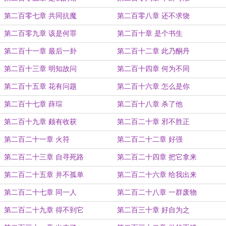
第二百零七章 共同抗魔
第二百零八章 还不求饶
第二百零九章 该是何罪
第二百十章 是个书生
第二百十一章 最后一卦
第二百十二章 此乃酮丹
第二百十三章 明知故问
第二百十四章 何为不同
第二百十五章 花有问题
第二百十六章 怎么是你
第二百十七章 薛琮
第二百十八章 杀了他
第二百十九章 颇有收获
第二百二十章 邪不胜正
第二百二十一章 火符
第二百二十二章 好强
第二百二十三章 自寻死路
第二百二十四章 把它拿来
第二百二十五章 并不孤单
第二百二十六章 给我出来
第二百二十七章 同一人
第二百二十八章 一群废物
第二百二十九章 得不到它
第二百三十章 好自为之