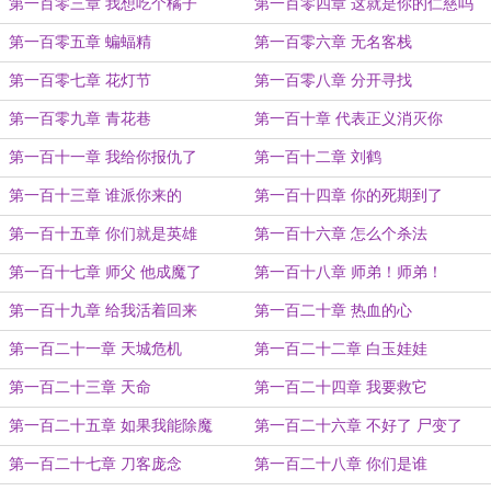
第一百零三章 我想吃个橘子
第一百零四章 这就是你的仁慈吗
第一百零五章 蝙蝠精
第一百零六章 无名客栈
第一百零七章 花灯节
第一百零八章 分开寻找
第一百零九章 青花巷
第一百十章 代表正义消灭你
第一百十一章 我给你报仇了
第一百十二章 刘鹤
第一百十三章 谁派你来的
第一百十四章 你的死期到了
第一百十五章 你们就是英雄
第一百十六章 怎么个杀法
第一百十七章 师父 他成魔了
第一百十八章 师弟！师弟！
第一百十九章 给我活着回来
第一百二十章 热血的心
第一百二十一章 天城危机
第一百二十二章 白玉娃娃
第一百二十三章 天命
第一百二十四章 我要救它
第一百二十五章 如果我能除魔
第一百二十六章 不好了 尸变了
第一百二十七章 刀客庞念
第一百二十八章 你们是谁