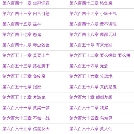
第六百四十一章 坐辩识意
第六百四十二章 错觉魔
第六百四十三章 闲言引怒
第六百四十四章 小家子气
第六百四十五章 巫神
第六百四十六章 蛮不讲理
第六百四十七章 怒鬼
第六百四十八章 厚颜无耻
第六百四十九章 毒虫凶兽
第六百五十章 有来无回
第六百五十一章 莫要上当
第六百五十二章 要么投降 要么拼
命
第六百五十三章 路在脚下
第六百五十四章 无念
第六百五十五章 免疫魔
第六百五十六章 竼离境
第六百五十七章 报应
第六百五十八章 真的是鬼
第六百五十九章 梦游鬼
第六百六十章 颠倒梦想
第六百六十一章 黄粱一梦
第六百六十二章 我累
第六百六十三章 不如一战
第六百六十四章 鸟精灵
第六百六十五章 信魔反天
第六百六十六章 黄大仙