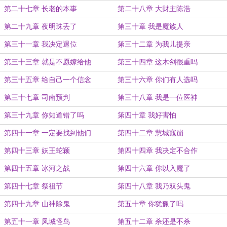
第二十七章 长老的本事
第二十八章 大财主陈浩
第二十九章 夜明珠丢了
第三十章 我是魔族人
第三十一章 我决定退位
第三十二章 为我儿提亲
第三十三章 就是不愿嫁给他
第三十四章 这木剑很重吗
第三十五章 给自己一个信念
第三十六章 你们有人选吗
第三十七章 司南预判
第三十八章 我是一位医神
第三十九章 你知道错了吗
第四十章 我好害怕
第四十一章 一定要找到他们
第四十二章 慧城寇崩
第四十三章 妖王蛇颍
第四十四章 我决定不合作
第四十五章 冰河之战
第四十六章 你以入魔了
第四十七章 祭祖节
第四十八章 我乃双头鬼
第四十九章 山神除鬼
第五十章 你犹豫了吗
第五十一章 凤城怪鸟
第五十二章 杀还是不杀