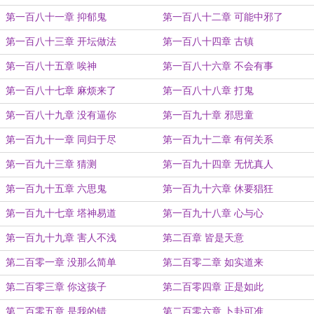
第一百八十一章 抑郁鬼
第一百八十二章 可能中邪了
第一百八十三章 开坛做法
第一百八十四章 古镇
第一百八十五章 唉神
第一百八十六章 不会有事
第一百八十七章 麻烦来了
第一百八十八章 打鬼
第一百八十九章 没有逼你
第一百九十章 邪思童
第一百九十一章 同归于尽
第一百九十二章 有何关系
第一百九十三章 猜测
第一百九十四章 无忧真人
第一百九十五章 六思鬼
第一百九十六章 休要猖狂
第一百九十七章 塔神易道
第一百九十八章 心与心
第一百九十九章 害人不浅
第二百章 皆是天意
第二百零一章 没那么简单
第二百零二章 如实道来
第二百零三章 你这孩子
第二百零四章 正是如此
第二百零五章 是我的错
第二百零六章 卜卦可准