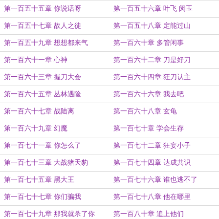
第一百五十五章 你说话呀
第一百五十六章 叶飞 闵玉
第一百五十七章 故人之徒
第一百五十八章 定能过山
第一百五十九章 想想都来气
第一百六十章 多管闲事
第一百六十一章 心神
第一百六十二章 刀是好刀
第一百六十三章 握刀大会
第一百六十四章 狂刀认主
第一百六十五章 丛林遇险
第一百六十六章 我去吧
第一百六十七章 战陆离
第一百六十八章 玄龟
第一百六十九章 幻魔
第一百七十章 学会生存
第一百七十一章 你怎么了
第一百七十二章 狂妄小子
第一百七十三章 大战猪天豹
第一百七十四章 达成共识
第一百七十五章 黑大王
第一百七十六章 谁也逃不了
第一百七十七章 你们骗我
第一百七十八章 他在哪里
第一百七十九章 那我就杀了你
第一百八十章 追上他们