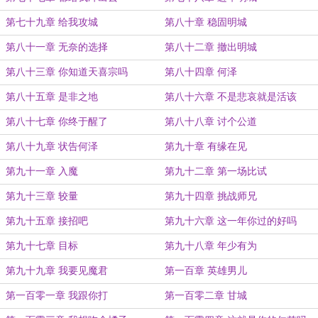
第七十九章 给我攻城
第八十章 稳固明城
第八十一章 无奈的选择
第八十二章 撤出明城
第八十三章 你知道天喜宗吗
第八十四章 何泽
第八十五章 是非之地
第八十六章 不是悲哀就是活该
第八十七章 你终于醒了
第八十八章 讨个公道
第八十九章 状告何泽
第九十章 有缘在见
第九十一章 入魔
第九十二章 第一场比试
第九十三章 较量
第九十四章 挑战师兄
第九十五章 接招吧
第九十六章 这一年你过的好吗
第九十七章 目标
第九十八章 年少有为
第九十九章 我要见魔君
第一百章 英雄男儿
第一百零一章 我跟你打
第一百零二章 甘城