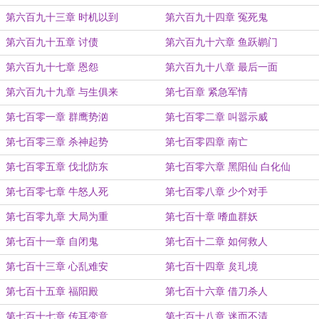
齿
第六百九十三章 时机以到
第六百九十四章 冤死鬼
第六百九十五章 讨债
第六百九十六章 鱼跃鹕门
第六百九十七章 恩怨
第六百九十八章 最后一面
第六百九十九章 与生俱来
第七百章 紧急军情
第七百零一章 群鹰势汹
第七百零二章 叫嚣示威
第七百零三章 杀神起势
第七百零四章 南亡
第七百零五章 伐北防东
第七百零六章 黑阳仙 白化仙
第七百零七章 牛怒人死
第七百零八章 少个对手
第七百零九章 大局为重
第七百十章 嗜血群妖
第七百十一章 自闭鬼
第七百十二章 如何救人
第七百十三章 心乱难安
第七百十四章 炱玌境
第七百十五章 福阳殿
第七百十六章 借刀杀人
第七百十七章 传耳变意
第七百十八章 迷而不清