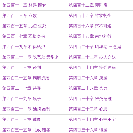
第四百十一章 相遇 圈套
第四百十二章 诬陷魔
第四百十三章 命数
第四百十四章 神将托生
第四百十五章 儿怨 父死
第四百十六章 怒不可遏
第四百十七章 互换身份
第四百十八章 南地利益
第四百十九章 相似姑娘
第四百二十章 幽城巷 三意鬼
第四百二十一章 战恶鬼 无常来
第四百二十二章 亦人亦妖
第四百二十三章 谈判
第四百二十四章 恃强凌弱
第四百二十五章 病痛折磨
第四百二十六章 病魔
第四百二十七章 待客
第四百二十八章 势力
第四百二十九章 镜子
第四百三十章 难免磕碰
第四百三十一章 她烦 她乱
第四百三十二章 心思
第四百三十三章 饿魔
第四百三十四章 心中不宁
第四百三十五章 礼成 谢客
第四百三十六章 镜魔