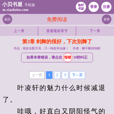
小贝书屋
手机版
临时
登录
注册
书架
m.xiaobeisw.com
免费阅读
返回
菜单
上一章
查看最新章节
下一章
第3章 剑舞的很好，下次别舞了
作品：炮灰女配不语，只一味抢夺仙缘！
作者：睡不醒的锦鲤
如果本章错误，请点击
报错
10秒纠正
上一页
1
2
3
下—页
　　叶凌轩的魅力什么时候减退
了。
　　哇哦，好直白又阴阳怪气的