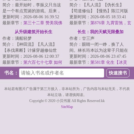
简介：最开始时，李振义只当这
简介：【凡人流】【伪长生】
是一个有点荒诞的游戏。后来，
【苟道修仙】【慢热】陈江河版
是一个真实的大唐，一群热闹的
更新时间：2026-08-06 16:39:52
简介：陈江河穿越到了修仙世
更新时间：2026-08-05 18:33:41
修士，是无尽的...
最新章节：
第三十二章 赞美我佛
界，成为修仙家族中...
最新章节：
第876章 九霄雷煞，玄
魔失控，青鸾欲念（万字求月
从升级建筑开始长生
长生：我的天赋无限叠加
票，求订阅）
作者：满船轻梦
作者：廿三声
简介：【种田流】【凡人流】
简介：眼睛一闭一睁，换了人
【杀伐果断】计缘穿越修仙世
间。林长珩本以为这辈子只能在
界，虽侥幸成了个修仙者，但却
更新时间：2026-08-06 12:00:37
苟活在危险修仙界的底层，但他
更新时间：2026-08-06 23:47:45
也是落了个给修仙宗...
最新章节：
第六百七十七章 如何
发现竟有一尊元鼎...
最新章节：
第581章 化生【冰灵
处置梅庄？【求月票】
根】！第八条灵根！珍稀的斩获
书名：
本站若有图片广告属于第三方接入，非本站所为，广告内容与本站无关，不代表
本站立场，请谨慎阅读。
Copyright © 2020 小贝书屋 All Rights Reserved.kk
SiteMap