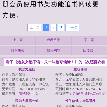
册会员使用书架功能追书阅读更
方便。
上一页
1
2
3
下—页
上一章
查看目录
下一章
临时书架
加入书签
回顶部↑
看了《炮灰女配不语，只一味抢夺仙缘！》的书友还喜欢看
我以力服仙
重明仙宗
作者：断桥残雪
作者：爱吃han烧白
简介：以力服人者，非心服也，
简介：无尽仙道，万界兵戎宗门
力不赡也；以理服人者，中心悦
林立、世家普通人穿越的主角康
而诚服也。不过仙人往往不讲
更新时间：2026-08-06 09:48:28
大宝，在师父身殁后继承了掌门
更新时间：2026-08-06 23:45:56
理……...
最新章节：
第955章 拼命
之位。背负着宗...
最新章节：
第103章 金刚镇煞融魔
戾、宝瞳蜕变得本事
我为大唐第一仙
长生修仙，与龟同行
作者：言归正传
作者：狂奔的乌贼