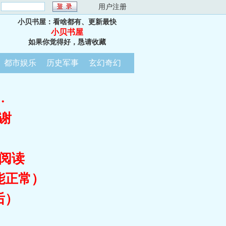
：
用户注册
小贝书屋：看啥都有、更新最快
小贝书屋
如果你觉得好，恳请收藏
都市娱乐
历史军事
玄幻奇幻
…
谢
阅读
能正常）
后）