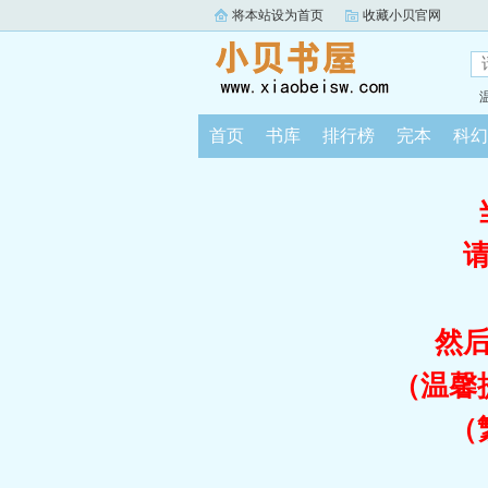
将本站设为首页
收藏小贝官网
首页
书库
排行榜
完本
科幻
然
（温馨
（