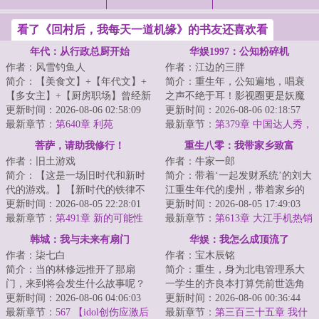
看了《回村后，我每天一道机缘》的书友还喜欢看
年代：从行政总厨开始
华娱1997：公知粉碎机
作者：风雪钓鱼人
作者：江边的三胖
简介：【美食文】+【年代文】+
简介：重生年，公知遍地，唱衰
【多女主】+【厨房职场】曾经新
之声不绝于耳！影视圈更是妖魔
式融合菜掌门人陈芝虎重生了。
更新时间：2026-08-06 02:58:09
鬼怪横行。编辑演员，导演制
更新时间：2026-08-06 02:18:57
看着眼前的破...
最新章节：
第640章 利苑
片，垃圾无处不在...
最新章节：
第379章 中国达人秀，
微博璀璨夜
菩萨，请助我修行！
重生八零：我带家乡致富
作者：旧土游戏
作者：牛家一郎
简介：【这是一场旧时代和新时
简介：带着‘一起发财系统’的刘大
代的游戏。】【新时代的铁律不
江重生年代的虔州，带着家乡的
允许旧时代的妖魔鬼怪们存在，
更新时间：2026-08-05 22:28:01
老表们从种银耳、养猪开始到慢
更新时间：2026-08-05 17:49:03
但妖魔鬼怪们在...
最新章节：
第491章 新的可能性
慢的造家电...
最新章节：
第613章 大江手机热销
3
韩城：我与未来有扇门
华娱：我怎么成顶流了
作者：柒七白
作者：宝木辰铭
简介：当的林修远推开了那扇
简介：重生，身为北电管理系大
门，来到将会发生什么故事呢？
一学生的齐良本打算凭前世选角
那么……过去的Jessica将会未来的
更新时间：2026-08-06 04:06:03
导演的经验，积攒人脉资本重操
更新时间：2026-08-06 00:36:44
郑秀妍开始对...
最新章节：
567 【idol创伤应激后
旧业。没想到进...
最新章节：
第三百三十五章 我什