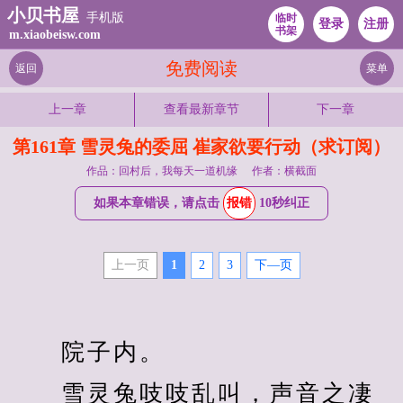
小贝书屋
手机版
临时
登录
注册
书架
m.xiaobeisw.com
免费阅读
返回
菜单
上一章
查看最新章节
下一章
第161章 雪灵兔的委屈 崔家欲要行动（求订阅）
作品：回村后，我每天一道机缘
作者：横截面
如果本章错误，请点击
报错
10秒纠正
上一页
1
2
3
下—页
　　院子内。
　　雪灵兔吱吱乱叫，声音之凄