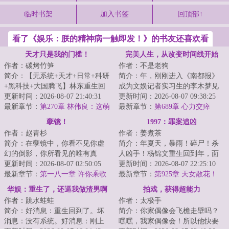
临时书架
加入书签
回顶部↑
看了《娱乐：朕的精神病一触即发！》的书友还喜欢看
天才只是我的门槛！
完美人生，从改变时间线开始
作者：碳烤竹笋
作者：不是老狗
简介：【无系统+天才+日常+科研
简介：年，刚刚进入《南都报》
+黑科技+大国腾飞】林东重生回
成为文娱记者实习生的李木梦见
到幼儿时期。一个强大的灵魂，
更新时间：2026-08-07 21:40:31
了未来的自己，对方说出了一组
更新时间：2026-08-07 09:38:25
住进一具幼小...
最新章节：
第270章 林伟良：这萌
彩票号码。第二...
最新章节：
第689章 心力交瘁
王，什么东西？
孽镜！
1997：罪案追凶
作者：赵青杉
作者：姜煮茶
简介：在孽镜中，你看不见你虚
简介：年夏天，暴雨！碎尸！杀
幻的倒影，你所看见的唯有真
人凶手！杨锦文重生回到年，面
实。...
更新时间：2026-08-07 02:50:05
对二十几年前这场暴雨，芦苇荡
更新时间：2026-08-07 22:25:10
最新章节：
第一八一章 许你乘歌
的女性碎尸，他...
最新章节：
第925章 天女散花！
（2）
华娱：重生了，还逼我做渣男啊
拍戏，获得超能力
作者：跳水蛙蛙
作者：太极手
简介：好消息：重生回到了。坏
简介：你家偶像会飞檐走壁吗？
消息：没有系统。好消息：刚上
嘿嘿，我家偶像会！所以他快要