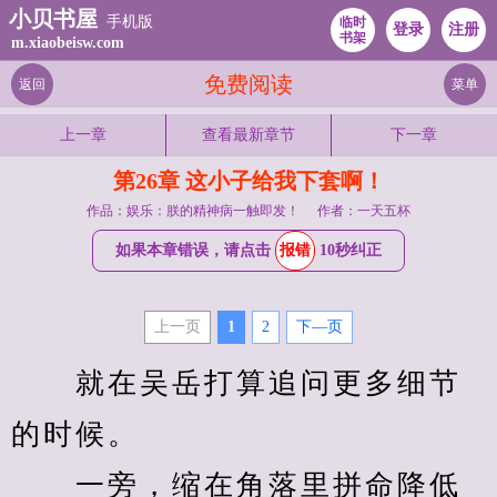
小贝书屋
手机版
临时
登录
注册
书架
m.xiaobeisw.com
免费阅读
返回
菜单
上一章
查看最新章节
下一章
第26章 这小子给我下套啊！
作品：娱乐：朕的精神病一触即发！
作者：一天五杯
如果本章错误，请点击
报错
10秒纠正
上一页
1
2
下—页
　　就在吴岳打算追问更多细节
的时候。
　　一旁，缩在角落里拼命降低