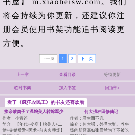
书屋】 m.xiaobeisw.com。我们
将会持续为你更新，还建议你注
册会员使用书架功能追书阅读更
方便。
上一页
1
2
下—页
上一章
查看目录
等待更新
临时书架
加入书签
回顶部↑
看了《疯狂农民工》的书友还喜欢看
接亲放鸽子？温婉美人转嫁军少
何大强种田修仙记
作者：小青芒
作者：君生而不凡
宠翻八零
简介：【年代+变瘦丰腴美人+二
简介：何大强，外号大驴。养牛
婚+先婚后爱+医术+前夫火葬场】
场的新晋寡妇张雪兰为了不被吃