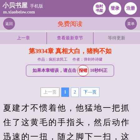
小贝书屋
手机版
临时
登录
注册
书架
m.xiaobeisw.com
免费阅读
返回
菜单
上一章
查看最新章节
等待更新
第3934章 真相大白，猪狗不如
作品：疯狂农民工
作者：弹剑吟诗啸
如果本章错误，请点击
报错
10秒纠正
上一页
1
2
下—页
夏建才不惯着他，他猛地一把抓
住了这黄毛的手指头，然后动作
迅速的一扭，随之脚下一扫，这