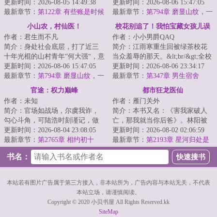
&lt;br/&gt;温婉孤女VS高冷军少
更新时间：2026-08-05 14:49:38
绝户，找他帮忙，却意外激发了
更新时间：2026-08-06 15:47:05
&lt;br/&gt;...
最新章节：
第122章 有些账是时候
何大强血脉中的...
最新章节：
第794章 磨显山纹，一
当面算一算
声琴音压住漆艺圈
小山农，村仙医！
校花别追了！我怕宝藏女孩儿误
作者：君生而不凡
作者：小小男爵QAQ
会
简介：身处社会底层，打了近三
简介：江雨寒重生回被绿茶校花
十年光棍的山村青年“何大强“，意
当众羞辱的那天。&lt;br/&gt;全校
外相亲绝美网红脸的高中同学！
更新时间：2026-08-06 15:47:05
都在赌他第次告白会不会成功。
更新时间：2026-08-06 23:34:17
&lt;br/&gt...
最新章节：
第794章 磨显山纹，一
&lt;br/&gt;...
最新章节：
第347章 男生宿舍
声琴音压住漆艺圈
官途：权力巅峰
都市狂龙医仙
作者：未知
作者：雁门关外
简介：官场如战场，尔虞我诈，
简介：本书又名：《害我家破人
勾心斗角，可陆浩时刻谨记，做
亡，那我就当你后爸》。林阳被
官就要做个好官，要有两颗心，
更新时间：2026-08-04 23:08:05
未婚妻吞了家产，挖了眼睛，废
更新时间：2026-08-02 02:06:59
一颗善心，一颗...
最新章节：
第2765章 相约初十
了能力，家破人...
最新章节：
第2193章 星河归处是
吾乡（大结局）
书名：
本站若有图片广告属于第三方接入，非本站所为，广告内容与本站无关，不代表
本站立场，请谨慎阅读。
Copyright © 2020 小贝书屋 All Rights Reserved.kk
SiteMap