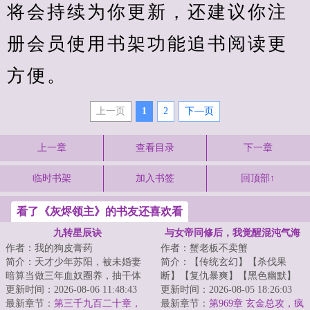
将会持续为你更新，还建议你注
册会员使用书架功能追书阅读更
方便。
上一页
1
2
下—页
上一章
查看目录
下一章
临时书架
加入书签
回顶部↑
看了《灰烬领主》的书友还喜欢看
九转星辰诀
与女帝同修后，我觉醒混沌气海
作者：我的狗皮膏药
作者：蟹老板不卖蟹
简介：天才少年苏阳，被未婚妻
简介：【传统玄幻】【杀伐果
暗算当做三年血奴圈养，抽干体
断】【复仇暴爽】【黑色幽默】
内至尊血脉，挑断手脚筋丢弃妖
更新时间：2026-08-06 11:48:43
【多女主】&lt;br/&gt;秦无夜望着
更新时间：2026-08-05 18:26:03
兽山脉，等待死...
最新章节：
第三千九百二十章，
扑来的三女帝...
最新章节：
第969章 玄金总攻，疯