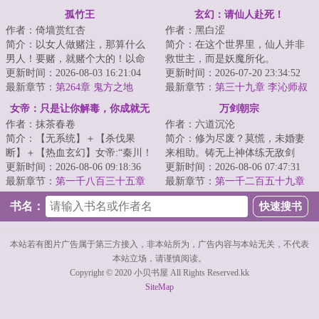
折翼的创世黑暗魔神！
了？！
孤竹王
玄幻：请仙人赴死！
作者：倚墙赏红杏
作者：黑白涩
简介：以女人做赌注，那算什么
简介：在这个世界里，仙人并非
男人！要赌，就赌个大的！以命
救世主，而是妖魔所化。
相赌，如何？【...
更新时间：2026-08-03 16:21:04
&lt;br/&gt;底层修士没有长生路，
更新时间：2026-07-20 23:34:52
最新章节：
第264章 鬼方之地
只有作为物品，被...
最新章节：
第三十九章 李沁师叔
女帝：只是让你解毒，你成就无
万剑朝宗
作者：抹茶春卷
作者：六道沉沦
上仙帝
简介：【无系统】＋【杀伐果
简介：修为尽废？莫慌，未婚妻
断】＋【热血玄幻】女帝:“秦川！
来相助。铸无上神体练无敌剑
你是我的！”秦川:“……”少年秦川
更新时间：2026-08-06 09:18:36
道，斩天骄荡神魔。试问诸天万
更新时间：2026-08-06 07:47:31
惨遭暗算...
最新章节：
第一千八百三十五章
界，谁可抵我剑锋...
最新章节：
第一千二百五十九章
海鲜歌
本源蜕变
书名：
本站若有图片广告属于第三方接入，非本站所为，广告内容与本站无关，不代表
本站立场，请谨慎阅读。
Copyright © 2020 小贝书屋 All Rights Reserved.kk
SiteMap