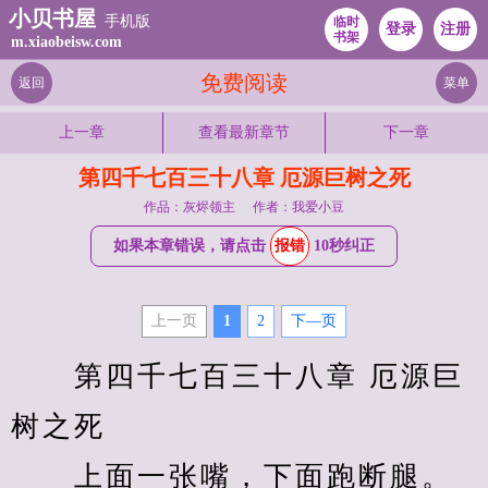
小贝书屋
手机版
临时
登录
注册
书架
m.xiaobeisw.com
免费阅读
返回
菜单
上一章
查看最新章节
下一章
第四千七百三十八章 厄源巨树之死
作品：灰烬领主
作者：我爱小豆
如果本章错误，请点击
报错
10秒纠正
上一页
1
2
下—页
　　第四千七百三十八章 厄源巨
树之死 
　　上面一张嘴，下面跑断腿。