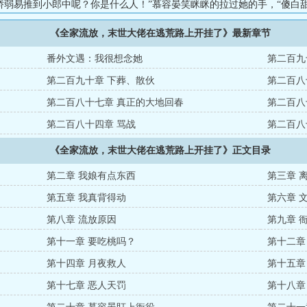
娇弱易推到小郎中呢？你是什么人！”慕容晏笑眯眯的拉过她的手，“傻白
腹肌也是真的，不信你摸摸？”（注：本书封面底图来源于公羊子，已取得
《全家流放，末世大佬在逃荒路上开挂了》最新章节
番外文遇：我很想念她
第二百九
第二百九十章 下葬、散伙
第二百八
第二百八十七章 真正的大地回春
第二百八
第二百八十四章 骂战
第二百八
《全家流放，末世大佬在逃荒路上开挂了》正文目录
第二章 我娘有点东西
第三章 
第五章 我真背得动
第六章 
第八章 流放原因
第九章 
第十一章 要吃桃吗？
第十二章
第十四章 月夜救人
第十五章
第十七章 恶人天罚
第十八章