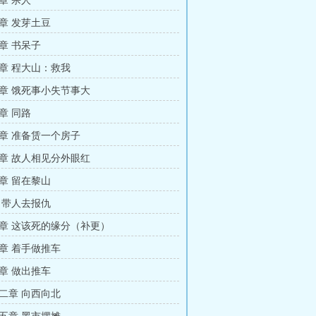
章 杀人
章 发芽土豆
章 书呆子
章 程大山：救我
章 饿死事小失节事大
章 同路
章 准备赁一个房子
章 故人相见分外眼红
章 留在黎山
 带人去报仇
章 这该死的缘分（补更）
章 着手做推车
章 做出推车
二章 向西向北