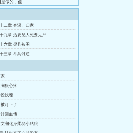
甜是假的，但
作者本人同
十二章 春深、归家
十九章 活要见人死要见尸
十六章 渠县被围
十三章 举兵讨逆
离家
文澜很心疼
衙役找茬
 被盯上了
 讨回血债
 文澜化身柔弱小姑娘