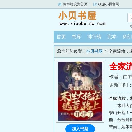
将本站设为首页
收藏小贝官网
首页
书库
排行榜
完本
科幻
您当前的位置：
小贝书屋
-> 全家流放
全家
作者：白
更新时间：202
全家流放，
末世大
黎山开荒！
能，分分钟
苦雨，她带
加入书架