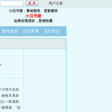
：
用户注册
小贝书屋：看啥都有、更新最快
小贝书屋
如果你觉得好，恳请收藏
都市娱乐
历史军事
玄幻奇幻
中
苍
中寸草不生的
！她有木系异
别人一路凄风
脸懵逼，“说