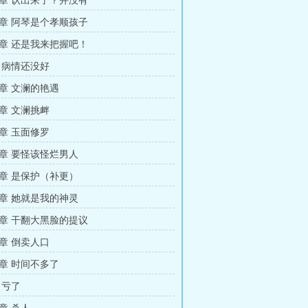
章 认出来了？并没有
章 阿琴是个孝顺孩子
章 还是我来把握吧！
 病情还没好
章 文澜的艳遇
章 文澜挑衅
章 玉面修罗
章 要怪该怪烂男人
章 是保护（补更）
章 她就是我的神灵
章 干翻大黑脸的提议
章 倒卖人口
章 时间不多了
 亏了