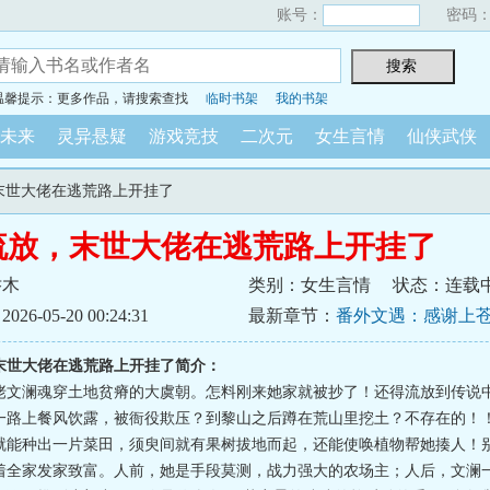
账号：
密码
温馨提示：更多作品，请搜索查找
临时书架
我的书架
未来
灵异悬疑
游戏竞技
二次元
女生言情
仙侠武侠
，末世大佬在逃荒路上开挂了
流放，末世大佬在逃荒路上开挂了
乔木
类别：女生言情
状态：连载
6-05-20 00:24:31
最新章节：
番外文遇：感谢上
末世大佬在逃荒路上开挂了简介：
佬文澜魂穿土地贫瘠的大虞朝。怎料刚来她家就被抄了！还得流放到传说
一路上餐风饮露，被衙役欺压？到黎山之后蹲在荒山里挖土？不存在的！
就能种出一片菜田，须臾间就有果树拔地而起，还能使唤植物帮她揍人！
着全家发家致富。人前，她是手段莫测，战力强大的农场主；人后，文澜一