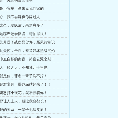
墨总，莫总胡言乱语啊
她是小灾星，是来克我们家的
放心，我不会嫌弃你嫁过人
忍太久，发疯后，果然爽多了
但她嘴巴还会撒谎，可怕得很！
君棠月送了残次品贺寿，聂风荷赏识
吻到失控，告白，秦音好坏墨爷沉沦
与冷血自私的秦音，简直云泥之别！
怼人，脸之大，不知其几千里也
偷就是偷，罪名一辈子洗不掉！
揭穿君棠月，墨亦琛站起来了！！
宋妍怒打小丧花，就不惯着你！
帅得让人上火，腿比我命都长！
破裂的关系，一辈子无法复原！