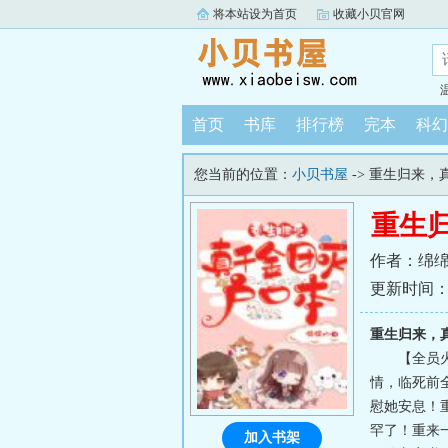
将本站设为首页
收藏小贝官网
首页
书库
排行榜
完本
科幻
您当前的位置：
小贝书屋
-> 重生归来
重生
作者：绵
更新时间：202
重生归来，
【全员
情，临死前
慰她安息！
罕了！重来
加入书架