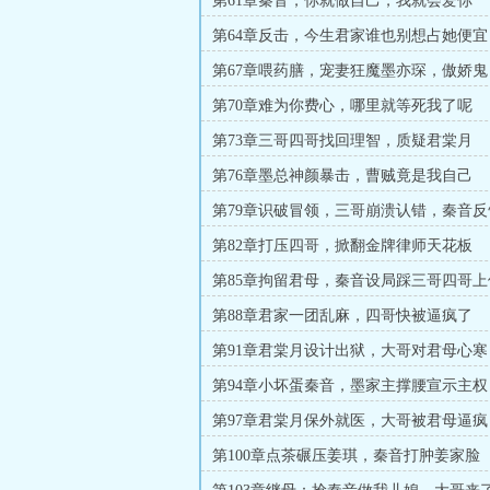
第61章秦音，你就做自己，我就会爱你
第64章反击，今生君家谁也别想占她便宜
第67章喂药膳，宠妻狂魔墨亦琛，傲娇鬼
第70章难为你费心，哪里就等死我了呢
第73章三哥四哥找回理智，质疑君棠月
第76章墨总神颜暴击，曹贼竟是我自己
第79章识破冒领，三哥崩溃认错，秦音反
第82章打压四哥，掀翻金牌律师天花板
第85章拘留君母，秦音设局踩三哥四哥上
第88章君家一团乱麻，四哥快被逼疯了
第91章君棠月设计出狱，大哥对君母心寒
第94章小坏蛋秦音，墨家主撑腰宣示主权
第97章君棠月保外就医，大哥被君母逼疯
第100章点茶碾压姜琪，秦音打肿姜家脸