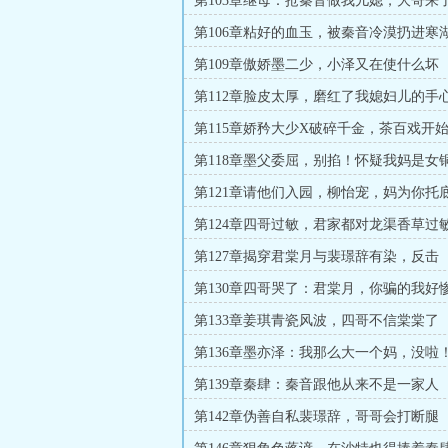
第103章继母：抢秦音做我儿媳，大哥来
第106章粘好的血玉，被秦音冷漠扔进寒
第109章傲娇墨二少，小泽又在使什么坏
第112章脸皮太厚，磨红了我媳妇儿的手
第115章娇矜大少X破碎千金，茶百戏开
第118章墨父委屈，别掐！怀疑我妈是女
第121章请他们入园，柳怡宠，妈为你托
第124章四哥过敏，君家都对龙渠香草过
第127章揭穿君棠月与裴璟辞有染，反击
第130章四哥哭了：君棠月，你骗的我好
第133章姜琪青瓷风波，四哥不信棠棠了
第136章墨亦泽：我那么大一个妈，没啦
第139章秦肆：秦音跟他从来不是一家人
第142章伪善自私裴璟辞，哥哥会打断腿