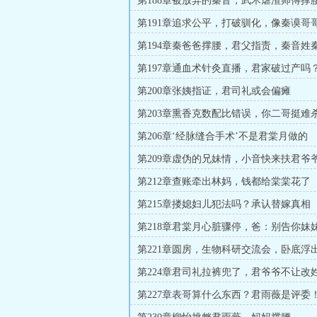
第188章被放弃的秦音，武术虐渣师傅撑
第191章追求公平，打破驯化，像秦谟哥
第194章秦爸爸撑腰，君父指责，秦音姓
第197章通血术针灸直播，君家破过产吗
第200章张姨指证，君司礼或会偏瘫
第203章熏香克数配比错误，你二哥挺难
第206章‘经脉缝合手术’不是君棠月做的
第209章虚伪的兄妹情，小音快来扶君爷
第212章查账牵出林妈，钱都给棠棠花了
第215章搂媳妇儿犯法吗？承认替嫁真相
第218章君棠月心脏骤停，爸：别告你妹
第221章圆房，生物科研交流会，卧底浮
第224章君司礼拉裤兜了，君爷爷不让改
第227章表哥算什么东西？君雨薇是评委