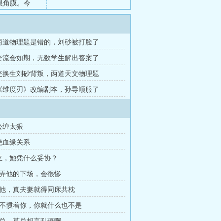
眼角膜。今
乐圈。今生，
生。今生，被
下轮椅起身，
章两道物理题是错的，刘砂被打脸了
.
章交流会如期，无数学生解出答案了
章交换生刘砂背叛，两道天文物理题
章《维度刃》改编剧本，孙导顺服了
公缠太狠
绝血缘关系
立，她凭什么妥协？
玩弄他的下场，会很惨
亲他，真夫妻就得同床共枕
我不惯着你，你就什么也不是