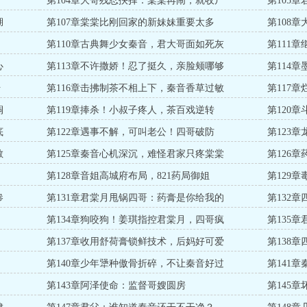
了
第104章大哥残忍抉择：棠棠再闹，就收尸
第105
湖
第107章棠棠比刚回家的新妹妹重要太多
第108
第110章古典舞少女秦音，君大哥面如死灰
第111
心
第113章不许撒娇！忍了挺久，亲脸颊哪够
第114
始
第116章击拂制茶不相上下，秦音香草过敏
第117
铜
第119章捧杀！小叔子疼人，茶百戏逆转
第120
底
第122章遇事不解，可叫老公！四哥破防
第123
敏
第125章秦音心机深沉，难怪君家只疼棠棠
第126
第128章音姐高城府布局，821药局御姐
第129
惨
第131章君棠月甩锅四哥：药膏是你给我的
第132
第134章狗咬狗！姜琪指控君棠月，四哥疯
第135
！
第137章收用舒荷膏锁鲜技术，后妈好可爱
第138
第140章少年犟种傲骨折碎，不让秦音好过
第141
第143章阿泽使命：监督哥嫂圆房
第145