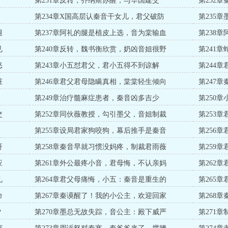
第231章反转，乔纳斯苏醒，与华国建交
第232
第234章X国高层认秦音干女儿，君父破防
第235
腿
第237章阿礼的腿是植皮上选，音为棠输血
第238
见
第240章反转，魏书衡欣赏，奶凶音姐很野
第241
怒
第243章小五怼君父，君小五得不到谅解
第244
脏
第246章君父君母隐瞒真相，棠棠轻生倾向
第247
第249章治疗髓麻症患者，秦音凶多吉少
第250
交
第252章同伙薇教授，勾引墨父，音姐制裁
第253
！
第255章设局君家狗咬狗，幕后推手是秦音
第256
哥
第258章秦音早就习惯没妈疼，制裁君雨薇
第259
应
第261章外公最疼小音，君母悔，不认亲妈
第262
礼
第264章君父母痛悔，小五：秦音是重生的
第265
命
第267章秦谟醒了！我的小公主，欢迎回家
第268
？
第270章墨总无故失踪，音公主：殿下威严
第271