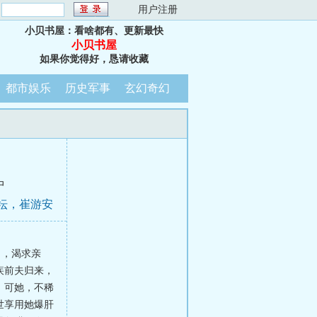
：
用户注册
小贝书屋：看啥都有、更新最快
小贝书屋
如果你觉得好，恳请收藏
都市娱乐
历史军事
玄幻奇幻
中
论坛，崔游安
出，渴求亲
疾前夫归来，
。可她，不稀
世享用她爆肝