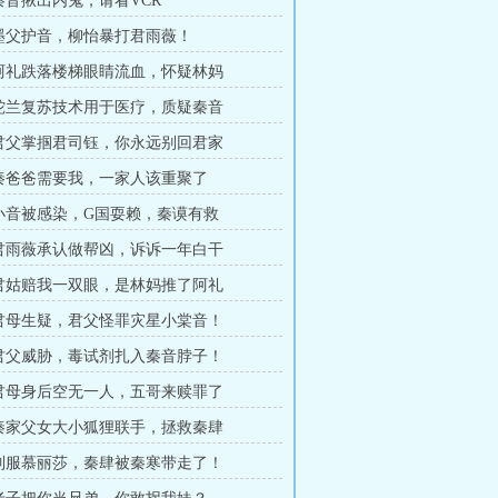
章秦音揪出内鬼，请看VCR
章墨父护音，柳怡暴打君雨薇！
章阿礼跌落楼梯眼睛流血，怀疑林妈
章蛇兰复苏技术用于医疗，质疑秦音
章君父掌掴君司钰，你永远别回君家
章秦爸爸需要我，一家人该重聚了
章小音被感染，G国耍赖，秦谟有救
章君雨薇承认做帮凶，诉诉一年白干
章君姑赔我一双眼，是林妈推了阿礼
章君母生疑，君父怪罪灾星小棠音！
章君父威胁，毒试剂扎入秦音脖子！
章君母身后空无一人，五哥来赎罪了
章秦家父女大小狐狸联手，拯救秦肆
章制服慕丽莎，秦肆被秦寒带走了！