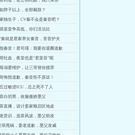
出售药妆，老公别吃醋，我只亲你
不如脖子以上，全部截肢？
周家独生子，CV秦不会是秦音吧？
别跟棠棠争高低，你们没法比
CV秦就是君家养女秦音，音音护夫
罪指秦音！君司瑾：我要你退圈道歉
三哥吐血，夜棠也是“君棠音”呢
君母溺爱维护，让三哥替你揽罪
三哥悔恨道歉，秦音拒不原谅！
小五过敏进ICU，总之死不了人
秦音白切黑，收服傲娇墨父
斗茶直播，设计姜家顺启区地皮
姜老赏识，选茶风波，墨父助攻
章姜琪甩锅，姜老道歉，墨父发威