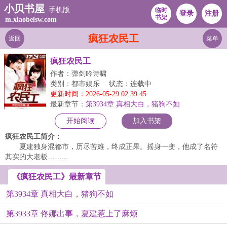
小贝书屋
手机版
临时
登录
注册
书架
m.xiaobeisw.com
疯狂农民工
返回
菜单
疯狂农民工
作者：弹剑吟诗啸
类别：都市娱乐
状态：连载中
更新时间：2026-05-29 02:39:45
最新章节：
第3934章 真相大白，猪狗不如
开始阅读
加入书架
疯狂农民工简介：
夏建独身混都市，历尽苦难，终成正果。摇身一变，他成了名符
其实的大老板……...
《疯狂农民工》最新章节
第3934章 真相大白，猪狗不如
第3933章 佟娜出事，夏建惹上了麻烦