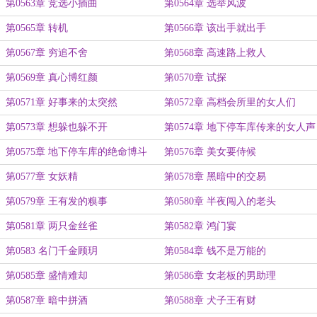
第0563章 竞选小插曲
第0564章 选举风波
第0565章 转机
第0566章 该出手就出手
第0567章 穷追不舍
第0568章 高速路上救人
第0569章 真心博红颜
第0570章 试探
第0571章 好事来的太突然
第0572章 高档会所里的女人们
第0573章 想躲也躲不开
第0574章 地下停车库传来的女人声
第0575章 地下停车库的绝命博斗
第0576章 美女要侍候
第0577章 女妖精
第0578章 黑暗中的交易
第0579章 王有发的糗事
第0580章 半夜闯入的老头
第0581章 两只金丝雀
第0582章 鸿门宴
第0583 名门千金顾玥
第0584章 钱不是万能的
第0585章 盛情难却
第0586章 女老板的男助理
第0587章 暗中拼酒
第0588章 犬子王有财