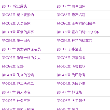
第0385 蛇已露头
第0386章 白领国际
第0387章 楼上要预约
第0388章 隐私话题
第0389章 人走茶凉
第0390章 王有财的倒霉事
第0391章 哥俩的美事
第0392章 塞在门缝中的纸条
第0393章 第一回合
第0394章 神秘的徐菲菲
第0395章 美女要做保洁员
第0396 步步逼进
第0397章 像谜一样的女人
第0398章 万事俱备
第0399章 变卦
第0400章 飞镖救场
第0401章 飞来的苍蝇
第0402章 为民除害
第0403章 包工头何二
第0404章 为民办事
第0405章 男人本色
第0406章 抓现场
第0407章 狡兔三窟
第0408章 大刀阔斧
第0409章 白如玉的病
第0410章 领导