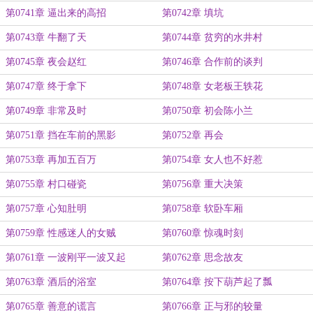
第0741章 逼出来的高招
第0742章 填坑
第0743章 牛翻了天
第0744章 贫穷的水井村
第0745章 夜会赵红
第0746章 合作前的谈判
第0747章 终于拿下
第0748章 女老板王轶花
第0749章 非常及时
第0750章 初会陈小兰
第0751章 挡在车前的黑影
第0752章 再会
第0753章 再加五百万
第0754章 女人也不好惹
第0755章 村口碰瓷
第0756章 重大决策
第0757章 心知肚明
第0758章 软卧车厢
第0759章 性感迷人的女贼
第0760章 惊魂时刻
第0761章 一波刚平一波又起
第0762章 思念故友
第0763章 酒后的浴室
第0764章 按下葫芦起了瓢
第0765章 善意的谎言
第0766章 正与邪的较量