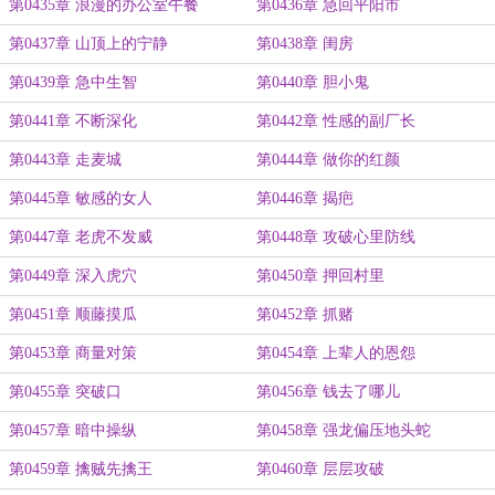
第0435章 浪漫的办公室午餐
第0436章 急回平阳市
第0437章 山顶上的宁静
第0438章 闺房
第0439章 急中生智
第0440章 胆小鬼
第0441章 不断深化
第0442章 性感的副厂长
第0443章 走麦城
第0444章 做你的红颜
第0445章 敏感的女人
第0446章 揭疤
第0447章 老虎不发威
第0448章 攻破心里防线
第0449章 深入虎穴
第0450章 押回村里
第0451章 顺藤摸瓜
第0452章 抓赌
第0453章 商量对策
第0454章 上辈人的恩怨
第0455章 突破口
第0456章 钱去了哪儿
第0457章 暗中操纵
第0458章 强龙偏压地头蛇
第0459章 擒贼先擒王
第0460章 层层攻破