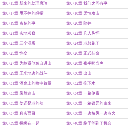
第0715章 新来的助理席珍
第0716章 我们之间有事
第0717章 甩不掉的绿帽
第0718章 柔情攻击
第0719章 奇葩的事
第0720章 陷井
第0721章 实地考察
第0722章 凡人胸怀
第0723章 三个混蛋
第0724章 老总跑了
第0725章 惊变
第0726章 正式任命
第0727章 为纳贤他独自进山
第0728章 夜半咣当声
第0729章 玉米地边的战斗
第0730章 出山
第0731章 酒桌上的暗中较量
第0732章 拖下水
第0733章 乘胜追击
第0734章 一路倒霉
第0735章 姜还是老的辣
第0736章 一箱银元的由来
第0737章 真实面目
第0738章 一边煸风一边点火
第0739章 捆绑在一起
第0740章 终于等到了机会