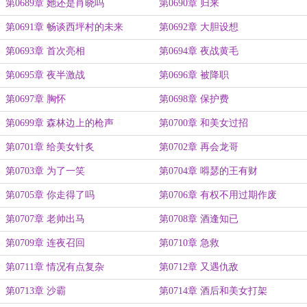
第0689章 她还是肖晓吗
第0690章 归来
第0691章 畅谈西坪村的未来
第0692章 大胆设想
第0693章 首次亮相
第0694章 夜战黄毛
第0695章 夜半激战
第0696章 被降职
第0697章 胸怀
第0698章 保护费
第0699章 森林边上的枪声
第0700章 和美女过招
第0701章 给美女针炙
第0702章 再会龙哥
第0703章 为了一笑
第0704章 嘚瑟的王有财
第0705章 你走得了吗
第0706章 有权不用过期作废
第0707章 老帅出马
第0708章 酒逢知已
第0709章 连夜召回
第0710章 急救
第0711章 情况有点复杂
第0712章 又遇仇敌
第0713章 沙霸
第0714章 酒后和美女打架