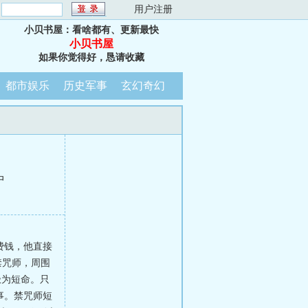
：
用户注册
小贝书屋：看啥都有、更新最快
小贝书屋
如果你觉得好，恳请收藏
都市娱乐
历史军事
玄幻奇幻
中
费钱，他直接
禁咒师，周围
极为短命。只
事。禁咒师短