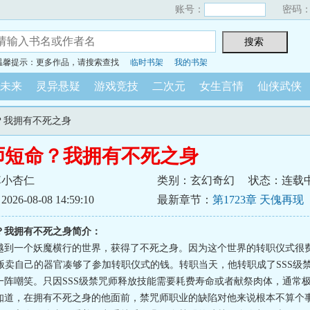
账号：
密码
温馨提示：更多作品，请搜索查找
临时书架
我的书架
未来
灵异悬疑
游戏竞技
二次元
女生言情
仙侠武侠
命？我拥有不死之身
师短命？我拥有不死之身
掉小杏仁
类别：玄幻奇幻
状态：连载
6-08-08 14:59:10
最新章节：
第1723章 天傀再现
？我拥有不死之身简介：
越到一个妖魔横行的世界，获得了不死之身。因为这个世界的转职仪式很
着贩卖自己的器官凑够了参加转职仪式的钱。转职当天，他转职成了SSS级
一阵嘲笑。只因SSS级禁咒师释放技能需要耗费寿命或者献祭肉体，通常
知道，在拥有不死之身的他面前，禁咒师职业的缺陷对他来说根本不算个