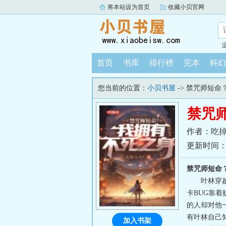
将本站设为首页
收藏小贝官网
首页
书库
排行榜
完本
科幻
您当前的位置：
小贝书屋
-> 禁咒师短
禁咒
作者：吃
更新时间：202
禁咒师短命
叶林穿
卡BUG靠
的人却对他
有叶林自己
加入书架