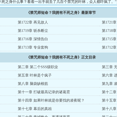
不死之身什么事？看着一出手就丢了几百个禁咒的叶林，众人都吓疯了。“
禁咒当平A使？”...
《禁咒师短命？我拥有不死之身》最新章节
第1722章 再见故人
第1721
第1719章 斩杀断尘
第1718
第1716章 深情告白
第1715
第1713章 专业套狗
第1712
《禁咒师短命？我拥有不死之身》正文目录
第二章 第二个SSS级职业
第三章 
第五章 叶林是个疯子
第六章 
第八章 脑袋缺根筋
第九章 
第十一章 打破最高记录的诸葛霓
第十二章
第十四章 如果叶林就是你要找的凌夜呢？
第十五章
第十七章 幕后的真凶
第十八章