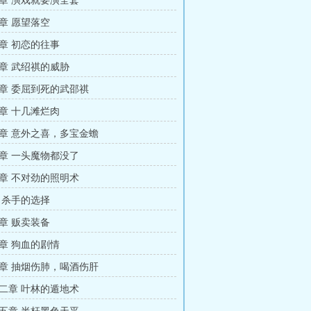
章 演戏就要演全套
章 愿望落空
章 初恋的往事
章 武绍祺的威胁
章 委屈到死的武邵祺
章 十几滩烂肉
章 意外之喜，多宝金蟾
章 一头魔物都没了
章 不对劲的照明术
 杀手的选择
章 贩卖装备
章 狗血的剧情
章 抽烟伤肺，喝酒伤肝
二章 叶林的遁地术