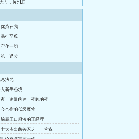
大哥，你到底
章 优势在我
章 暴打至尊
章 守住一切
章 第一猎犬
无尽法咒
进入新手秘境
凌夜，凌晨的凌，夜晚的夜
 会合作的低级魔物
 脑霸王口服液的王经理
 十大杰出慈善家之一，肯森