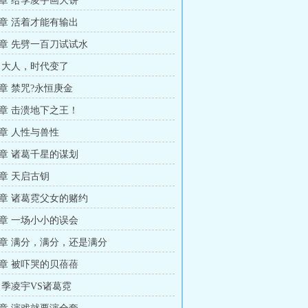
章 给季凌宇画大饼
章 活着才能有输出
章 先劈一百刀试试水
 大人，时代变了
章 禁咒?永恒庚金
章 击溃地下之王！
章 人性与兽性
章 诸葛千星的谋划
章 天启古钥
章 诸葛霓父女的赌约
章 一场小小的误会
章 满分，满分，还是满分
章 被吓哭的贝蓓蓓
 季凌宇VS诸葛霓